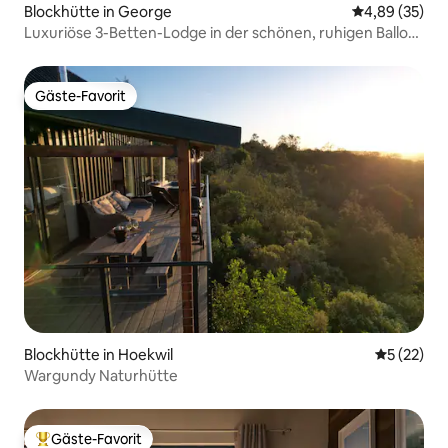
Blockhütte in George
Durchschnittl
4,89 (35)
Luxuriöse 3-Betten-Lodge in der schönen, ruhigen Ballots
Bay
Gäste-Favorit
Gäste-Favorit
Blockhütte in Hoekwil
Durchschn
5 (22)
Wargundy Naturhütte
Gäste-Favorit
Beliebter Gäste-Favorit.