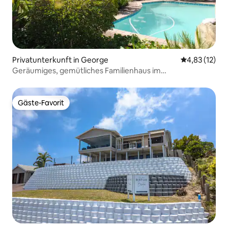
Privatunterkunft in George
Durchschnitt
4,83 (12)
Geräumiges, gemütliches Familienhaus im
atemberaubenden Garten
Gäste-Favorit
Gäste-Favorit