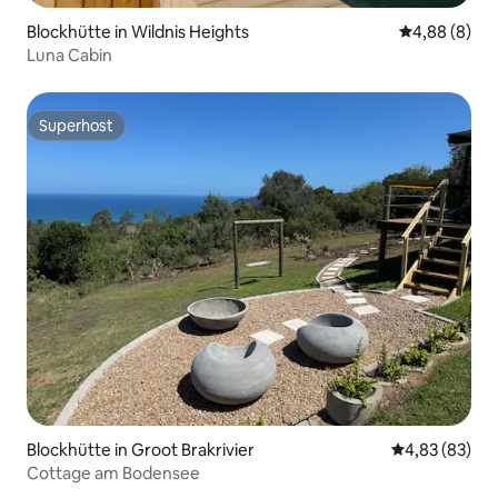
Blockhütte in Wildnis Heights
Durchschnitt
4,88 (8)
Luna Cabin
Superhost
Superhost
Blockhütte in Groot Brakrivier
Durchschnittl
4,83 (83)
Cottage am Bodensee