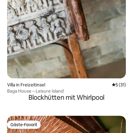
Villa in Freizeitinsel
Durchschn
5 (31)
Baga House – Leisure Island
Blockhütten mit Whirlpool
Gäste-Favorit
Gäste-Favorit