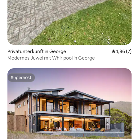
Privatunterkunft in George
Durchschnitt
4,86 (7)
Modernes Juwel mit Whirlpool in George
Superhost
Superhost