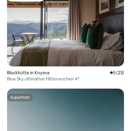
Blockhütte in Knysna
Durchschn
5 (23)
Blue Sky ultimative Flitterwochen 4*
Superhost
Superhost