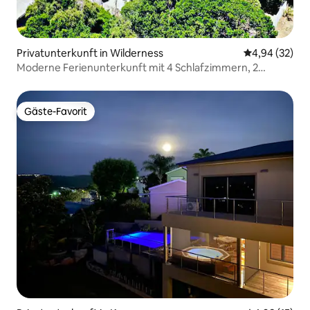
Privatunterkunft in Wilderness
Durchschnittl
4,94 (32)
Moderne Ferienunterkunft mit 4 Schlafzimmern, 2
Gehminuten vom Strand entfernt
Gäste-Favorit
Gäste-Favorit