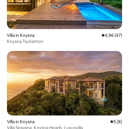
Villa in Knysna
Durchschnittl
4,96 (47)
Knysna Tsukamori
Villa in Knysna
Durchschn
5 (8)
Villa Seaview, Knysna Heads, Luxusvilla