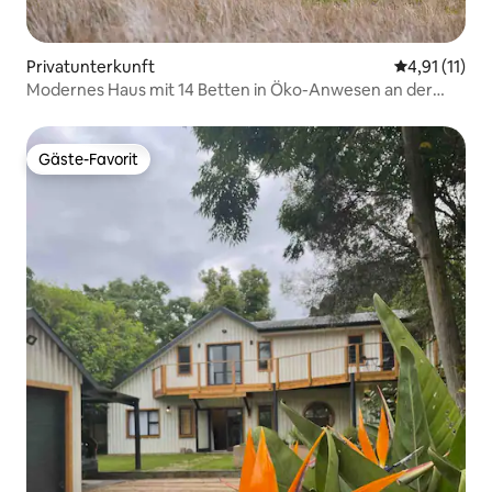
Privatunterkunft
Durchschnitt
4,91 (11)
Modernes Haus mit 14 Betten in Öko-Anwesen an der
Knysna-Lagune
Gäste-Favorit
Gäste-Favorit