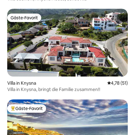
Gäste-Favorit
Gäste-Favorit
Villa in Knysna
Durchschnitt
4,78 (51)
Villa in Knysna, bringt die Familie zusammen!!
Gäste-Favorit
Beliebter Gäste-Favorit.