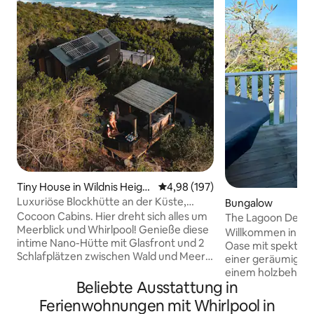
Tiny House in Wildnis Height
Durchschnittliche Bewertung: 4
4,98 (197)
s
Luxuriöse Blockhütte an der Küste,
Bungalow
Wildnis
Cocoon Cabins. Hier dreht sich alles um
The Lagoon Deck 1 
Meerblick und Whirlpool! Genieße diese
• WLAN • Parkplat
Willkommen in der V
intime Nano-Hütte mit Glasfront und 2
Oase mit spektaku
Schlafplätzen zwischen Wald und Meer.
einer geräumigen 
Eine durchdachte Hütte mit Queensize-
einem holzbeheizt
Bett, einer kompakten, aber
Beliebte Ausstattung in
Gasgrill und Sitzgeleg
funktionalen Küche und einem offenen
gelegen, nur wen
Ferienwohnungen mit Whirlpool in
Badezimmer (ohne Tür). Hier findest du
lebhaften Stadtz