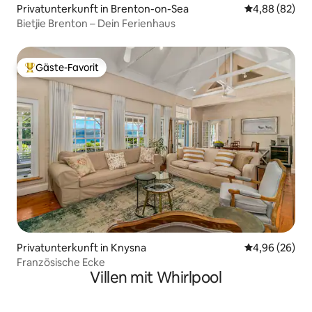
Privatunterkunft in Brenton-on-Sea
Durchschnittl
4,88 (82)
Bietjie Brenton – Dein Ferienhaus
Gäste-Favorit
Beliebter Gäste-Favorit.
Privatunterkunft in Knysna
Durchschnittl
4,96 (26)
Französische Ecke
Villen mit Whirlpool