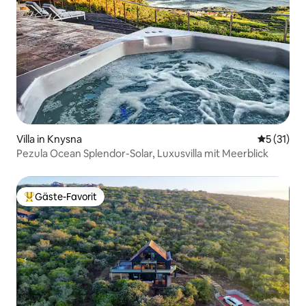
Villa in Knysna
Durchschn
5 (31)
Pezula Ocean Splendor-Solar, Luxusvilla mit Meerblick
Gäste-Favorit
Beliebter Gäste-Favorit.