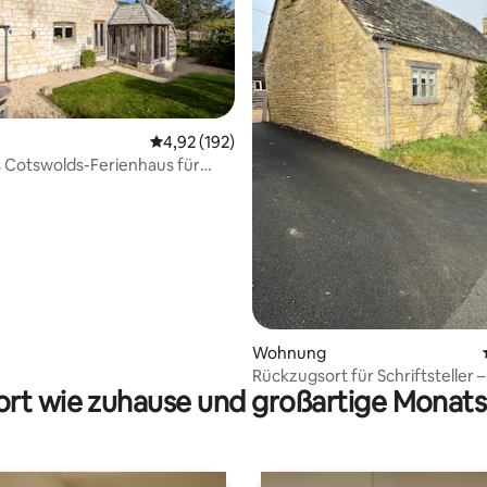
Durchschnittliche Bewertung: 4,92 von 5, 1
4,92 (192)
 Cotswolds-Ferienhaus für
sonen!
rtung: 4,98 von 5, 181 Bewertungen
Wohnung
Rückzugsort für Schriftsteller –
rt wie zuhause und großartige Monats
Nebengebäude des Schreiner-