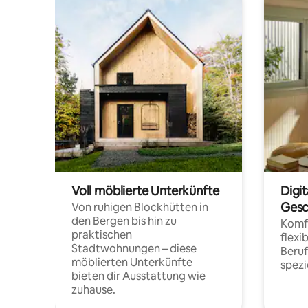
Voll möblierte Unterkünfte
Digi
Gesc
Von ruhigen Blockhütten in
den Bergen bis hin zu
Komfo
praktischen
flexi
Stadtwohnungen – diese
Beru
möblierten Unterkünfte
spezi
bieten dir Ausstattung wie
zuhause.