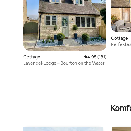
Cottage
Perfektes
zwei Per
Cottage
Durchschnittliche Bewe
4,98 (181)
Lavendel-Lodge – Bourton on the Water
Komfo