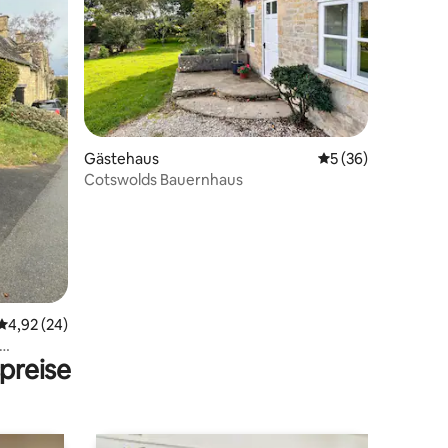
92 Bewertungen
Gästehaus
Durchschnittliche
5 (36)
Cotswolds Bauernhaus
Durchschnittliche Bewertung: 4,92 von 5, 24 Bewertungen
4,92 (24)
preise
Cottages