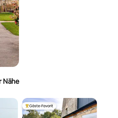
er Nähe
Gäste-Favorit
Beliebter Gäste-Favorit.