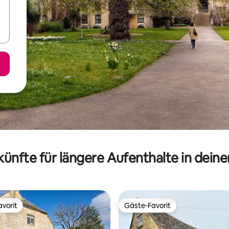
ünfte für längere Aufenthalte in dein
vorit
Gäste-Favorit
vorit
Gäste-Favorit