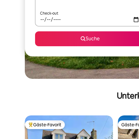
Check-out
Suche
Unterk
Gäste-Favorit
Gäste-Fa
Beliebter Gäste-Favorit.
Gäste-Fa