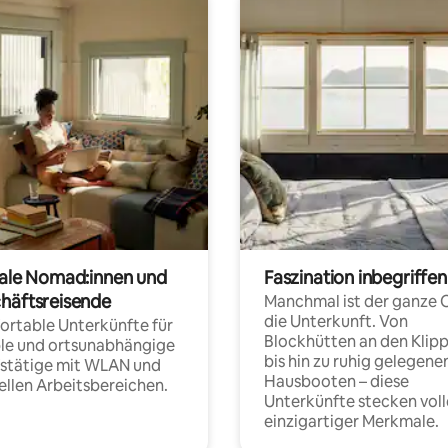
tale Nomad:innen und
Faszination inbegriffen
häftsreisende
Manchmal ist der ganze 
die Unterkunft. Von
rtable Unterkünfte für
Blockhütten an den Klip
ble und ortsunabhängige
bis hin zu ruhig gelegene
fstätige mit WLAN und
Hausbooten – diese
ellen Arbeitsbereichen.
Unterkünfte stecken voll
einzigartiger Merkmale.