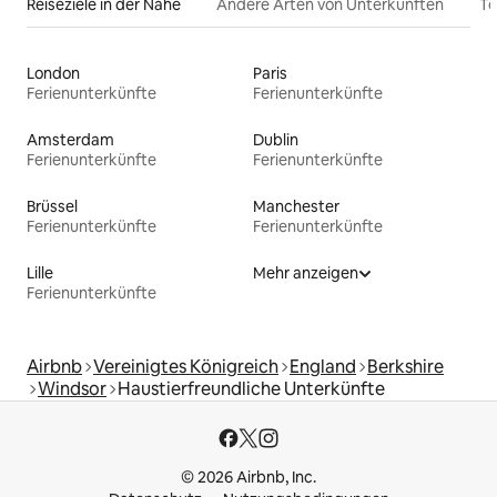
Reiseziele in der Nähe
Andere Arten von Unterkünften
To
London
Paris
Ferienunterkünfte
Ferienunterkünfte
Amsterdam
Dublin
Ferienunterkünfte
Ferienunterkünfte
Brüssel
Manchester
Ferienunterkünfte
Ferienunterkünfte
Lille
Mehr anzeigen
Ferienunterkünfte
Airbnb
Vereinigtes Königreich
England
Berkshire
Windsor
Haustierfreundliche Unterkünfte
© 2026 Airbnb, Inc.