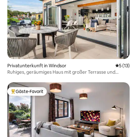
Privatunterkunft in Windsor
Durchschn
5 (13)
Ruhiges, geräumiges Haus mit großer Terrasse und
kostenlosem Parkplatz
Gäste-Favorit
Beliebter Gäste-Favorit.