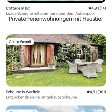
Cottage in Bix
Durchschnitt
4,93 (14)
Luxus-Scheune mit atemberaubendem Außenpool
Private Ferienwohnungen mit Haustier
Gäste-Favorit
Gäste-Favorit
Scheune in Warfield
Durchschnittl
4,91 (901)
Entzückende kleine umgebaute Scheune