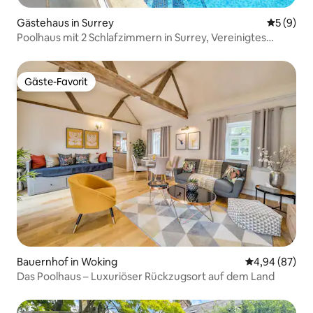
Gästehaus in Surrey
Durchschn
5 (9)
Poolhaus mit 2 Schlafzimmern in Surrey, Vereinigtes
Königreich, mit Pool und Whirlpool
Gäste-Favorit
Gäste-Favorit
Bauernhof in Woking
Durchschnittl
4,94 (87)
Das Poolhaus – Luxuriöser Rückzugsort auf dem Land