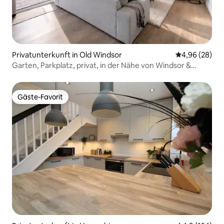
Privatunterkunft in Old Windsor
Durchschnittl
4,96 (28)
Garten, Parkplatz, privat, in der Nähe von Windsor &
Great Park.
Gäste-Favorit
Gäste-Favorit