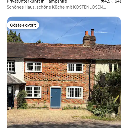
Privatunterkunft in Hampshire
Durchschnitt
4,9 (164)
Schönes Haus, schöne Küche mit KOSTENLOSEN
Parkplätzen!
Gäste-Favorit
Gäste-Favorit