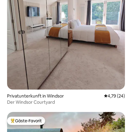
Privatunterkunft in Windsor
Durchschnitt
4,79 (24)
Der Windsor Courtyard
Gäste-Favorit
Beliebter Gäste-Favorit.