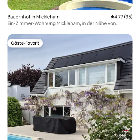
Bauernhof in Mickleham
Durchschnitt
4,77 (95)
Ein-Zimmer-Wohnung Mickleham, in der Nähe von
Dorking
Gäste-Favorit
Gäste-Favorit