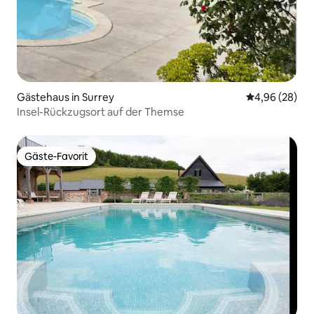
Gästehaus in Surrey
Durchschnittl
4,96 (28)
Insel-Rückzugsort auf der Themse
Gäste-Favorit
Gäste-Favorit