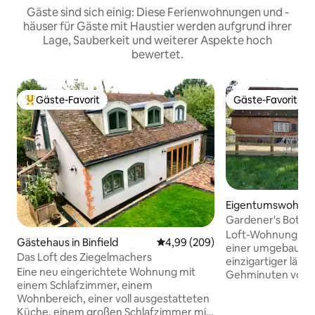
Gäste sind sich einig: Diese Ferienwohnungen und -
häuser für Gäste mit Haustier werden aufgrund ihrer
Lage, Sauberkeit und weiterer Aspekte hoch
bewertet.
Gäste-Favorit
Gäste-Favorit
Beliebter Gäste-Favorit.
Gäste-Favorit
Eigentumswohnun
inghamshire
Gardener's Bothy
Lage
Loft-Wohnung, 202
Gästehaus in Binfield
Durchschnittliche Bewertung: 4
4,99 (209)
einer umgebauten
Das Loft des Ziegelmachers
einzigartiger länd
Eine neu eingerichtete Wohnung mit
Gehminuten vom 
einem Schlafzimmer, einem
entfernt und güns
Wohnbereich, einer voll ausgestatteten
Veranstaltungen 
Küche, einem großen Schlafzimmer mit
Lake. 10 Fahrminut