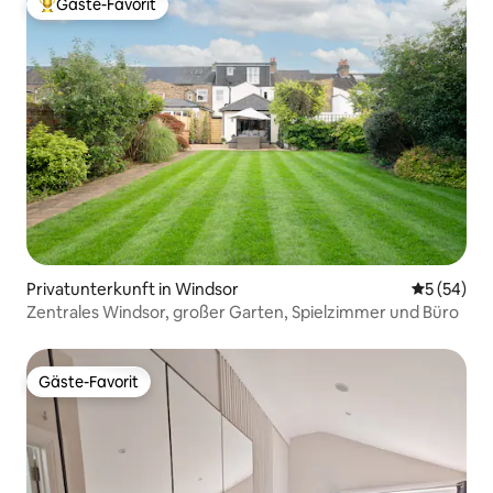
Gäste-Favorit
Beliebter Gäste-Favorit.
Privatunterkunft in Windsor
Durchschni
5 (54)
Zentrales Windsor, großer Garten, Spielzimmer und Büro
Gäste-Favorit
Gäste-Favorit