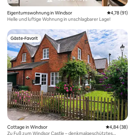
Eigentumswohnung in Windsor
Durchschnitt
4,78 (91)
Helle und luftige Wohnung in unschlagbarer Lage!
Gäste-Favorit
Gäste-Favorit
Cottage in Windsor
Durchschnittl
4,84 (38)
Zu Fuß zum Windsor Castle – denkmalgeschütztes