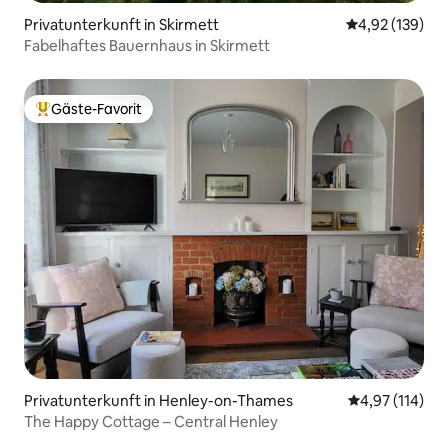
Privatunterkunft in Skirmett
Durchschnittl
4,92 (139)
Fabelhaftes Bauernhaus in Skirmett
Gäste-Favorit
Beliebter Gäste-Favorit.
Privatunterkunft in Henley-on-Thames
Durchschnittl
4,97 (114)
The Happy Cottage – Central Henley