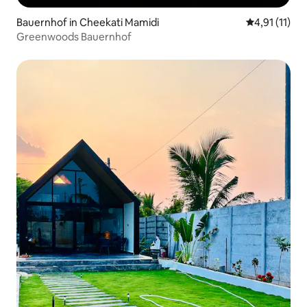
Bauernhof in Cheekati Mamidi
Durchschnitt
4,91 (11)
Greenwoods Bauernhof