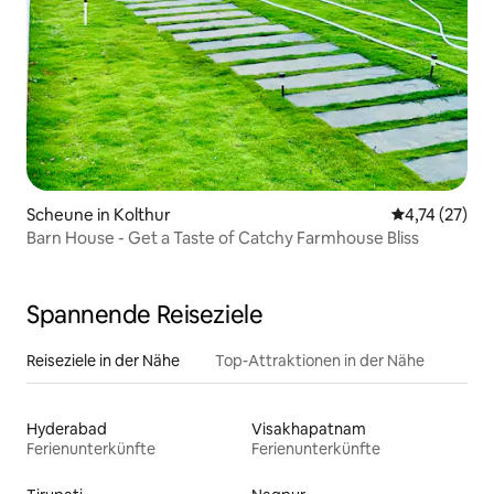
Scheune in Kolthur
Durchschnitt
4,74 (27)
Barn House - Get a Taste of Catchy Farmhouse Bliss
Spannende Reiseziele
Reiseziele in der Nähe
Top-Attraktionen in der Nähe
Hyderabad
Visakhapatnam
Ferienunterkünfte
Ferienunterkünfte