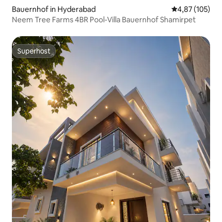
Bauernhof in Hyderabad
Durchschnittl
4,87 (105)
Neem Tree Farms 4BR Pool-Villa Bauernhof Shamirpet
Superhost
Superhost