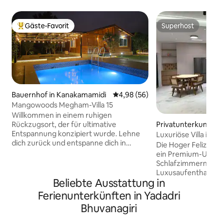
Gäste-Favorit
Superhost
Beliebter Gäste-Favorit.
Superhost
Bauernhof in Kanakamamidi
Durchschnittliche Bewertung: 
4,98 (56)
Mangowoods Megham-Villa 15
Willkommen in einem ruhigen
Rückzugsort, der für ultimative
Privatunterkunft 
Entspannung konzipiert wurde. Lehne
abad
Luxuriöse Villa in 
dich zurück und entspanne dich in
Die Hoger Feliz Luxe
diesem ruhigen, stilvollen Raum, der so
ein Premium-Urlau
eingerichtet ist, dass er eine perfekte
Schlafzimmern, pe
Flucht aus der täglichen Hektik bietet.
Luxusaufenthalte
Die Unterkunft verfügt über ein
Beliebte Ausstattung in
verfügt über ein
geräumiges, voll möbliertes 3 BHK
Waschraum, der 
Ferienunterkünften in Yadadri
(Schlafzimmer, Flur, Küche), das
Privatsphäre bietet
Bhuvanagiri
ausreichend Platz für Familien oder eine
Villa in den Schla
Gruppe von Freunden bietet. Ein