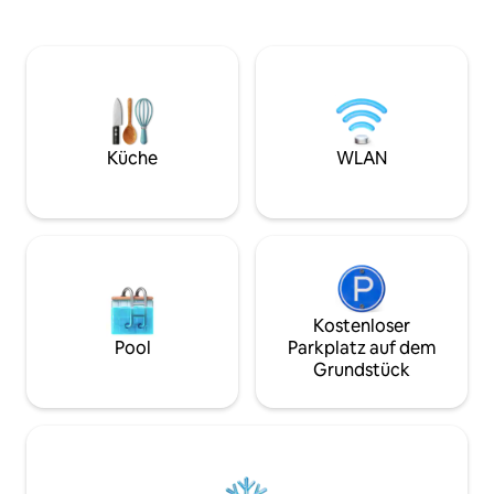
Highspeed-WLAN,
Highlight deines Aufenthalts ist der
und Unterhaltung
private Swimmingpool mit den Maßen 24
einen Mini-Kickbal
x 12 x 4,5 Fuß. Diese beträchtliche Größe
und ein offenes Te
ist perfekt für ein erfrischendes Bad, ein
filmisches Erlebni
gemütliches Bad oder einige lustige
Sternenhimmel. Di
Poolspiele.
Villa ist ideal für
und verbindet El
Küche
WLAN
Annehmlichkeiten 
unvergesslichen A
Kostenloser
Pool
Parkplatz auf dem
Grundstück