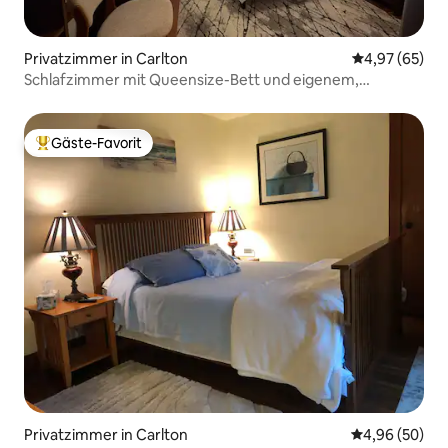
Privatzimmer in Carlton
Durchschnittl
4,97 (65)
Schlafzimmer mit Queensize-Bett und eigenem,
komplettem Badezimmer
Gäste-Favorit
Beliebter Gäste-Favorit.
Privatzimmer in Carlton
Durchschnittl
4,96 (50)