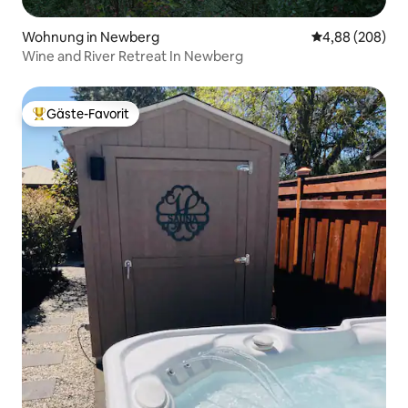
Wohnung in Newberg
Durchschnittli
4,88 (208)
Wine and River Retreat In Newberg
Gäste-Favorit
Beliebter Gäste-Favorit.