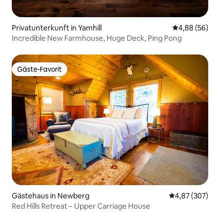
Privatunterkunft in Yamhill
Durchschnittl
4,88 (56)
Incredible New Farmhouse, Huge Deck, Ping Pong
Gäste-Favorit
Gäste-Favorit
Gästehaus in Newberg
Durchschnittli
4,87 (307)
Red Hills Retreat – Upper Carriage House