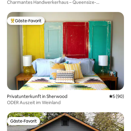
Charmantes Handwerkerhaus – Queensize-
Schlafzimmer mit eigenem Badezimmer
Gäste-Favorit
Beliebter Gäste-Favorit.
Privatunterkunft in Sherwood
Durchschni
5 (90)
ODER Auszeit im Weinland
Gäste-Favorit
Gäste-Favorit