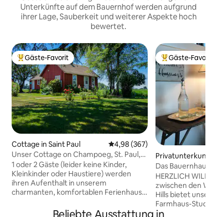
Unterkünfte auf dem Bauernhof werden aufgrund
ihrer Lage, Sauberkeit und weiterer Aspekte hoch
bewertet.
Gäste-Favorit
Gäste-Favorit
Beliebter Gäste-Favorit.
Beliebter Gäste-F
Cottage in Saint Paul
Durchschnittliche Bewertung: 4
4,98 (367)
Unser Cottage on Champoeg, St. Paul,
Privatunterkunft 
Oregon
1 oder 2 Gäste (leider keine Kinder,
Das Bauernhaus in 
Kleinkinder oder Haustiere) werden
Wine Country
HERZLICH WILLKOMMEN Ei
ihren Aufenthalt in unserem
zwischen den We
charmanten, komfortablen Ferienhaus
Hills bietet unser
auf unserem 65 Hektar großen
Farmhaus-Studio 
Bauernhof im malerischen Willamette
Beliebte Ausstattung in
Rückzugsort im We