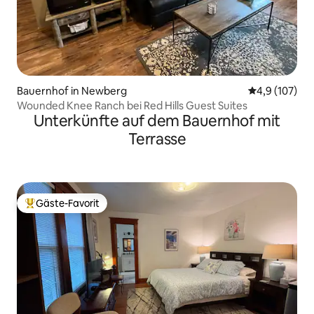
Bauernhof in Newberg
Durchschnitt
4,9 (107)
Wounded Knee Ranch bei Red Hills Guest Suites
Unterkünfte auf dem Bauernhof mit
Terrasse
Gäste-Favorit
Beliebter Gäste-Favorit.