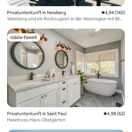
Privatunterkunft in Newberg
Durchschnittli
4,94 (140)
Weinberg und ein Rückzugsort in der Weinregion mit Blick
auf die Berge
Gäste-Favorit
Gäste-Favorit
Privatunterkunft in Saint Paul
Durchschnittl
4,98 (62)
Haselnuss-Haus-Obstgärten