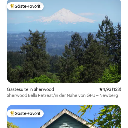
Gäste-Favorit
Beliebter Gäste-Favorit.
Gästesuite in Sherwood
Durchschnittl
4,93 (123)
Sherwood Bella Retreat/in der Nähe von GFU – Newberg
Gäste-Favorit
Beliebter Gäste-Favorit.