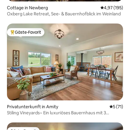
Cottage in Newberg
Durchschnittl
4,97 (195)
Oxberg Lake Retreat, See- & Bauernhofblick im Weinland
Gäste-Favorit
Beliebter Gäste-Favorit.
Privatunterkunft in Amity
Durchschn
5 (71)
Stiling Vineyards~ Ein luxuriöses Bauernhaus mit 3
Schlafzimmern/3 Bädern