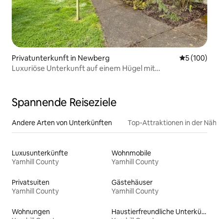
Privatunterkunft in Newberg
Durchschnit
5 (100)
Luxuriöse Unterkunft auf einem Hügel mit
atemberaubendem Panorama und Abgeschiedenheit
Spannende Reiseziele
Andere Arten von Unterkünften
Top-Attraktionen in der Näh
Luxusunterkünfte
Wohnmobile
Yamhill County
Yamhill County
Privatsuiten
Gästehäuser
Yamhill County
Yamhill County
Wohnungen
Haustierfreundliche Unterkünfte