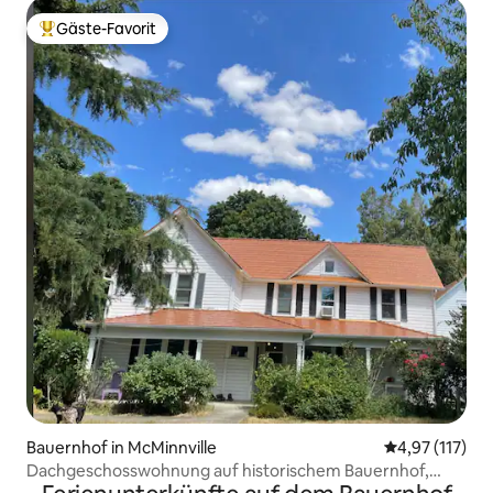
Gäste-Favorit
Beliebter Gäste-Favorit.
Bauernhof in McMinnville
Durchschnittl
4,97 (117)
Dachgeschosswohnung auf historischem Bauernhof,
Weinland!