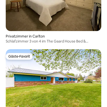
Privatzimmer in Carlton
Schlafzimmer 3 von 4 im The Gaard House Bed &
Breakfast
Gäste-Favorit
Gäste-Favorit