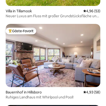
Villa in Tillamook
Durchschnittl
4,96 (53)
Neuer Luxus am Fluss mit großer Grundstücksfläche und
herrlicher Aussicht
Gäste-Favorit
Beliebter Gäste-Favorit.
Bauernhof in Hillsboro
Durchschnittl
4,93 (58)
Ruhiges Landhaus mit Whirlpool und Pool!