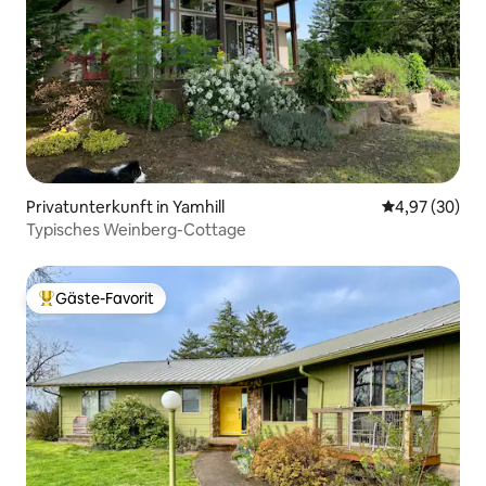
Privatunterkunft in Yamhill
Durchschnittl
4,97 (30)
Typisches Weinberg-Cottage
Gäste-Favorit
Beliebter Gäste-Favorit.