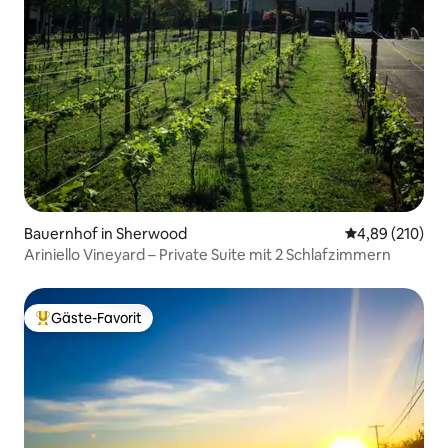
Bauernhof in Sherwood
Durchschnittli
4,89 (210)
Ariniello Vineyard – Private Suite mit 2 Schlafzimmern
Gäste-Favorit
Beliebter Gäste-Favorit.