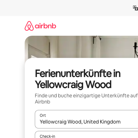
Zu
Inhalten
springen
Ferienunterkünfte in
Yellowcraig Wood
Finde und buche einzigartige Unterkünfte auf
Airbnb
Ort
Wenn Ergebnisse verfügbar sind, navigiere mit d
Check-in