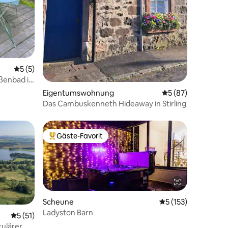
Durchschnittliche Bewertung: 5 von 5, 5 Bewertungen
5 (5)
ßenbad in
Eigentumswohnung
Durchschnittliche
5 (87)
Das Cambuskenneth Hideaway in Stirling
Gäste-Favorit
Beliebter Gäste-Favorit.
Scheune
Durchschnittliche 
5 (153)
Ladyston Barn
Durchschnittliche Bewertung: 5 von 5, 51 Bewertungen
5 (51)
11 Bewertungen
ulärer