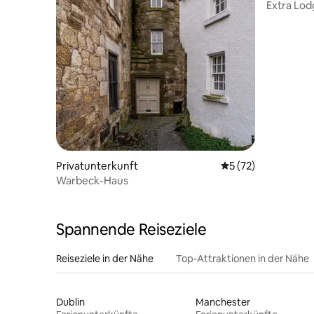
Extra Lod
Schlafzim
Privatunterkunft
Durchschnittliche 
5 (72)
Warbeck-Haus
Spannende Reiseziele
Reiseziele in der Nähe
Top-Attraktionen in der Nähe
Dublin
Manchester