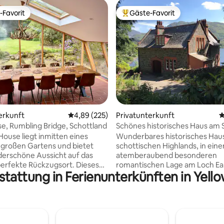
-Favorit
Gäste-Favorit
r Gäste-Favorit.
Beliebter Gäste-Favorit.
rtung: 4,94 von 5, 276 Bewertungen
erkunft
Durchschnittliche Bewertung: 4,89 von 5, 2
4,89 (225)
Privatunterkunft
D
se, Rumbling Bridge, Schottland
Schönes historisches Haus am 
herrliche Aussicht
House liegt inmitten eines
Wunderbares historisches Haus
großen Gartens und bietet
schottischen Highlands, in eine
erschöne Aussicht auf das
atemberaubend besonderen
erfekte Rückzugsort. Dieses
romantischen Lage am Loch Ea
stattung in Ferienunterkünften in Yel
tigte Haus wurde von unserer
Perfekt für einen langen Urlau
ebaut, um eine Zuflucht vor der
eine kurze Auszeit mit Familie 
bieten, und es wurde so
Freunden, eine besondere Feie
tet, dass es ein komfortables
sogar eine Hochzeitsreise! Oder einfach
hause darstellt. Sie ist für
nur, um die schöne Landschaft
isende Abenteurer, Paare,
genießen. Ideal zum Erkunden -