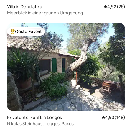
Villa in Dendiatika
Durchschnittl
4,92 (26)
Meerblick in einer grünen Umgebung
Gäste-Favorit
Beliebter Gäste-Favorit.
Privatunterkunft in Longos
Durchschnittli
4,93 (148)
Nikolas Steinhaus, Loggos, Paxos