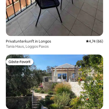
Privatunterkunft in Longos
Durchschnitt
4,74 (66)
Tania Haus, Loggos Paxos
Gäste-Favorit
Gäste-Favorit