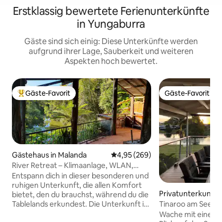
Erstklassig bewertete Ferienunterkünfte
in Yungaburra
Gäste sind sich einig: Diese Unterkünfte werden
aufgrund ihrer Lage, Sauberkeit und weiteren
Aspekten hoch bewertet.
Gäste-Favorit
Gäste-Favorit
Beliebter Gäste-Favorit.
Gäste-Favorit
Gästehaus in Malanda
Durchschnittliche Bewertung: 4
4,95 (269)
River Retreat – Klimaanlage, WLAN,
Feuerstelle und Aussicht!
Entspann dich in dieser besonderen und
ruhigen Unterkunft, die allen Komfort
Privatunterkunft 
bietet, den du brauchst, während du die
urra
Tablelands erkundest. Die Unterkunft ist
Tinaroo am See, n
so konzipiert, dass sie einen
Stadt Yungaburra 
Wache mit einem