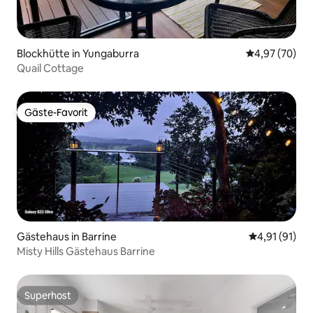
Blockhütte in Yungaburra
Durchschnittl
4,97 (70)
Quail Cottage
Gäste-Favorit
Gäste-Favorit
Gästehaus in Barrine
Durchschnitt
4,91 (91)
Misty Hills Gästehaus Barrine
Superhost
Superhost