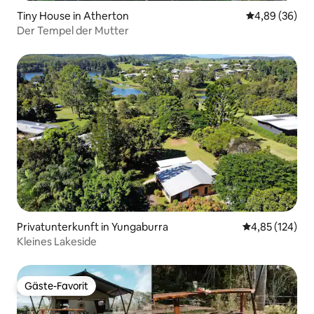
Tiny House in Atherton
Durchschnittl
4,89 (36)
Der Tempel der Mutter
Privatunterkunft in Yungaburra
Durchschnittl
4,85 (124)
Kleines Lakeside
Gäste-Favorit
Gäste-Favorit