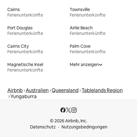
Cairns
Townsville
Ferienunterkünfte
Ferienunterkünfte
Port Douglas
Airlie Beach
Ferienunterkünfte
Ferienunterkünfte
Cairns City
Palm Cove
Ferienunterkünfte
Ferienunterkünfte
Magnetische Insel
Mehr anzeigen
Ferienunterkünfte
Airbnb
Australien
Queensland
Tablelands Region
Yungaburra
© 2026 Airbnb, Inc.
Datenschutz
Nutzungsbedingungen