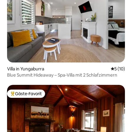
Villa in Yungaburra
Durchschn
5 (10)
Blue Summit Hideaway – Spa-Villa mit 2 Schlafzimmern
Gäste-Favorit
Beliebter Gäste-Favorit.