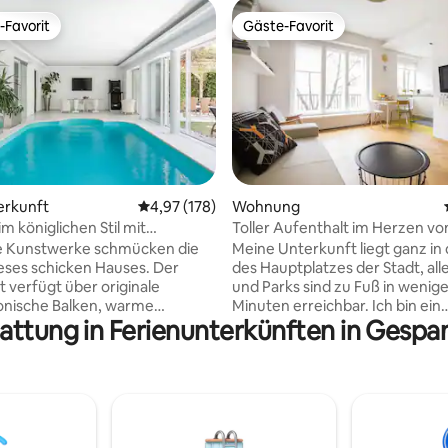
-Favorit
Gäste-Favorit
r Gäste-Favorit.
Gäste-Favorit
erkunft
Durchschnittliche Bewertung: 4,97 von 5, 1
4,97 (178)
Wohnung
rtung: 4,98 von 5, 571 Bewertungen
m königlichen Stil mit
Toller Aufenthalt im Herzen v
l
he Kunstwerke schmücken die
Meine Unterkunft liegt ganz in
ses schicken Hauses. Der
des Hauptplatzes der Stadt, al
t verfügt über originale
und Parks sind zu Fuß in weniger
onische Balken, warme
Minuten erreichbar. Ich bin ein
tattung in Ferienunterkünften in Gespa
n, einen Sonnenraum, eine
familienfreundlicher Gastgeber
sauna und einen Hinterhof mit
mit Hochstühlen, Wagen und a
pflegten Garten und einem
versorgen kann, was du brauch
h unter der üppigen Pergola.
einen tollen Aufenthalt mit kle
nenpool, der vom 1. April bis 1.
Kindern in Zagreb zu haben. Du
 zur Verfügung steht.
meine Unterkunft wegen der L
ss, erster Stock, Garten und
Atmosphäre, der Nachbarschaf