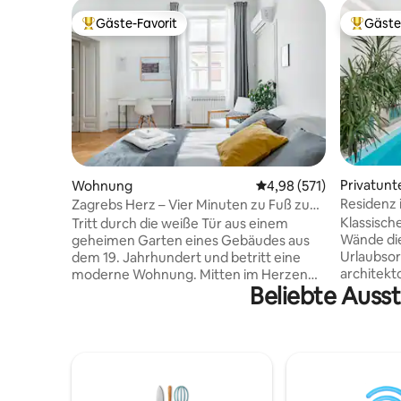
Gäste-Favorit
Gäste
Beliebter Gäste-Favorit.
Beliebte
Privatunt
Wohnung
Durchschnittliche Bewe
4,98 (571)
Residenz i
Zagrebs Herz – Vier Minuten zu Fuß zum
Innenpoo
Hauptplatz
Klassisc
Tritt durch die weiße Tür aus einem
Wände die
geheimen Garten eines Gebäudes aus
Urlaubsor
dem 19. Jahrhundert und betritt eine
architekt
moderne Wohnung. Mitten im Herzen
Beliebte Auss
Holzböde
von Zagreb! Die Sonne scheint durch
Dampfbad
hohe Fenster herein und beleuchtet
einem ge
wunderschön renovierte Parkettböden
Essbereic
und hohe Decken. Diese private und
Schöner In
ruhige Wohnung im alten Stadtzentrum
November
wurde gründlich modernisiert und bietet
Erdgescho
allen Komfort für einen angenehmen