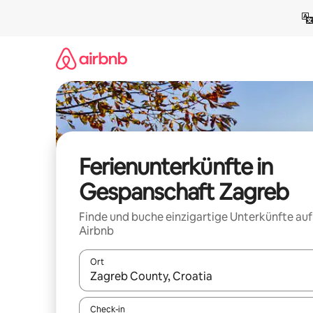
Zu
Inhalten
springen
Ferienunterkünfte in
Gespanschaft Zagreb
Finde und buche einzigartige Unterkünfte auf
Airbnb
Ort
Wenn Ergebnisse verfügbar sind, navigiere mit d
Check-in