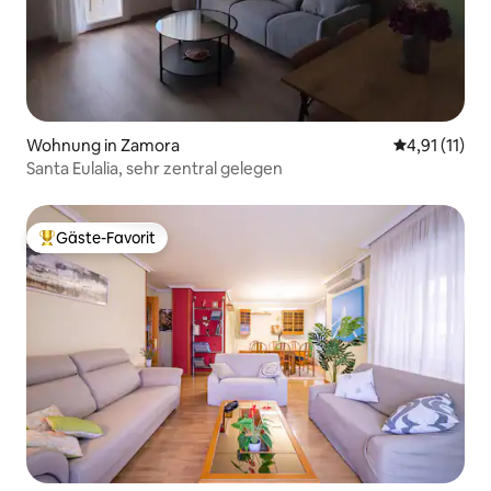
Wohnung in Zamora
Durchschnitt
4,91 (11)
Santa Eulalia, sehr zentral gelegen
Gäste-Favorit
Beliebter Gäste-Favorit.