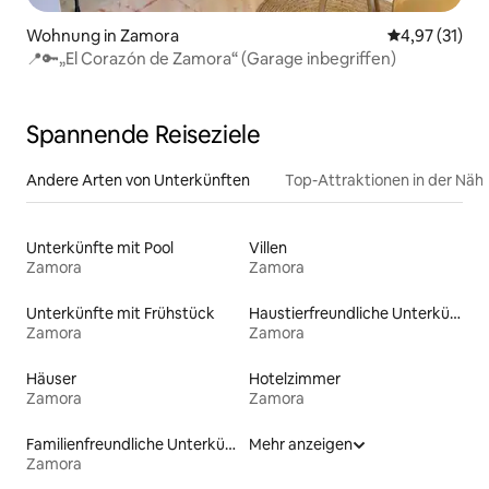
Wohnung in Zamora
Durchschnitt
4,97 (31)
📍🔑„El Corazón de Zamora“ (Garage inbegriffen)
Spannende Reiseziele
Andere Arten von Unterkünften
Top-Attraktionen in der Näh
Unterkünfte mit Pool
Villen
Zamora
Zamora
Unterkünfte mit Frühstück
Haustierfreundliche Unterkünfte
Zamora
Zamora
Häuser
Hotelzimmer
Zamora
Zamora
Familienfreundliche Unterkünfte
Mehr anzeigen
Zamora