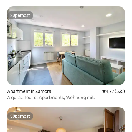
Superhost
Superhost
Apartment in Zamora
Durchschnittl
4,77 (525)
Alquilaz Tourist Apartments, Wohnung mit.
Superhost
Superhost