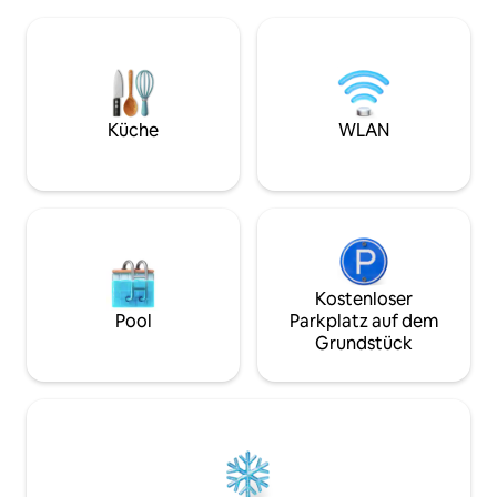
die Natur genießen kannst. Es verfügt
verfügt über eine 
über ein geräumiges Zimmer mit einem
die Wand und ist 
Doppelbett und im Wohnzimmer ein
ausgestattet. Auf nur 100 m Entfernung
bequemes Schlafsofa, was es ideal für 4
finden Sie bequem
Personen macht. Küche und
Tages- und Nachtz
geräumiges Bad. Es hat alles, was Sie
Bezahlzone.
brauchen, um Ihren Aufenthalt
Küche
WLAN
unvergesslich zu machen.
Kostenloser
Pool
Parkplatz auf dem
Grundstück