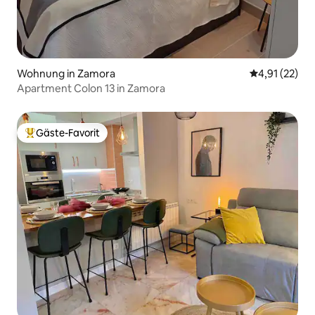
Wohnung in Zamora
Durchschnitt
4,91 (22)
Apartment Colon 13 in Zamora
Gäste-Favorit
Beliebter Gäste-Favorit.