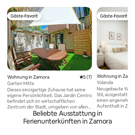
Gäste-Favorit
Gäste-Favorit
Gäste-Favorit
Gäste-Favorit
Wohnung in Zamo
Wohnung in Zamora
Durchschnittliche Bewertu
5 (7)
Yolanda
Garten Mitte
Neugebaute Woh
Dieses einzigartige Zuhause hat seine
Stil, ausgestattet 
eigene Persönlichkeit. Das Jardín Centro
einen angenehm
befindet sich im wirtschaftlichen
Aufenthalt in Zamora 
Zentrum der Stadt, umgeben von allen
in einer ruhigen
Beliebte Ausstattung in
Annehmlichkeiten. Auf moderne und
Fluss Duero. Die S
gemütliche Weise eingerichtet, verfügt
Ferienunterkünften in Zamora
von Sao Tome und 
es über Kunstwerke an den Wänden
Maria della Horta
sowie einen kleinen Garten, in dem du
aus zu Fuß erreichbar. Das Schl