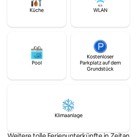
lokale Restaurant
Auf unserem Bauernhof genießt du
Falafel, Shawarma
Gemüsegärten, Obstbäume und ruhige
Küche
WLAN
mehr In den nahe
Sitzbereiche unter den Bäumen,
Gemeinden gibt e
einschließlich einer Feuerstelle. Die
Cafés. Einige sin
Jurte ist geräumig, mit bequemen
Schabbat nicht ge
Betten, Klimaanlage und einer
Autominuten von 
entspannenden Atmosphäre, die dich
gibt Wanderwege, 
mit einem Lächeln zurücklassen wird.
Community kom
Das Gastgeben ist für Paare und
Einzelpersonen geeignet – für alle, die
Kostenloser
ein authentisches Erlebnis suchen.
Pool
Parkplatz auf dem
Grundstück
Klimaanlage
Weitere tolle Ferienunterkünfte in Zeitan