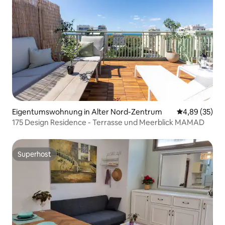
Eigentumswohnung in Alter Nord-Zentrum
Durchschnittl
4,89 (35)
175 Design Residence - Terrasse und Meerblick MAMAD
Superhost
Superhost