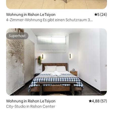
Wohnung in Rishon LeTsiyon
Durchschni
5 (24)
4-Zimmer-Wohnung Es gibt einen Schutzraum 3
Schlafzimmer + Wohnzimmer Aufzug Parkplatz
Superhost
Superhost
Wohnung in Rishon LeTsiyon
Durchschnittl
4,88 (57)
City-Studio in Rishon Center