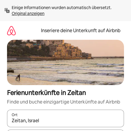
Zu
Einige Informationen wurden automatisch übersetzt. 
Inhalten
Original anzeigen
springen
Inseriere deine Unterkunft auf Airbnb
Ferienunterkünfte in Zeitan
Finde und buche einzigartige Unterkünfte auf Airbnb
Ort
Wenn Ergebnisse verfügbar sind, navigiere mit den Pfeiltaste