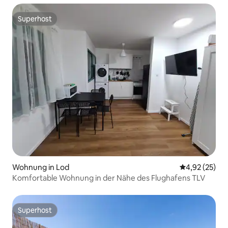
Superhost
Superhost
Wohnung in Lod
Durchschnitt
4,92 (25)
Komfortable Wohnung in der Nähe des Flughafens TLV
Superhost
Superhost