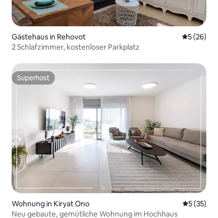
Gästehaus in Rehovot
Durchschni
5 (26)
2 Schlafzimmer, kostenloser Parkplatz
Superhost
Superhost
Wohnung in Kiryat Ono
Durchschn
5 (35)
Neu gebaute, gemütliche Wohnung im Hochhaus