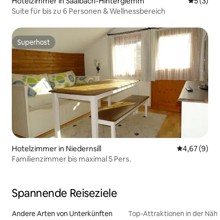
Hotelzimmer in Saalbach-Hinterglemm
Durchsch
5 (3)
Suite für bis zu 6 Personen & Wellnessbereich
Superhost
Superhost
Hotelzimmer in Niedernsill
Durchschnitt
4,67 (9)
Familienzimmer bis maximal 5 Pers.
Spannende Reiseziele
Andere Arten von Unterkünften
Top-Attraktionen in der Näh