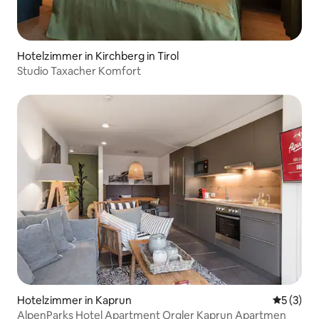
Hotelzimmer in Kirchberg in Tirol
Studio Taxacher Komfort
Hotelzimmer in Kaprun
Durchsch
5 (3)
AlpenParks Hotel Apartment Orgler Kaprun Apartmen