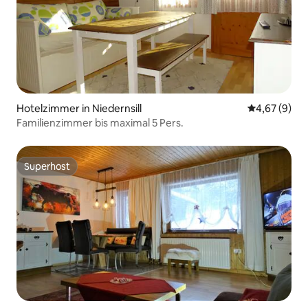
Hotelzimmer in Niedernsill
Durchschnitt
4,67 (9)
Familienzimmer bis maximal 5 Pers.
Superhost
Superhost