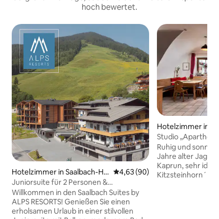
hoch bewertet.
Hotelzimmer in K
Studio „Aparthotel
Ruhig und sonnig l
Jahre alter Jagdh
Kaprun, sehr idyll
Hotelzimmer in Saalbach-Hin
Durchschnittliche Bewertung: 
4,63 (90)
Kitzsteinhorn´s.
terglemm
Juniorsuite für 2 Personen &
und Wäldern, mit 
Wellnessbereich
Willkommen in den Saalbach Suites by
Ausblick auf die B
ALPS RESORTS! Genießen Sie einen
dir das Aparthotel
erholsamen Urlaub in einer stilvollen
Voraussetzungen 