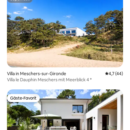
Superhost
Villa in Meschers-sur-Gironde
Durchschnit
4,7 (44)
Villa le Dauphin Meschers mit Meerblick 4 *
Gäste-Favorit
Gäste-Favorit