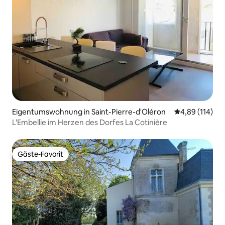
Eigentumswohnung in Saint-Pierre-d'Oléron
Durchschnittl
4,89 (114)
L'Embellie im Herzen des Dorfes La Cotinière
Gäste-Favorit
Gäste-Favorit