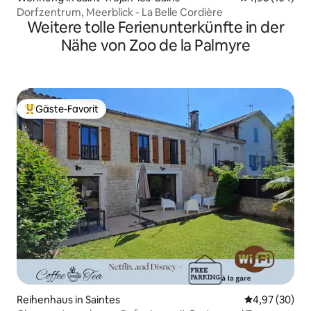
Dorfzentrum, Meerblick - La Belle Cordière
Weitere tolle Ferienunterkünfte in der
Nähe von Zoo de la Palmyre
Gäste-Favorit
Beliebter Gäste-Favorit.
Reihenhaus in Saintes
Durchschnittl
4,97 (30)