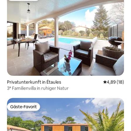
Privatunterkunft in Étaules
Durchschnitt
4,89 (18)
3* Familienvilla in ruhiger Natur
Gäste-Favorit
Gäste-Favorit