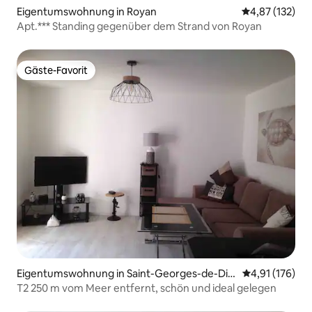
Eigentumswohnung in Royan
Durchschnittl
4,87 (132)
Apt.*** Standing gegenüber dem Strand von Royan
Gäste-Favorit
Gäste-Favorit
Eigentumswohnung in Saint-Georges-de-Did
Durchschnittl
4,91 (176)
onne
T2 250 m vom Meer entfernt, schön und ideal gelegen