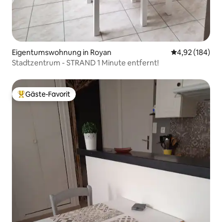
Eigentumswohnung in Royan
Durchschnittli
4,92 (184)
Stadtzentrum - STRAND 1 Minute entfernt!
Gäste-Favorit
Beliebter Gäste-Favorit.