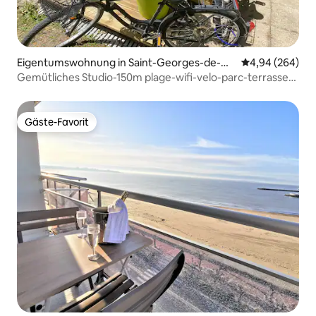
Eigentumswohnung in Saint-Georges-de-Di
Durchschnittli
4,94 (264)
donne
Gemütliches Studio-150m plage-wifi-velo-parc-terrasse-
3*
Gäste-Favorit
Gäste-Favorit