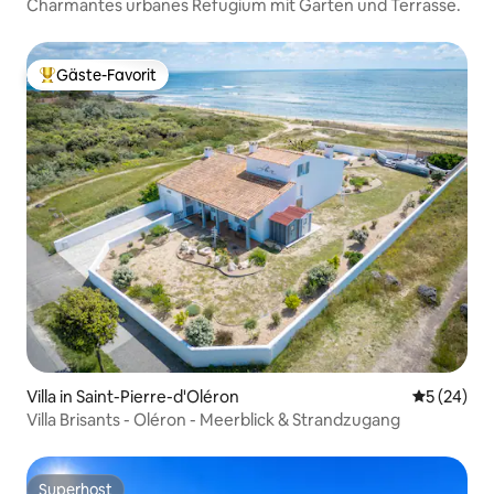
Charmantes urbanes Refugium mit Garten und Terrasse.
Gäste-Favorit
Beliebter Gäste-Favorit.
Villa in Saint-Pierre-d'Oléron
Durchschni
5 (24)
Villa Brisants - Oléron - Meerblick & Strandzugang
Superhost