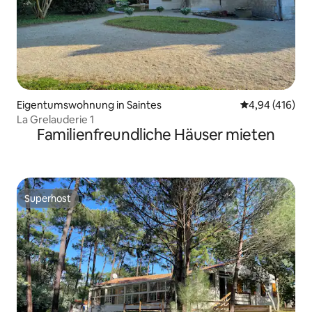
Eigentumswohnung in Saintes
Durchschnittli
4,94 (416)
La Grelauderie 1
Familienfreundliche Häuser mieten
Superhost
Superhost