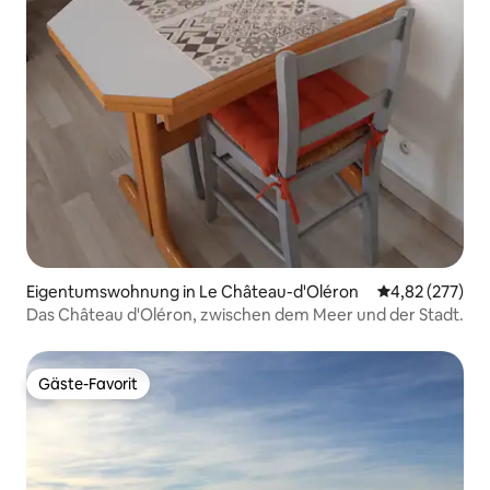
Eigentumswohnung in Le Château-d'Oléron
Durchschnittli
4,82 (277)
Das Château d'Oléron, zwischen dem Meer und der Stadt.
Gäste-Favorit
Gäste-Favorit