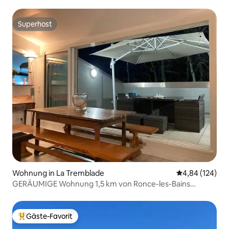
Gémozac
Superhost
Superhost
Wohnung in La Tremblade
Durchschnittli
4,84 (124)
GERÄUMIGE Wohnung 1,5 km von Ronce-les-Bains
(Strand)
Gäste-Favorit
Beliebter Gäste-Favorit.