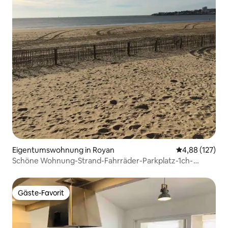
Eigentumswohnung in Royan
Durchschnittl
4,88 (127)
Schöne Wohnung-Strand-Fahrräder-Parkplatz-1ch-
Balkon-Grill
Gäste-Favorit
Gäste-Favorit