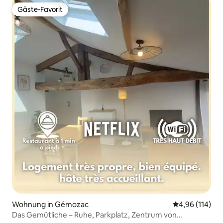
Gäste-Favorit
Gäste-Favorit
Wohnung in Gémozac
Durchschnittl
4,96 (114)
Das Gemütliche – Ruhe, Parkplatz, Zentrum von