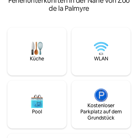
Ferienunterkünften in der Nähe von Zoo
verfügt im Erdges
wird gestellt und es gibt eine 5 m2 große
de la Palmyre
Wohnzimmer, eine
Terrasse für ein Frühstück in der Sonne
Küche, ein Schlaf
(nach Osten). Für das Parken stehen
WC und ein Badez
Ihnen 5 kostenlose Parkplätze zur
Obergeschoss befi
Verfügung, die sich alle im Umkreis von
Master-Suite mit
150 m befinden, und 2 Fahrradkeller im
und einem offenen
Untergeschoss für unsere Freunde, die
ein Kind unterge
mit dem Fahrrad anreisen.
(Zustellbett). Ein 
kleinen Blick auf d
Küche
WLAN
Parkplätze
Kostenloser
Pool
Parkplatz auf dem
Grundstück