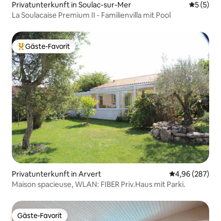
Privatunterkunft in Soulac-sur-Mer
Durchsch
5 (5)
La Soulacaise Premium II - Familienvilla mit Pool
Gäste-Favorit
Beliebter Gäste-Favorit.
Privatunterkunft in Arvert
Durchschnittli
4,96 (287)
Maison spacieuse, WLAN: FIBER Priv.Haus mit Parki.
Gäste-Favorit
Gäste-Favorit