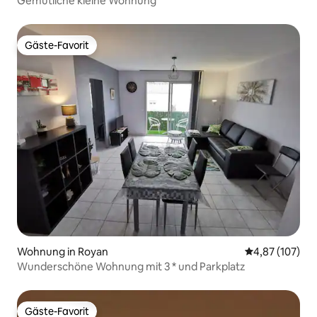
Gemütliche kleine Wohnung
Gäste-Favorit
Gäste-Favorit
Wohnung in Royan
Durchschnittl
4,87 (107)
Wunderschöne Wohnung mit 3 * und Parkplatz
Gäste-Favorit