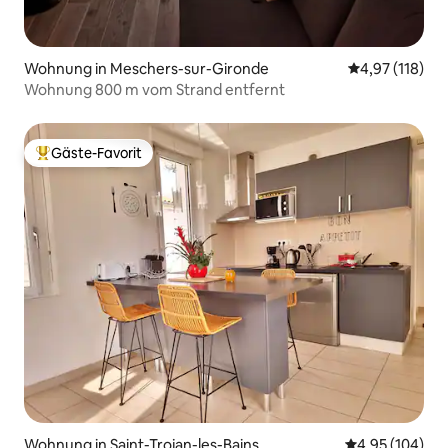
Wohnung in Meschers-sur-Gironde
Durchschnittl
4,97 (118)
Wohnung 800 m vom Strand entfernt
Gäste-Favorit
Beliebter Gäste-Favorit.
Wohnung in Saint-Trojan-les-Bains
Durchschnittli
4,95 (104)