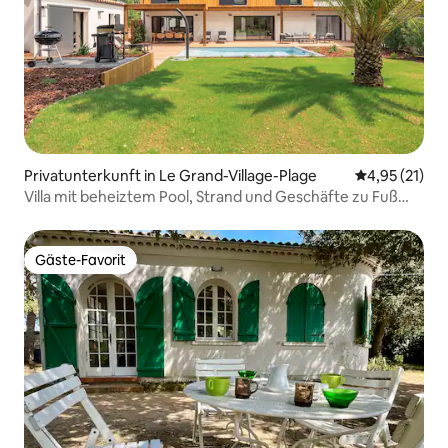
Privatunterkunft in Le Grand-Village-Plage
Durchschnitt
4,95 (21)
Villa mit beheiztem Pool, Strand und Geschäfte zu Fuß
erreichbar
Gäste-Favorit
Gäste-Favorit