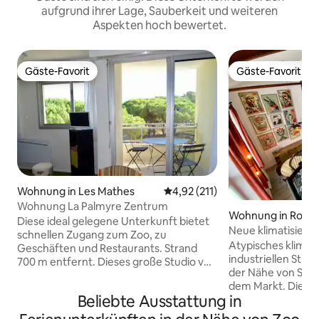
aufgrund ihrer Lage, Sauberkeit und weiteren
Aspekten hoch bewertet.
Gäste-Favorit
Gäste-Favorit
Gäste-Favorit
Gäste-Favorit
Wohnung in Les Mathes
Durchschnittliche Bewertung: 
4,92 (211)
Wohnung La Palmyre Zentrum
Wohnung in Roya
Diese ideal gelegene Unterkunft bietet
Neue klimatisiert
schnellen Zugang zum Zoo, zu
Herzen von Roya
Atypisches klimati
Geschäften und Restaurants. Strand
industriellen Stil 
700 m entfernt. Dieses große Studio von
der Nähe von Str
28 m2 bietet Platz für bis zu 4 Personen.
dem Markt. Dieses
Die Unterkunft befindet sich in einer
Beliebte Ausstattung in
ehemaligen Jules-
gesicherten Residenz mit Aufzug und ist
geschaffene Duple
komplett möbliert. Sämtliche Wäsche