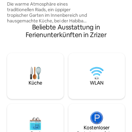
Tiere und Pflanzen
Atlasgebirge
Die warme Atmosphäre eines
keinen Transport 
traditionellen Riads, ein üppiger
zur Verfügung stel
tropischer Garten im Innenbereich und
möglicherweise m
hausgemachte Küche, bei der Habiba
Beliebte Ausstattung in
dich in die authentische marokkanische
Gastronomie einführen wird. Mehrere
Ferienunterkünften in Zrizer
gemütliche Räume bieten jedem die
Möglichkeit, das Klima und die ruhige
Umgebung in vollen Zügen zu genießen.
Ein unverfälschter Blick auf das Atlas-
Gebirge, ein privater Garten und ein
großer Park mit 4 Swimmingpools, die
für die 20 Villen dieser einzigartigen
Anlage reserviert sind. Für deine Reisen
steht ein 50-ccm-Roller zur Verfügung,
Küche
WLAN
der für 18 € pro Tag gemietet werden
kann, einschließlich Helm.
Kostenloser