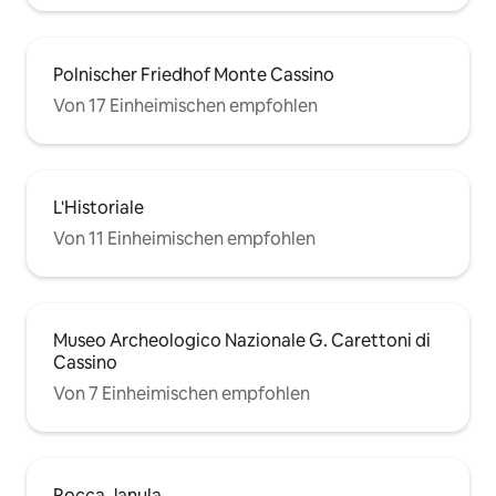
Polnischer Friedhof Monte Cassino
Von 17 Einheimischen empfohlen
L'Historiale
Von 11 Einheimischen empfohlen
Museo Archeologico Nazionale G. Carettoni di
Cassino
Von 7 Einheimischen empfohlen
Rocca Janula