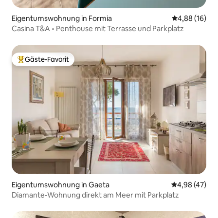
Eigentumswohnung in Formia
Durchschnitt
4,88 (16)
Casina T&A • Penthouse mit Terrasse und Parkplatz
Gäste-Favorit
Beliebter Gäste-Favorit.
Eigentumswohnung in Gaeta
Durchschnittl
4,98 (47)
Diamante-Wohnung direkt am Meer mit Parkplatz