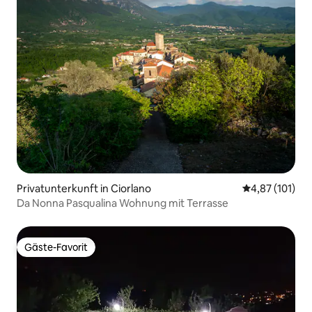
Privatunterkunft in Ciorlano
Durchschnittl
4,87 (101)
Da Nonna Pasqualina Wohnung mit Terrasse
Gäste-Favorit
Gäste-Favorit