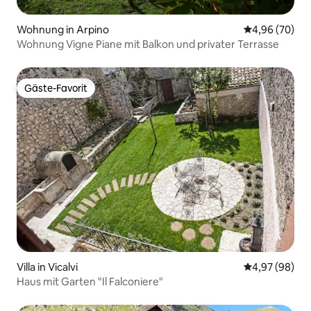
Wohnung in Arpino
Durchschnittl
4,96 (70)
Wohnung Vigne Piane mit Balkon und privater Terrasse
Gäste-Favorit
Gäste-Favorit
Villa in Vicalvi
Durchschnittl
4,97 (98)
Haus mit Garten "Il Falconiere"