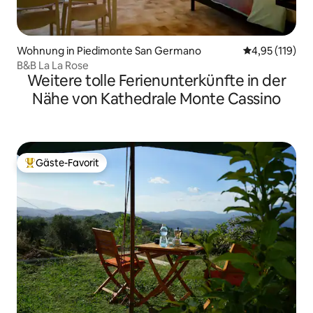
Wohnung in Piedimonte San Germano
Durchschnittl
4,95 (119)
B&B La La Rose
Weitere tolle Ferienunterkünfte in der
Nähe von Kathedrale Monte Cassino
Gäste-Favorit
Beliebter Gäste-Favorit.