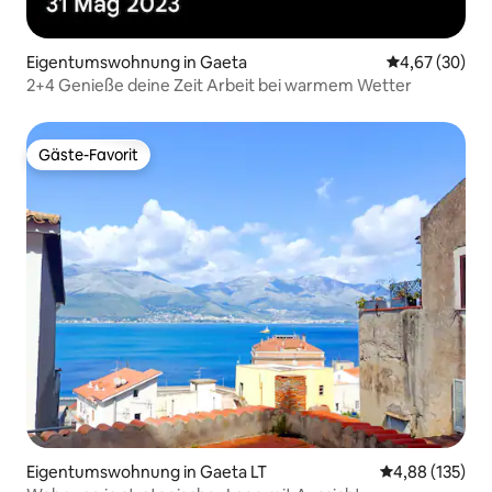
Eigentumswohnung in Gaeta
Durchschnittl
4,67 (30)
2+4 Genieße deine Zeit Arbeit bei warmem Wetter
Gäste-Favorit
Gäste-Favorit
Eigentumswohnung in Gaeta LT
Durchschnittl
4,88 (135)