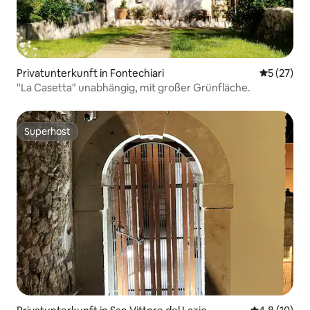
Privatunterkunft in Fontechiari
Durchschn
5 (27)
"La Casetta" unabhängig, mit großer Grünfläche.
Superhost
Superhost