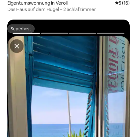
Eigentumswohnung in Veroli
Durchschn
5 (16)
Das Haus auf dem Hügel – 2 Schlafzimmer
Superhost
Superhost