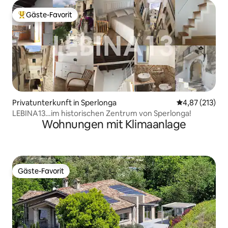
Gäste-Favorit
Beliebter Gäste-Favorit.
Privatunterkunft in Sperlonga
Durchschnittl
4,87 (213)
LEBINA13…im historischen Zentrum von Sperlonga!
Wohnungen mit Klimaanlage
Gäste-Favorit
Gäste-Favorit