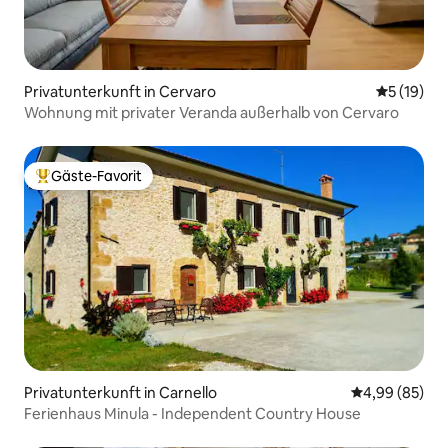
Privatunterkunft in Cervaro
Durchschn
5 (19)
Wohnung mit privater Veranda außerhalb von Cervaro
Gäste-Favorit
Beliebter Gäste-Favorit.
Privatunterkunft in Carnello
Durchschnittl
4,99 (85)
Ferienhaus Minula - Independent Country House