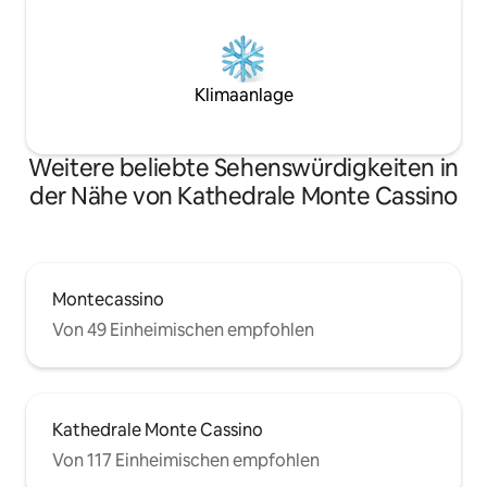
Klimaanlage
Weitere beliebte Sehenswürdigkeiten in
der Nähe von Kathedrale Monte Cassino
Montecassino
Von 49 Einheimischen empfohlen
Kathedrale Monte Cassino
Von 117 Einheimischen empfohlen