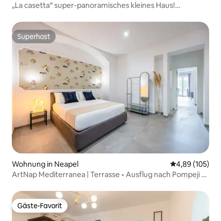
„La casetta“ super-panoramisches kleines Haus!
MEERBLICK!
Superhost
Superhost
Wohnung in Neapel
Durchschnittli
4,89 (105)
ArtNap Mediterranea | Terrasse • Ausflug nach Pompeji •
Centro
Gäste-Favorit
Gäste-Favorit