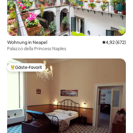
Wohnung in Neapel
Durchschnittli
4,92 (672)
Palazzo della Princess Naples
Gäste-Favorit
Beliebter Gäste-Favorit.