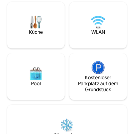
die Idee eines Ortes auszudrücken, der
perfekt für Famili
einzigartig und komfortabel ist, wo
Egal, ob du einen
nichts dem Zufall überlassen wird und
Kurzurlaub oder e
die Aspekte davon den Willen
suchst, unsere Unt
widerspiegeln, unsere Gäste
deine Bedürfnisse. Mache dein
willkommen zu heißen, um sie zu
Aufenthalt im He
Küche
WLAN
beruhigen, als wären sie zu Hause.
wirklich unvergess
Kostenloser
Pool
Parkplatz auf dem
Grundstück