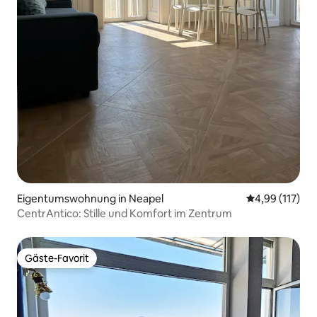
Eigentumswohnung in Neapel
Durchschnittl
4,99 (117)
CentrAntico: Stille und Komfort im Zentrum
Gäste-Favorit
Gäste-Favorit