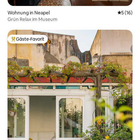
Wohnung in Neapel
Durchschn
5 (16)
Grün Relax im Museum
Gäste-Favorit
Beliebter Gäste-Favorit.