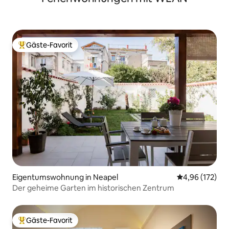
Gäste-Favorit
Beliebter Gäste-Favorit.
Eigentumswohnung in Neapel
Durchschnittl
4,96 (172)
Der geheime Garten im historischen Zentrum
Gäste-Favorit
Beliebter Gäste-Favorit.