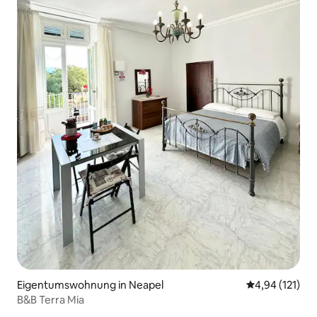
Eigentumswohnung in Neapel
Durchschnittl
4,94 (121)
B&B Terra Mia