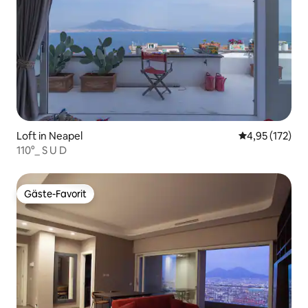
Loft in Neapel
Durchschnittl
4,95 (172)
110°_ S U D
Gäste-Favorit
Gäste-Favorit