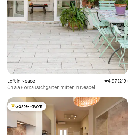
Loft in Neapel
Durchschnittl
4,97 (219)
Chiaia Fiorita Dachgarten mitten in Neapel
Gäste-Favorit
Beliebter Gäste-Favorit.