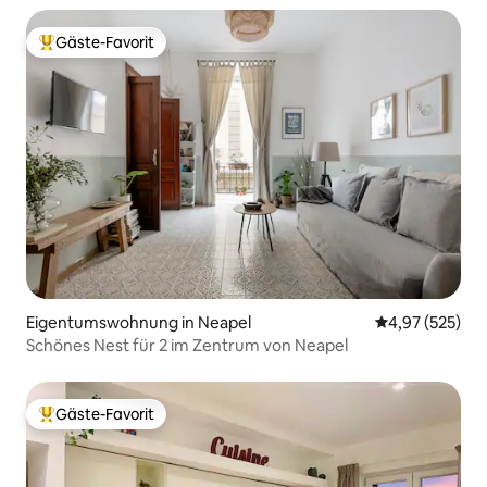
Gäste-Favorit
Beliebter Gäste-Favorit.
Eigentumswohnung in Neapel
Durchschnittli
4,97 (525)
Schönes Nest für 2 im Zentrum von Neapel
Gäste-Favorit
Beliebter Gäste-Favorit.