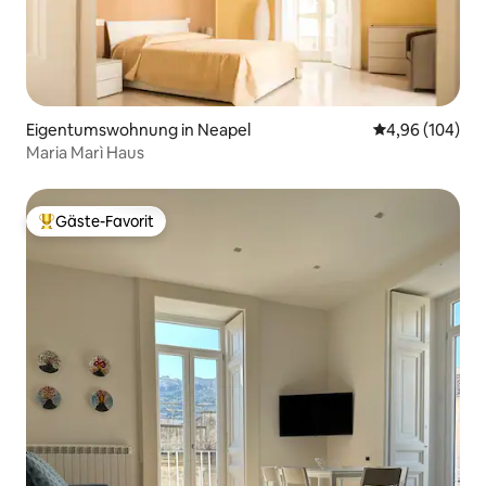
Eigentumswohnung in Neapel
Durchschnittli
4,96 (104)
Maria Marì Haus
Gäste-Favorit
Beliebter Gäste-Favorit.