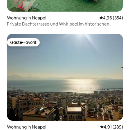
Wohnung in Neapel
Durchschnittli
4,96 (354)
Private Dachterrasse und Whirlpool im historischen
Zentrum
Gäste-Favorit
Gäste-Favorit
Wohnung in Neapel
Durchschnittli
4,91 (289)