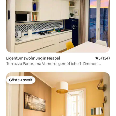
Eigentumswohnung in Neapel
Durchschni
5 (134)
Terrazza Panorama Vomero, gemütliche 1-Zimmer-
Wohnung
Gäste-Favorit
Gäste-Favorit