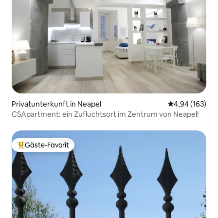
Privatunterkunft in Neapel
Durchschnittli
4,94 (163)
CSApartment: ein Zufluchtsort im Zentrum von Neapel!
Gäste-Favorit
Beliebter Gäste-Favorit.