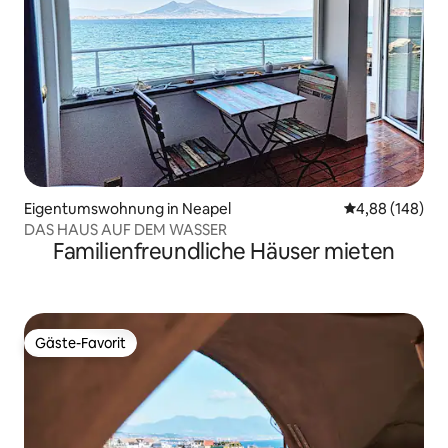
Eigentumswohnung in Neapel
Durchschnittli
4,88 (148)
DAS HAUS AUF DEM WASSER
Familienfreundliche Häuser mieten
Gäste-Favorit
Gäste-Favorit