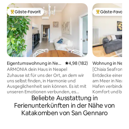
Gäste-Favorit
Gäste-Favorit
Beliebter Gäste-Favorit.
Beliebter Gäste-F
Eigentumswohnung in Nea
Durchschnittliche Bewertung: 4
4,98 (182)
Wohnung in Neap
pel
ARMONIA dein Haus in Neapel
[Chiaia Seafront] 
Design
Zuhause ist für uns der Ort, an dem wir
Entdecke einen c
uns selbst finden, in Harmonie und
am Meer in Neapel
Ausgeglichenheit sein können. Es ist mit
Hafen verbindet n
unseren Emotionen verbunden, es
Komfort und biete
Beliebte Ausstattung in
empfängt uns nicht nur als eine einfache
atemberaubenden 
Summe von Wänden, sondern als einen
und das Castel vo
Ferienunterkünften in der Nähe von
einzigen Körper, der mit unserer
Erlebe Neapels rei
Katakomben von San Gennaro
Umgebung und mit den Menschen, die
die lokale Küche 
darin leben, in Resonanz steht. Der
Trattorien und ge
Name „Armonia“ ist der beste Weg, um
von zwei geräumig