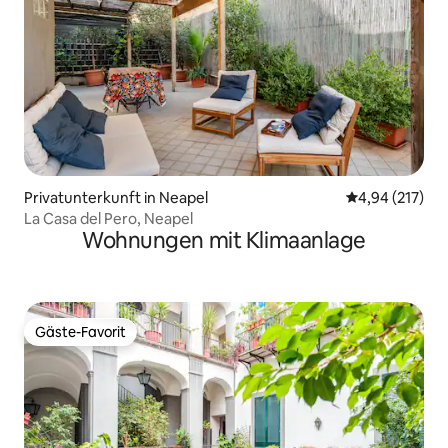
Privatunterkunft in Neapel
Durchschnittl
4,94 (217)
La Casa del Pero, Neapel
Wohnungen mit Klimaanlage
Gäste-Favorit
Gäste-Favorit