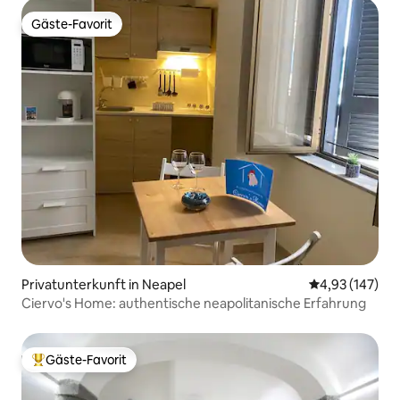
Gäste-Favorit
Gäste-Favorit
Privatunterkunft in Neapel
Durchschnittl
4,93 (147)
Ciervo's Home: authentische neapolitanische Erfahrung
Gäste-Favorit
Beliebter Gäste-Favorit.