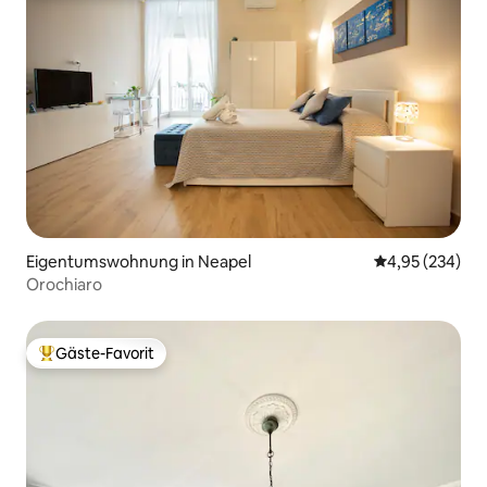
Eigentumswohnung in Neapel
Durchschnittli
4,95 (234)
Orochiaro
Gäste-Favorit
Beliebter Gäste-Favorit.