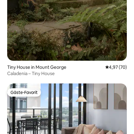
Tiny House in Mount George
Durchschnittl
4,97 (70)
Caladenia – Tiny House
Gäste-Favorit
Gäste-Favorit