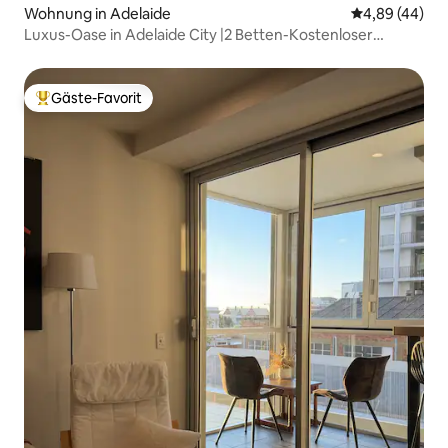
Wohnung in Adelaide
Durchschnittl
4,89 (44)
Luxus-Oase in Adelaide City |2 Betten-Kostenloser
Parkplatz|
Gäste-Favorit
Beliebter Gäste-Favorit.