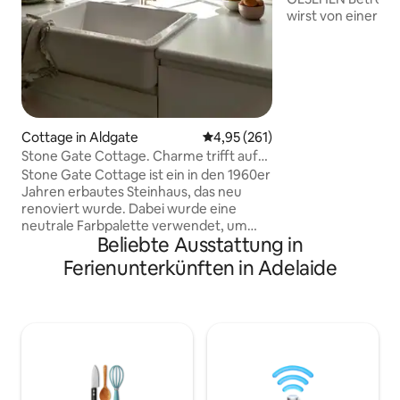
wirst von einer 
begrüßt. Lass die 
es dir gemütlich u
Umgebung. Diese
renovierte Hütte 
Aldinga Scrub Con
liebevoll und luxur
ist der perfekte R
Cottage in Aldgate
Durchschnittliche Bewertung: 4
4,95 (261)
um sich inspirieren
Stone Gate Cottage. Charme trifft auf
gemütlich zu mac
Moderne.
Stone Gate Cottage ist ein in den 1960er
zueinander zu fin
Jahren erbautes Steinhaus, das neu
Meerblick von uns
renoviert wurde. Dabei wurde eine
Düne, Bäder unte
neutrale Farbpalette verwendet, um
faule Tage auf der
Beliebte Ausstattung in
den natürlichen Charme und Charakter
der handgefertigten Steinarbeiten zu
Ferienunterkünften in Adelaide
unterstreichen. Jedes Zimmer wurde
neu gestaltet und mit neuen Möbeln
ausgestattet. Zur Ausstattung gehören
- Kostenloses WLAN - Smart-TV mit
Amazon Prime - voll ausgestattete
Küche - Frühstück, das du selbst
zubereiten kannst - Espresso-
Kaffeemaschine - Holzkamin -