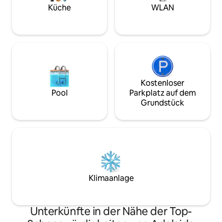
Kanalheizung und -kühlung Das
Küche
WLAN
Hauptschlafzimmer verfügt über ein
Kingsize-Bett. Das zweite Schlafzimmer
hat ein Queensize-Bett.
Kostenloser
Pool
Parkplatz auf dem
Grundstück
Klimaanlage
Unterkünfte in der Nähe der Top-