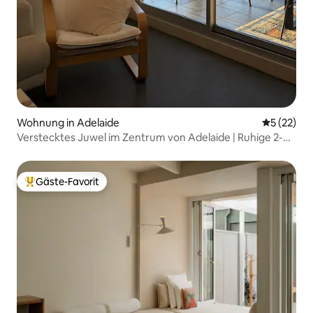
Wohnung in Adelaide
Durchschn
5 (22)
Verstecktes Juwel im Zentrum von Adelaide | Ruhige 2-
Schlafzimmer-Wohnung
Gäste-Favorit
Beliebter Gäste-Favorit.