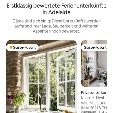
Erstklassig bewertete Ferienunterkünfte
in Adelaide
Gäste sind sich einig: Diese Unterkünfte werden
aufgrund ihrer Lage, Sauberkeit und weiteren
Aspekten hoch bewertet.
Gäste-Favorit
Gäste-Favorit
Beliebter Gäste-Favorit.
Gäste-Favorit
Privatunterkunft i
Beach
Kestrels Nest – ei
für Paare
WIE IM COUNTRY
(MAI 2021 & THE 
GESEHEN Betrete Kestrels Nest und du