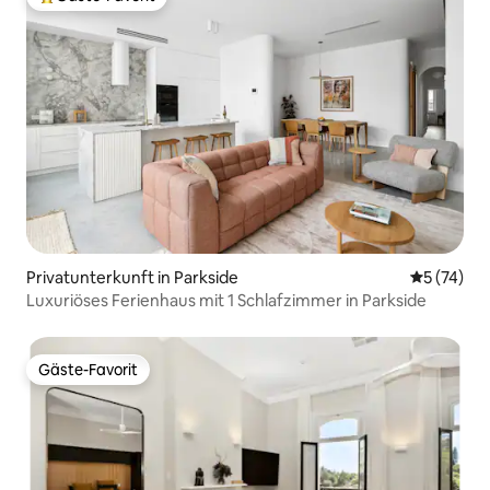
Beliebter Gäste-Favorit.
Privatunterkunft in Parkside
Durchschn
5 (74)
Luxuriöses Ferienhaus mit 1 Schlafzimmer in Parkside
Gäste-Favorit
Gäste-Favorit