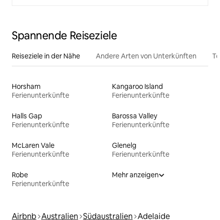
Spannende Reiseziele
Reiseziele in der Nähe
Andere Arten von Unterkünften
To
Horsham
Kangaroo Island
Ferienunterkünfte
Ferienunterkünfte
Halls Gap
Barossa Valley
Ferienunterkünfte
Ferienunterkünfte
McLaren Vale
Glenelg
Ferienunterkünfte
Ferienunterkünfte
Robe
Mehr anzeigen
Ferienunterkünfte
Airbnb
Australien
Südaustralien
Adelaide