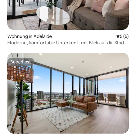
Wohnung in Adelaide
Durchsch
5 (5)
Moderne, komfortable Unterkunft mit Blick auf die Stadt
Adelaide, Fitnessraum/Parkplatz
Superhost
Superhost