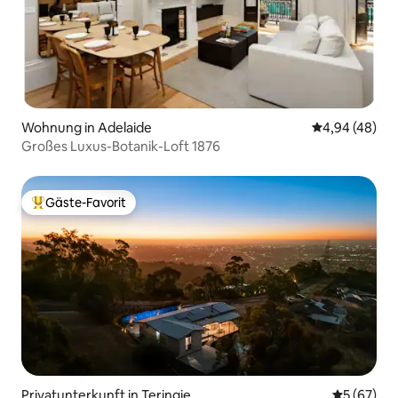
Wohnung in Adelaide
Durchschnittl
4,94 (48)
Großes Luxus-Botanik-Loft 1876
Gäste-Favorit
Beliebter Gäste-Favorit.
Privatunterkunft in Teringie
Durchschni
5 (67)