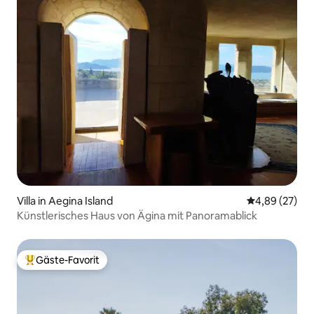
Villa in Aegina Island
Durchschnittl
4,89 (27)
Künstlerisches Haus von Ägina mit Panoramablick
Gäste-Favorit
Beliebter Gäste-Favorit.