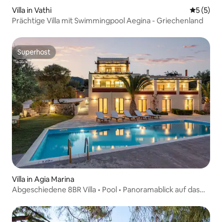
Villa in Vathi
Durchsch
5 (5)
Prächtige Villa mit Swimmingpool Aegina - Griechenland
Superhost
Superhost
Villa in Agia Marina
Abgeschiedene 8BR Villa • Pool • Panoramablick auf das
Meer