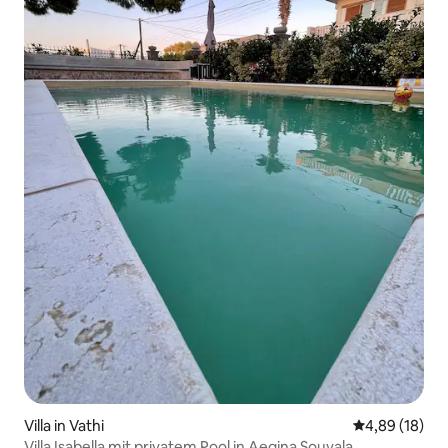
Villa in Vathi
Durchschnitt
4,89 (18)
Villa Isabella mit privatem Pool in Aegina Souvala