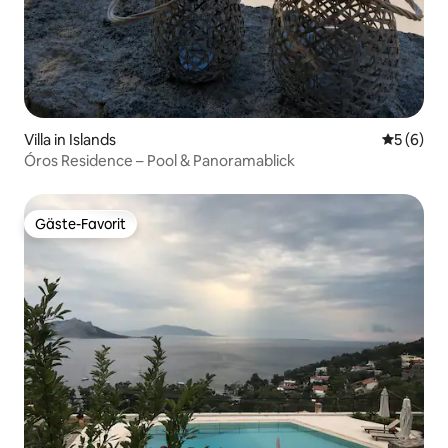
Villa in Islands
Durchschn
5 (6)
Óros Residence – Pool & Panoramablick
Gäste-Favorit
Gäste-Favorit