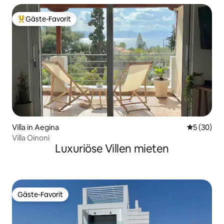
Gäste-Favorit
Beliebter Gäste-Favorit.
Villa in Aegina
Durchschni
5 (30)
Villa Oinoni
Luxuriöse Villen mieten
Gäste-Favorit
Gäste-Favorit