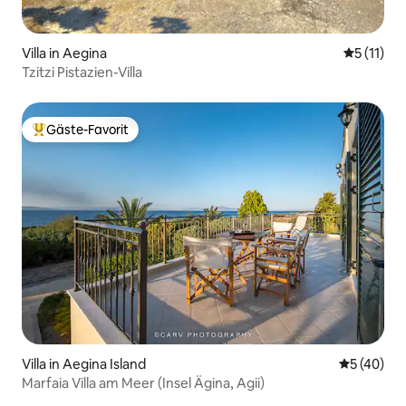
Villa in Aegina
Durchschn
5 (11)
Tzitzi Pistazien-Villa
Gäste-Favorit
Beliebter Gäste-Favorit.
Villa in Aegina Island
Durchschni
5 (40)
Marfaia Villa am Meer (Insel Ägina, Agii)