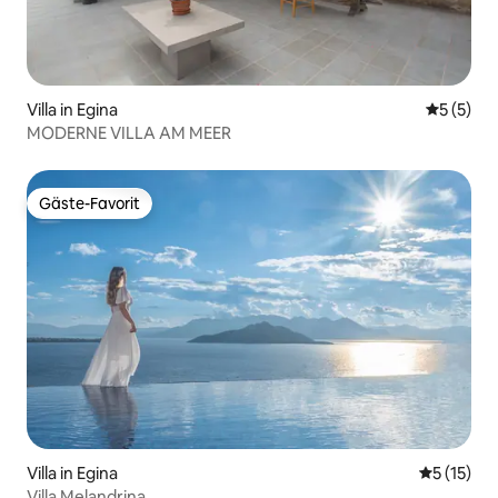
Villa in Egina
Durchsch
5 (5)
MODERNE VILLA AM MEER
Gäste-Favorit
Gäste-Favorit
Villa in Egina
Durchschn
5 (15)
Villa Melandrina