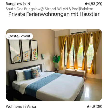
Bungalow in IN
Durchschnittl
4,83 (29)
South Goa Bungalow@ Strand-WLAN & Pool|Palolem
Private Ferienwohnungen mit Haustier
Agonda
Gäste-Favorit
Gäste-Favorit
Wohnung in Varca
Durchschnitt
4,9 (39)