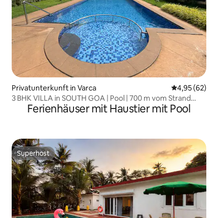
Privatunterkunft in Varca
Durchschnittl
4,95 (62)
3 BHK VILLA in SOUTH GOA | Pool | 700 m vom Strand
Ferienhäuser mit Haustier mit Pool
entfernt
Superhost
Superhost