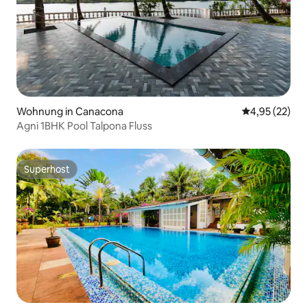
Wohnung in Canacona
Durchschnitt
4,95 (22)
Agni 1BHK Pool Talpona Fluss
Superhost
Superhost