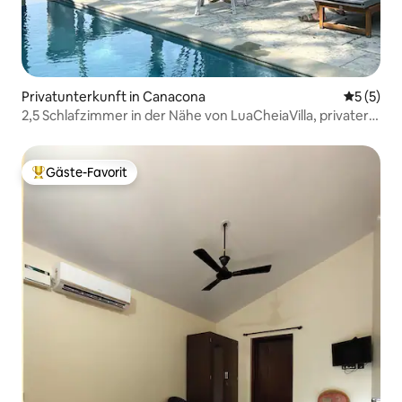
Privatunterkunft in Canacona
Durchsch
5 (5)
2,5 Schlafzimmer in der Nähe von LuaCheiaVilla, privater
Pool Canacona
Gäste-Favorit
Beliebter Gäste-Favorit.