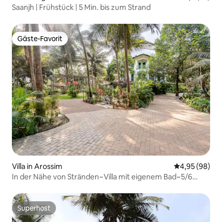
Saanjh | Frühstück | 5 Min. bis zum Strand
Gäste-Favorit
Gäste-Favorit
Villa in Arossim
Durchschnittl
4,95 (98)
In der Nähe von Stränden~Villa mit eigenem Bad~5/6
Schlafzimmer~South-Goa-Atmosphäre
Superhost
Superhost