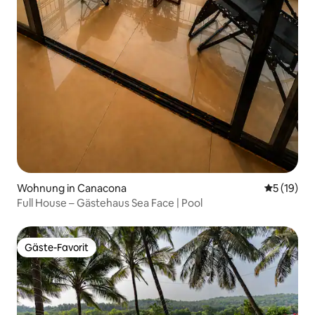
Wohnung in Canacona
Durchschn
5 (19)
Full House – Gästehaus Sea Face | Pool
Gäste-Favorit
Gäste-Favorit