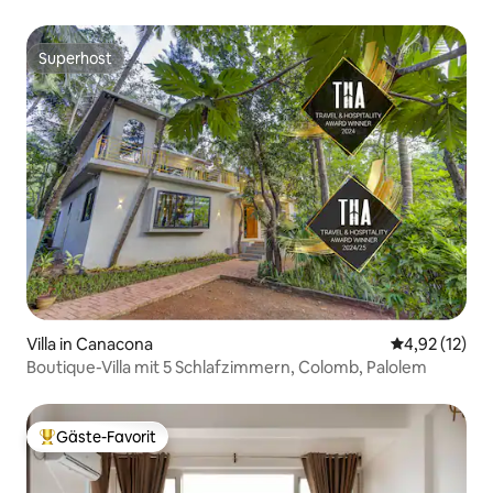
12 Gehminuten zum Strand
Superhost
Superhost
Villa in Canacona
Durchschnitt
4,92 (12)
Boutique-Villa mit 5 Schlafzimmern, Colomb, Palolem
Gäste-Favorit
Beliebter Gäste-Favorit.