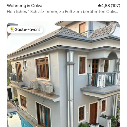
Wohnung in Colva
Durchschnittli
4,88 (107)
Herrliches 1 Schlafzimmer, zu Fuß zum berühmten Colva
Beach
Gäste-Favorit
Beliebter Gäste-Favorit.