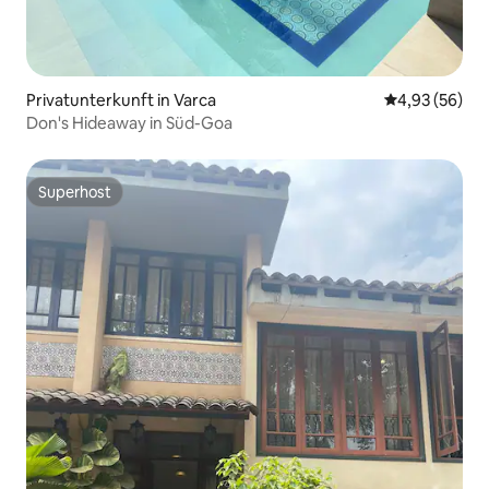
Privatunterkunft in Varca
Durchschnittl
4,93 (56)
Don's Hideaway in Süd-Goa
Superhost
Superhost