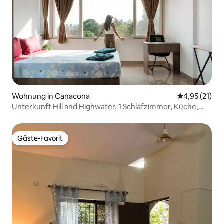
Wohnung in Canacona
Durchschnitt
4,95 (21)
Unterkunft Hill and Highwater, 1 Schlafzimmer, Küche,
Bad | 5 Minuten bis Palolem
Gäste-Favorit
Gäste-Favorit