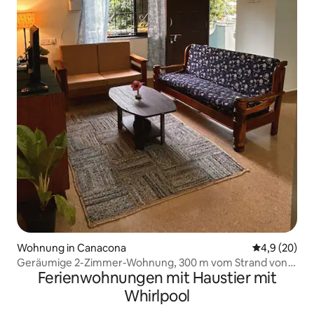
Wohnung in Canacona
Durchschnitt
4,9 (20)
Geräumige 2-Zimmer-Wohnung, 300 m vom Strand von
Ferienwohnungen mit Haustier mit
Palolem entfernt
Whirlpool