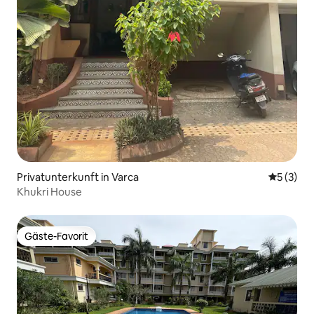
Privatunterkunft in Varca
Durchsch
5 (3)
Khukri House
Gäste-Favorit
Gäste-Favorit