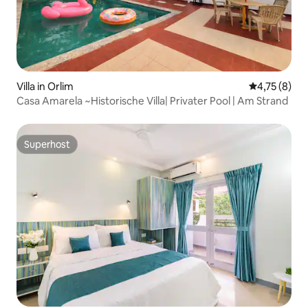
Villa in Orlim
Durchschnit
4,75 (8)
Casa Amarela ~Historische Villa| Privater Pool | Am Strand
Superhost
Superhost