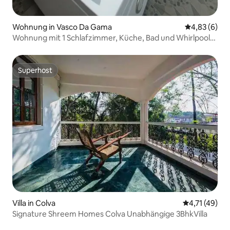
Wohnung in Vasco Da Gama
Durchschnitt
4,83 (6)
Wohnung mit 1 Schlafzimmer, Küche, Bad und Whirlpool
auf der Dachterrasse
Superhost
Superhost
Villa in Colva
Durchschnitt
4,71 (49)
Signature Shreem Homes Colva Unabhängige 3BhkVilla