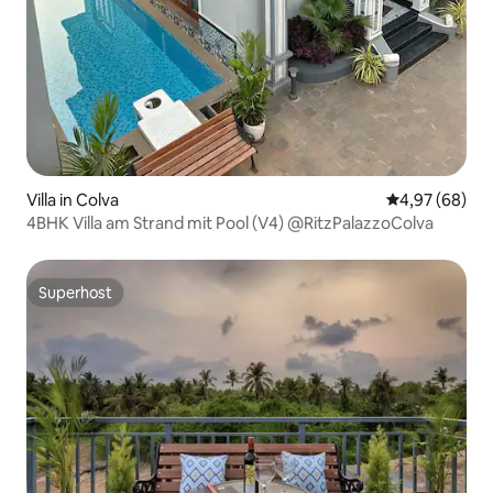
Villa in Colva
Durchschnittl
4,97 (68)
4BHK Villa am Strand mit Pool (V4) @RitzPalazzoColva
Superhost
Superhost