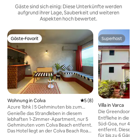
Gäste sind sich einig: Diese Unterkünfte werden
aufgrund ihrer Lage, Sauberkeit und weiteren
Aspekten hoch bewertet.
Gäste-Favorit
Superhost
Gäste-Favorit
Superhost
Wohnung in Colva
Durchschnittliche Bewertu
5 (8)
Villa in Varca
Azure 1bhk | 5 Gehminuten bis zum
Die Greendoor Vil
Strand | Pause Project
Genieße das Strandleben in diesem
(400 m)
Entfliehe in die 3B
lebhaften 1-Zimmer-Apartment, nur 5
Süd-Goa, nur 400
Gehminuten vom Colva Beach entfernt.
entfernt. Dieses l
Das Hotel liegt an der Colva Beach Road
für bis zu 6 Gäste
und ist perfekt gelegen, um das