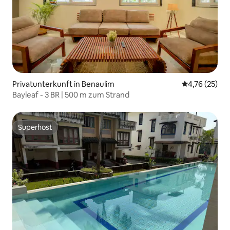
Privatunterkunft in Benaulim
Durchschnitt
4,76 (25)
Bayleaf - 3 BR | 500 m zum Strand
Superhost
Superhost