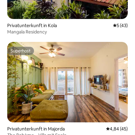
Privatunterkunft in Kola
Durchschn
5 (43)
Mangala Residency
Superhost
Superhost
Privatunterkunft in Majorda
Durchschnittl
4,84 (45)