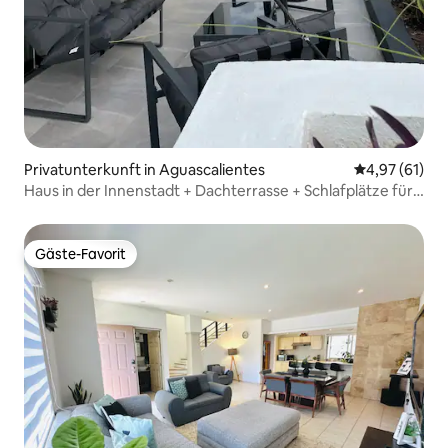
Privatunterkunft in Aguascalientes
Durchschnitt
4,97 (61)
Haus in der Innenstadt + Dachterrasse + Schlafplätze für
10 + Selbst-Check-in
Gäste-Favorit
Gäste-Favorit