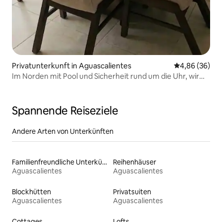
Privatunterkunft in Aguascalientes
Durchschnittl
4,86 (36)
Im Norden mit Pool und Sicherheit rund um die Uhr, wir
stellen Rechnungen aus
Spannende Reiseziele
Andere Arten von Unterkünften
Familienfreundliche Unterkünfte
Reihenhäuser
Aguascalientes
Aguascalientes
Blockhütten
Privatsuiten
Aguascalientes
Aguascalientes
Cottages
Lofts