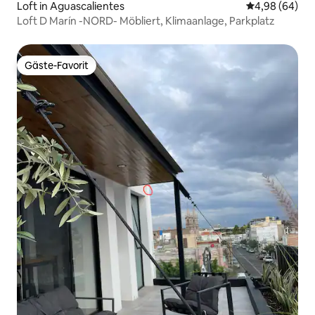
Loft in Aguascalientes
Durchschnittl
4,98 (64)
Loft D Marín -NORD- Möbliert, Klimaanlage, Parkplatz
Gäste-Favorit
Gäste-Favorit