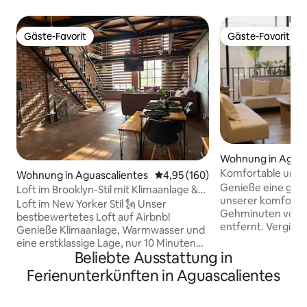
Gäste-Favorit
Gäste-Favorit
Gäste-Favorit
Gäste-Favorit
Wohnung in Aguas
Komfortable und 
Wohnung in Aguascalientes
Durchschnittliche Bewertung: 4
4,95 (160)
Parkplatz)
Genieße eine groß
Loft im Brooklyn-Stil mit Klimaanlage &
unserer komforta
Garage
Loft im New Yorker Stil 🗽 Unser
Gehminuten vom 
bestbewertetes Loft auf Airbnb!
entfernt. Vergiss den Verkehr mit
Genieße Klimaanlage, Warmwasser und
unserem überdac
eine erstklassige Lage, nur 10 Minuten
abgegrenzten Carport. Die
Beliebte Ausstattung in
von den wichtigsten Orten der Stadt
bietet absolute Er
entfernt. Parke dein Auto sicher in einer
Ferienunterkünften in Aguascalientes
Betten, 2 Schlafsof
privaten Garage. Entspanne dich auf der
ausgestatteten Ba
geräumigen Terrasse oder bewundere
6 Personen. Genießen Sie eine