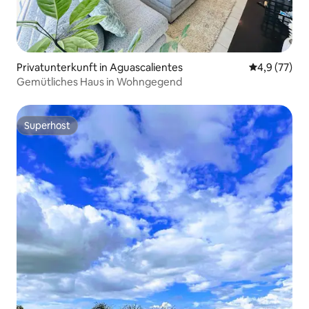
Privatunterkunft in Aguascalientes
Durchschnit
4,9 (77)
Gemütliches Haus in Wohngegend
Superhost
Superhost