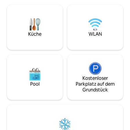
atemberaubende Sonnenuntergänge
ausgestattete Küc
durch große Fenster. Das Loft verfügt
TV und schnellen
über 2,5 Badezimmer, 2 Smart-TVs mit
Hauptstraßen. Wir bieten die perfekte
Prime Video und schnelles WLAN.
Balance: in der Nä
Geschäfte und Wäschereien sind nur
aber mit der Ruhe,
wenige Schritte entfernt. Erlebe einen
brauchen. Buchen S
einzigartigen Aufenthalt – anders als
Küche
WLAN
alles, was du bisher auf Airbnb
ausprobiert hast.
Kostenloser
Pool
Parkplatz auf dem
Grundstück