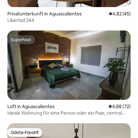
Privatunterkunft in Aguascalientes
Durchschnitt
4,82 (45)
Libertad 244
Superhost
Superhost
Loft in Aguascalientes
Durchschnittl
4,88 (72)
Ideale Wohnung für eine Person oder ein Paar, zentral
gelegen und komfortabel
Gäste-Favorit
Gäste-Favorit