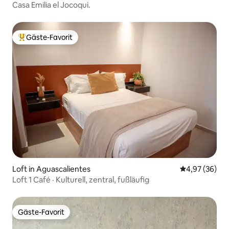
Casa Emilia el Jocoqui.
Gäste-Favorit
Beliebter Gäste-Favorit.
Loft in Aguascalientes
Durchschnittl
4,97 (36)
Loft 1 Café · Kulturell, zentral, fußläufig
Gäste-Favorit
Gäste-Favorit