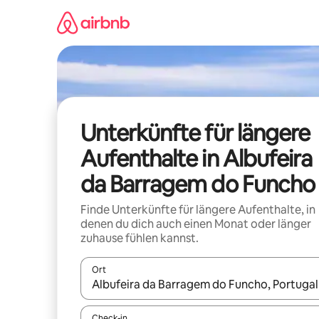
Zu
Inhalten
springen
Unterkünfte für längere
Aufenthalte in Albufeira
da Barragem do Funcho
Finde Unterkünfte für längere Aufenthalte, in
denen du dich auch einen Monat oder länger
zuhause fühlen kannst.
Ort
Wenn Ergebnisse verfügbar sind, navigiere mit d
Check-in