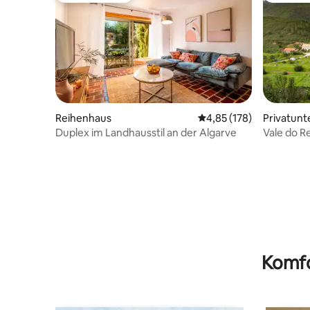
Reihenhaus
Durchschnittliche Bewe
4,85 (178)
Privatunt
Duplex im Landhausstil an der Algarve
Vale do Re
Komfo