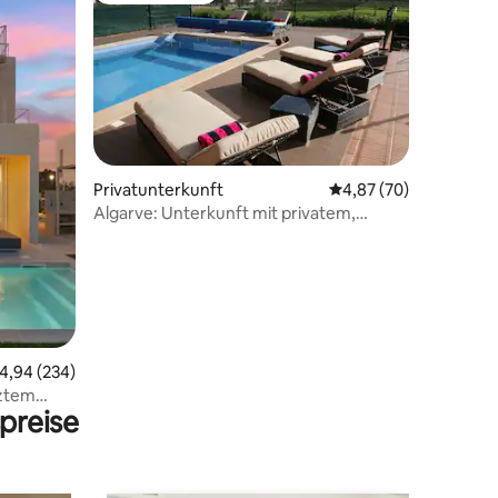
25 Bewertungen
Privatunterkunft
Durchschnittliche Be
4,87 (70)
Algarve: Unterkunft mit privatem,
beheiztem Pool
urchschnittliche Bewertung: 4,94 von 5, 234 Bewertungen
4,94 (234)
iztem
preise