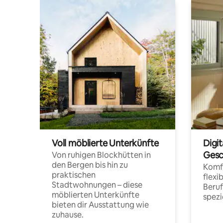
Voll möblierte Unterkünfte
Digi
Gesc
Von ruhigen Blockhütten in
den Bergen bis hin zu
Komfo
praktischen
flexi
Stadtwohnungen – diese
Beru
möblierten Unterkünfte
spezi
bieten dir Ausstattung wie
zuhause.