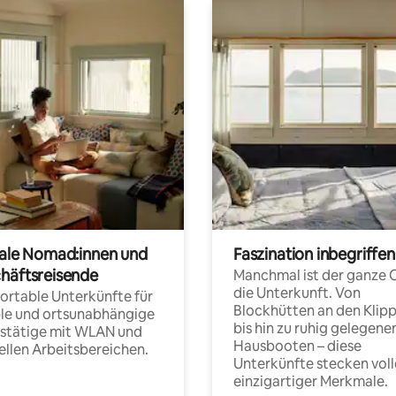
tale Nomad:innen und
Faszination inbegriffen
häftsreisende
Manchmal ist der ganze 
die Unterkunft. Von
rtable Unterkünfte für
Blockhütten an den Klip
ble und ortsunabhängige
bis hin zu ruhig gelegene
fstätige mit WLAN und
Hausbooten – diese
ellen Arbeitsbereichen.
Unterkünfte stecken voll
einzigartiger Merkmale.