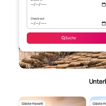
Check-out
Suche
Unterk
Gäste-Favorit
Gäste-Fa
Gäste-Favorit
Gäste-Fa