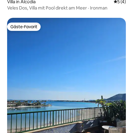
Villa in Alcúdia
Durchsch
5 (4)
Veles Dos, Villa mit Pool direkt am Meer · Ironman
Gäste-Favorit
Gäste-Favorit