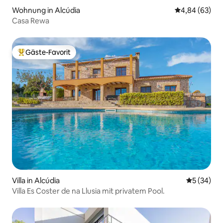
Wohnung in Alcúdia
Durchschnittl
4,84 (63)
Casa Rewa
Gäste-Favorit
Beliebter Gäste-Favorit.
Villa in Alcúdia
Durchschni
5 (34)
Villa Es Coster de na Llusia mit privatem Pool.