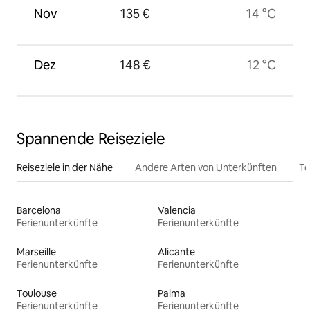
Nov
135 €
14 °C
Dez
148 €
12 °C
Spannende Reiseziele
Reiseziele in der Nähe
Andere Arten von Unterkünften
To
Barcelona
Valencia
Ferienunterkünfte
Ferienunterkünfte
Marseille
Alicante
Ferienunterkünfte
Ferienunterkünfte
Toulouse
Palma
Ferienunterkünfte
Ferienunterkünfte