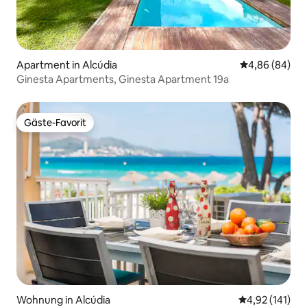
Apartment in Alcúdia
Durchschnittl
4,86 (84)
Ginesta Apartments, Ginesta Apartment 19a
Gäste-Favorit
Gäste-Favorit
Wohnung in Alcúdia
Durchschnittl
4,92 (141)