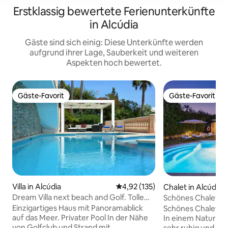
Erstklassig bewertete Ferienunterkünfte
in Alcúdia
Gäste sind sich einig: Diese Unterkünfte werden
aufgrund ihrer Lage, Sauberkeit und weiteren
Aspekten hoch bewertet.
Gäste-Favorit
Gäste-Favorit
Gäste-Favorit
Gäste-Favorit
Villa in Alcúdia
Durchschnittliche Bewertung: 4
4,92 (135)
Chalet in Alcúdia
Dream Villa next beach and Golf. Tolle
Schönes Chalet mi
Aussicht
Klimaanlage und
Einzigartiges Haus mit Panoramablick
Schönes Chalet in
auf das Meer. Privater Pool In der Nähe
In einem Natursch
von Golfclub und Strand mit
sehr ruhig und gan