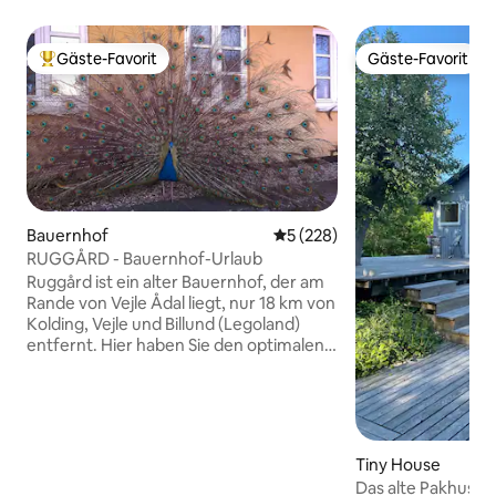
Gäste-Favorit
Gäste-Favorit
Beliebter Gäste-Favorit.
Gäste-Favorit
Bauernhof
Durchschnittliche Bewertung
5 (228)
RUGGÅRD - Bauernhof-Urlaub
Ruggård ist ein alter Bauernhof, der am
Rande von Vejle Ådal liegt, nur 18 km von
Kolding, Vejle und Billund (Legoland)
entfernt. Hier haben Sie den optimalen
Ausgangspunkt für Ausflüge in die
schönste dänische Natur. Die Gegend
bietet Wanderwege, Rad- und Reitwege.
Hier gibt es viele Ausflugsmöglichkeiten,
aber nehmen Sie sich auch Zeit für einen
Tiny House
Aufenthalt auf dem Hof. Kinder LIEBEN
Das alte Pakhus
es, hier zu sein. Hier wird das Leben im