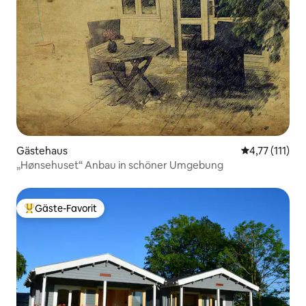
Gästehaus
Durchschnittl
4,77 (111)
„Hønsehuset“ Anbau in schöner Umgebung
Gäste-Favorit
Beliebter Gäste-Favorit.