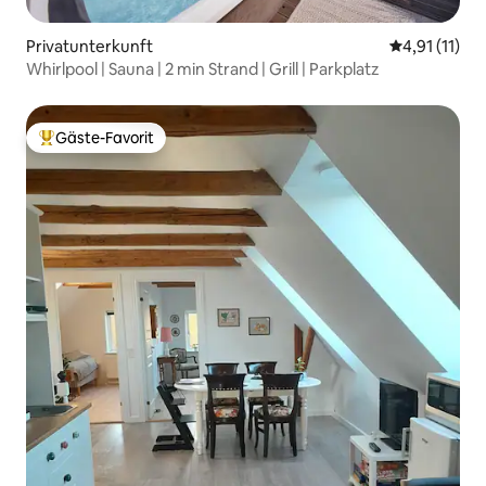
Privatunterkunft
Durchschnitt
4,91 (11)
Whirlpool | Sauna | 2 min Strand | Grill | Parkplatz
Gäste-Favorit
Beliebter Gäste-Favorit.