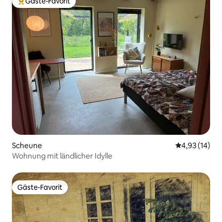
Gäste-Favorit
Beliebter Gäste-Favorit.
Scheune
Durchschnitt
4,93 (14)
Wohnung mit ländlicher Idylle
Gäste-Favorit
Gäste-Favorit