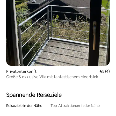
Privatunterkunft
Durchsch
5 (4)
Große & exklusive Villa mit fantastischem Meerblick
Spannende Reiseziele
Reiseziele in der Nähe
Top-Attraktionen in der Nähe