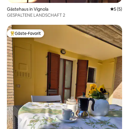
Gästehaus in Vignola
Durchsch
5 (5)
GESPALTENE LANDSCHAFT 2
Gäste-Favorit
Beliebter Gäste-Favorit.