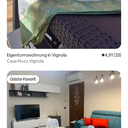
Eigentumswohnung in Vignola
Durchschnitt
4,91 (33)
Casa Muzz Vignola
Gäste-Favorit
Gäste-Favorit