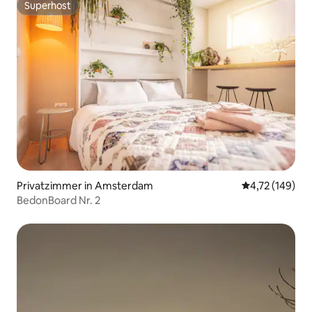
Superhost
Superhost
Privatzimmer in Amsterdam
Durchschnittl
4,72 (149)
BedonBoard Nr. 2