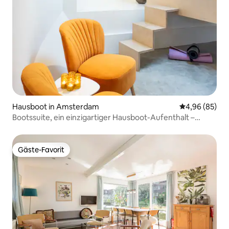
Hausboot in Amsterdam
Durchschnittl
4,96 (85)
Bootssuite, ein einzigartiger Hausboot-Aufenthalt –
Amsterdam BB
Gäste-Favorit
Gäste-Favorit