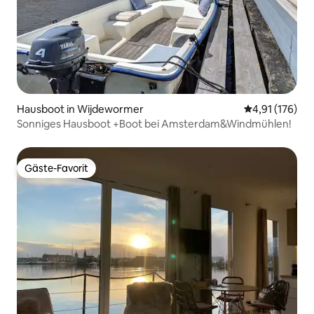
Hausboot in Wijdewormer
Durchschnittl
4,91 (176)
Sonniges Hausboot +Boot bei Amsterdam&Windmühlen!
Gäste-Favorit
Gäste-Favorit