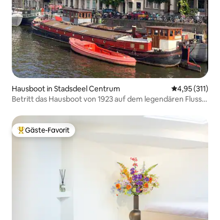
Hausboot in Stadsdeel Centrum
Durchschnittl
4,95 (311)
Betritt das Hausboot von 1923 auf dem legendären Fluss
Amstel
Gäste-Favorit
Beliebter Gäste-Favorit.