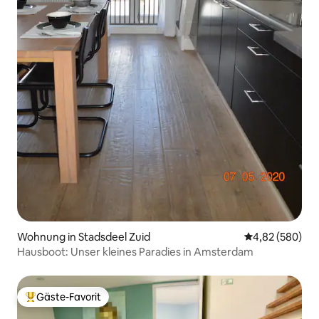
Wohnung in Stadsdeel Zuid
Durchschnittli
4,82 (580)
Hausboot: Unser kleines Paradies in Amsterdam
Gäste-Favorit
Beliebter Gäste-Favorit.