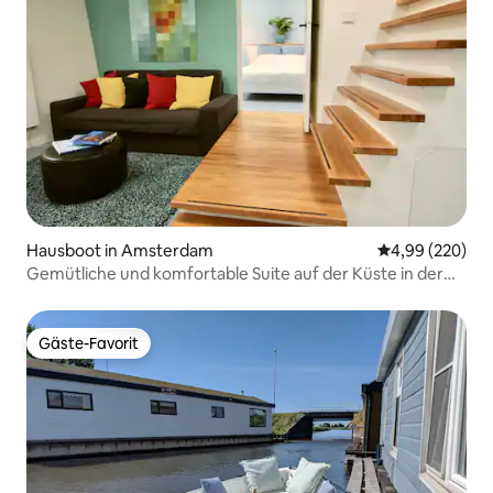
Hausboot in Amsterdam
Durchschnittli
4,99 (220)
Gemütliche und komfortable Suite auf der Küste in der
Nähe des Zentrums
Gäste-Favorit
Gäste-Favorit