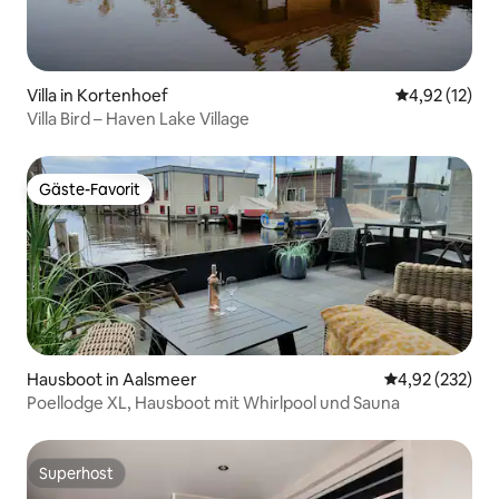
Villa in Kortenhoef
Durchschnitt
4,92 (12)
Villa Bird – Haven Lake Village
Gäste-Favorit
Gäste-Favorit
Hausboot in Aalsmeer
Durchschnittli
4,92 (232)
Poellodge XL, Hausboot mit Whirlpool und Sauna
Superhost
Superhost