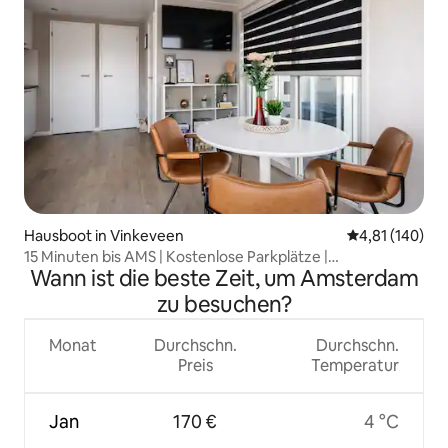
Hausboot in Vinkeveen
Durchschnittl
4,81 (140)
15 Minuten bis AMS | Kostenlose Parkplätze |
Wann ist die beste Zeit, um Amsterdam
Bushaltestelle 400 m
zu besuchen?
Monat
Durchschn.
Durchschn.
Preis
Temperatur
Jan
170 €
4 °C