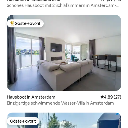
Schönes Hausboot mit 2 Schlafzimmern in Amsterdam-
Pijp
Gäste-Favorit
Beliebter Gäste-Favorit.
Hausboot in Amsterdam
Durchschnittl
4,89 (27)
Einzigartige schwimmende Wasser-Villa in Amsterdam
Gäste-Favorit
Gäste-Favorit