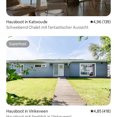
Hausboot in Katwoude
Durchschnittli
4,96 (139)
Schwebend Chalet mit fantastischer Aussicht
Superhost
Superhost
Hausboot in Vinkeveen
Durchschnittl
4,85 (418)
Hausboot mit Seeblick in Vinkeveen!