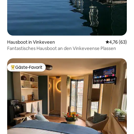
Hausboot in Vinkeveen
Durchschnitt
4,76 (63)
Fantastisches Hausboot an den Vinkeveense Plassen
Gäste-Favorit
Beliebter Gäste-Favorit.