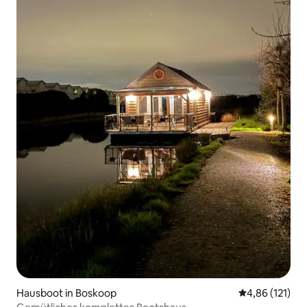
Hausboot in Boskoop
Durchschnittl
4,86 (121)