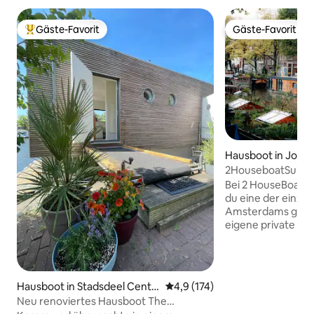
Gäste-Favorit
Gäste-Favorit
Beliebter Gäste-Favorit.
Gäste-Favorit
Hausboot in Jord
2HouseboatSuites 
Entdeckungszent
Bei 2 HouseBoat 
schwimmende Unt
du eine der einzi
Amsterdams gefu
eigene private Su
gebauten Hausboot
ikonischen Prinse
Jordaan schwimmt. Jede Suite ver
über einen eigene
Hausboot in Stadsdeel Centr
Durchschnittliche Bewertung: 
4,9 (174)
ein eigenes Badez
um
Neu renoviertes Hausboot The
für einen ruhigen