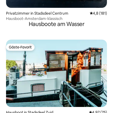
Privatzimmer in Stadsdeel Centrum
Durchschnitt
4,8 (181)
Hausboot-Amsterdam-klassisch
Hausboote am Wasser
Gäste-Favorit
Gäste-Favorit
Hausboot in Stadsdeel Zuid
Durchschnitt
4,97 (75)