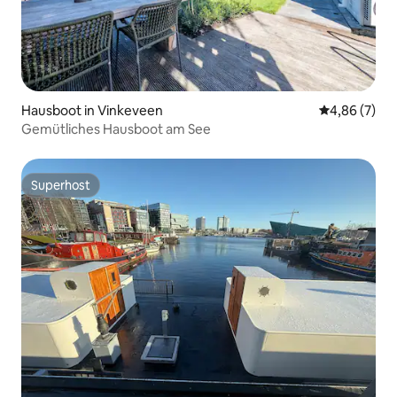
Hausboot in Vinkeveen
Durchschnitt
4,86 (7)
Gemütliches Hausboot am See
Superhost
Superhost