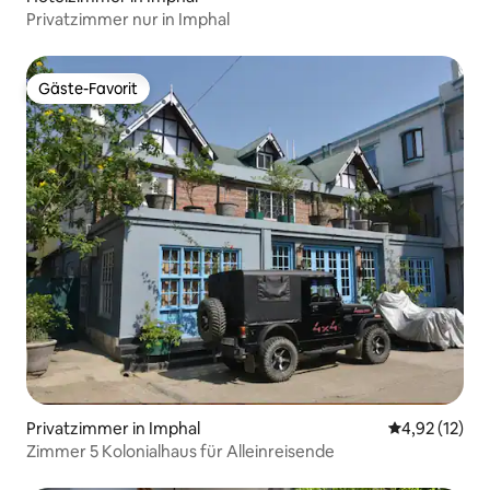
Privatzimmer nur in Imphal
Gäste-Favorit
Gäste-Favorit
Privatzimmer in Imphal
Durchschnitt
4,92 (12)
Zimmer 5 Kolonialhaus für Alleinreisende