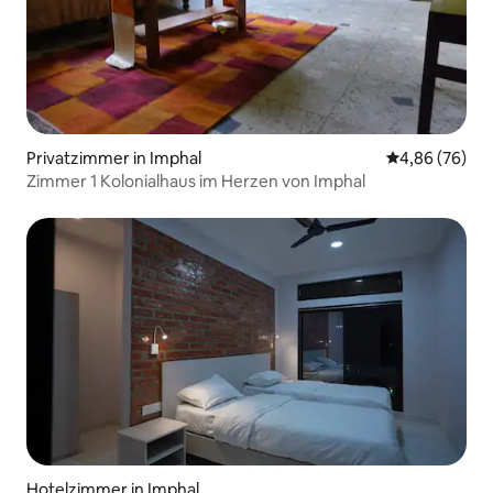
Privatzimmer in Imphal
Durchschnittl
4,86 (76)
Zimmer 1 Kolonialhaus im Herzen von Imphal
Hotelzimmer in Imphal