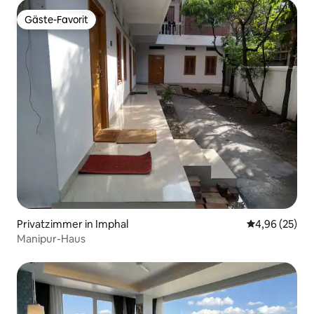
Gäste-Favorit
Gäste-Favorit
Privatzimmer in Imphal
Durchschnittl
4,96 (25)
Manipur-Haus