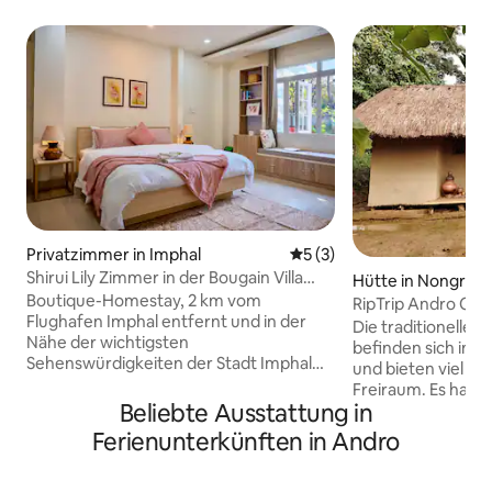
Privatzimmer in Imphal
Durchschnittliche Bewertu
5 (3)
Shirui Lily Zimmer in der Bougain Villa
Hütte in Nongren
Imphal.
Boutique-Homestay, 2 km vom
RipTrip Andro Co
Flughafen Imphal entfernt und in der
Erdhütte 1
Die traditionelle
Nähe der wichtigsten
befinden sich in 
Sehenswürdigkeiten der Stadt Imphal
und bieten viel Li
Dieses Zimmer ist eines der drei Zimmer
Freiraum. Es hande
in dieser Privatunterkunft und ist von
Beliebte Ausstattung in
Hütten mit einem
der legendären Shirui-Lilie inspiriert und
und einem großen
Ferienunterkünften in Andro
spiegelt die Eleganz der Manipuri-Kultur
Diese Hütte ist ei
wider. Dazu gehört ein
Kamin auf der eine
Anbau/begehbarer Kleiderschrank. Wir