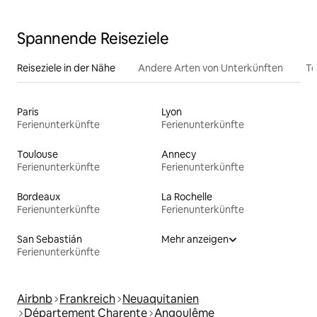
Spannende Reiseziele
Reiseziele in der Nähe
Andere Arten von Unterkünften
To
Paris
Lyon
Ferienunterkünfte
Ferienunterkünfte
Toulouse
Annecy
Ferienunterkünfte
Ferienunterkünfte
Bordeaux
La Rochelle
Ferienunterkünfte
Ferienunterkünfte
San Sebastián
Mehr anzeigen
Ferienunterkünfte
Airbnb
Frankreich
Neuaquitanien
Département Charente
Angoulême