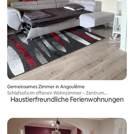
Gemeinsames Zimmer in Angoulême
Schlafsofa im offenen Wohnzimmer – Zentrum
Haustierfreundliche Ferienwohnungen
10 Minuten mit dem Bus entfernt