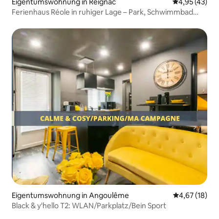
Eigentumswohnung in Reignac
Durchschnitt
4,95 (43)
Ferienhaus Réole in ruhiger Lage – Park, Schwimmbad
und Parkplatz
Eigentumswohnung in Angoulême
Durchschnitt
4,67 (18)
Black & y'hello T2: WLAN/Parkplatz/Bein Sport