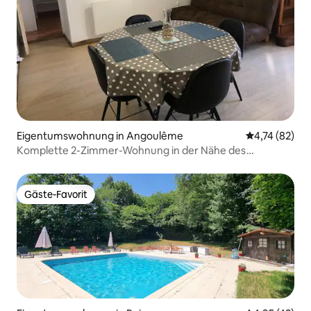
Eigentumswohnung in Angoulême
Durchschnitt
4,74 (82)
Komplette 2-Zimmer-Wohnung in der Nähe des
Zentrums und BD
Gäste-Favorit
Gäste-Favorit