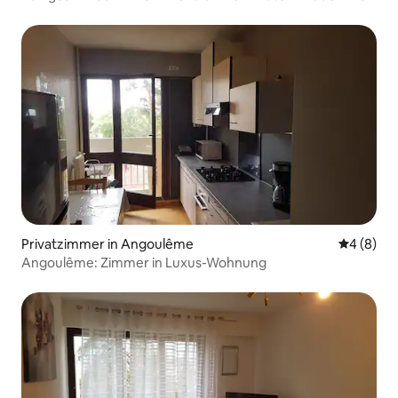
entfernt
Privatzimmer in Angoulême
Durchschn
4 (8)
Angoulême: Zimmer in Luxus-Wohnung