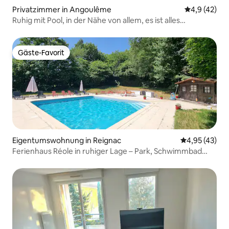
Privatzimmer in Angoulême
Durchschnit
4,9 (42)
Ruhig mit Pool, in der Nähe von allem, es ist alles
vorhanden
Gäste-Favorit
Gäste-Favorit
Eigentumswohnung in Reignac
Durchschnitt
4,95 (43)
Ferienhaus Réole in ruhiger Lage – Park, Schwimmbad
und Parkplatz