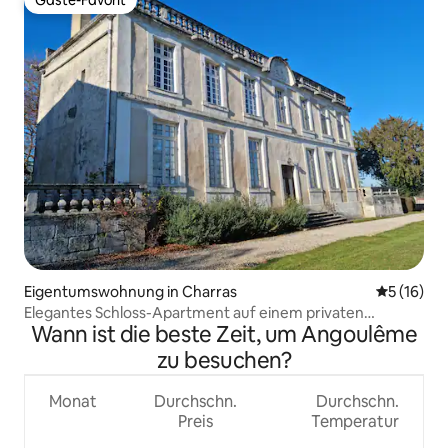
Gäste-Favorit
Gäste-Favorit
Eigentumswohnung in Charras
Durchschn
5 (16)
Elegantes Schloss-Apartment auf einem privaten
Wann ist die beste Zeit, um Angoulême
Anwesen
zu besuchen?
Monat
Durchschn.
Durchschn.
Preis
Temperatur