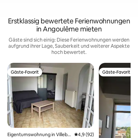
Erstklassig bewertete Ferienwohnungen
in Angoulême mieten
Gäste sind sich einig: Diese Ferienwohnungen werden
aufgrund ihrer Lage, Sauberkeit und weiterer Aspekte
hoch bewertet.
Gäste-Favorit
Gäste-Favorit
Gäste-Favorit
Gäste-Favorit
Eigentumswohnung in Villeboi
Durchschnittliche Bewertung:
4,9 (92)