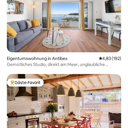
Eigentumswohnung in Antibes
Durchschnittl
4,83 (192)
Gemütliches Studio, direkt am Meer, unglaubliche
Aussicht
Gäste-Favorit
Beliebter Gäste-Favorit.