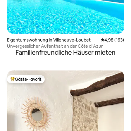
Eigentumswohnung in Villeneuve-Loubet
Durchschnittli
4,98 (163)
Unvergesslicher Aufenthalt an der Côte d 'Azur
Familienfreundliche Häuser mieten
Gäste-Favorit
Beliebter Gäste-Favorit.