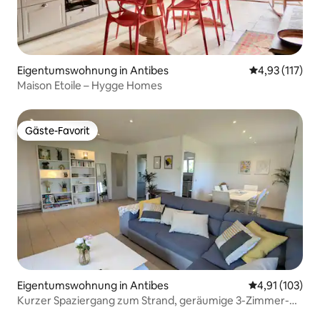
Eigentumswohnung in Antibes
Durchschnittl
4,93 (117)
Maison Etoile – Hygge Homes
Gäste-Favorit
Gäste-Favorit
Eigentumswohnung in Antibes
Durchschnittl
4,91 (103)
Kurzer Spaziergang zum Strand, geräumige 3-Zimmer-
Wohnung, Klimaanlage