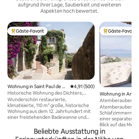
aufgrund ihrer Lage, Sauberkeit und weiteren
Aspekten hoch bewertet.
Gäste-Favorit
Gäste-Favorit
Beliebter Gäste-Favorit.
Beliebter Gäste-F
Wohnung in Saint Paul de Ve
Durchschnittliche Bewertung: 4
4,91 (500)
nce
Historische Wohnung des Dichters;
Wohnung in Antib
Heimat von Jacques Prevert
Wunderschön restaurierte,
Atemberaubende 
klimatisierte, 110 m² große, historische
4 Personen,
Atemberaubende U
Wohnung aus dem 12. Jahrhundert mit
Klimaanlage/Balk
Schlafzimmern un
einer freistehenden Badewanne und
einer separaten To
einer mit Jasmin bewachsenen Terrasse
Blick auf das Meer
mit Blick auf das Meer und die Berge im
Beliebte Ausstattung in
Berge. Mit allen 
Herzen eines mittelalterlichen Dorfes. In
Annehmlichkeiten