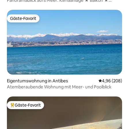
Panoramablick aufs Meer: Klimaanlage ★ Balkon ★
Strände
Gäste-Favorit
Gäste-Favorit
Eigentumswohnung in Antibes
Durchschnittli
4,96 (208)
Atemberaubende Wohnung mit Meer- und Poolblick
Gäste-Favorit
Beliebter Gäste-Favorit.