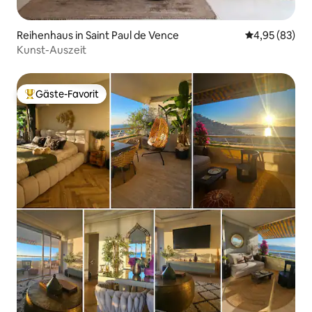
Reihenhaus in Saint Paul de Vence
Durchschnittl
4,95 (83)
Kunst-Auszeit
Gäste-Favorit
Beliebter Gäste-Favorit.