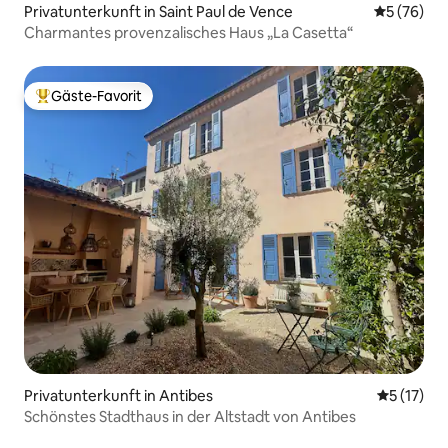
Privatunterkunft in Saint Paul de Vence
Durchschni
5 (76)
Charmantes provenzalisches Haus „La Casetta“
Gäste-Favorit
Beliebter Gäste-Favorit.
Privatunterkunft in Antibes
Durchschn
5 (17)
Schönstes Stadthaus in der Altstadt von Antibes