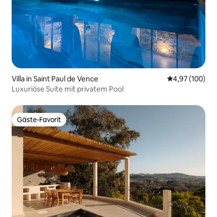
Villa in Saint Paul de Vence
Durchschnittli
4,97 (100)
Luxuriöse Suite mit privatem Pool
Gäste-Favorit
Gäste-Favorit