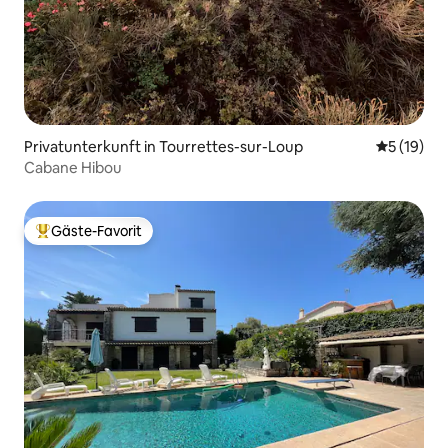
Privatunterkunft in Tourrettes-sur-Loup
Durchschn
5 (19)
Cabane Hibou
Gäste-Favorit
Beliebter Gäste-Favorit.