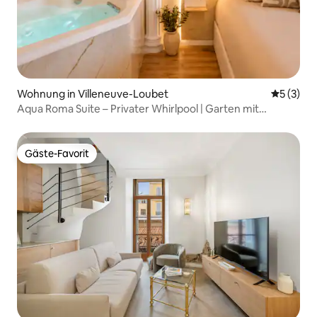
Wohnung in Villeneuve-Loubet
Durchsch
5 (3)
Aqua Roma Suite – Privater Whirlpool | Garten mit
Meerblick
Gäste-Favorit
Gäste-Favorit