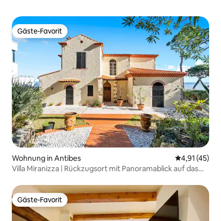
Gäste-Favorit
Gäste-Favorit
Wohnung in Antibes
Durchschnitt
4,91 (45)
Villa Miranizza | Rückzugsort mit Panoramablick auf das
Meer
Gäste-Favorit
Gäste-Favorit