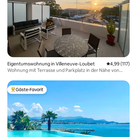
Eigentumswohnung in Villeneuve-Loubet
Durchschnittl
4,99 (117)
Wohnung mit Terrasse und Parkplatz in der Nähe von
Nizza/Cannes
Gäste-Favorit
Beliebter Gäste-Favorit.