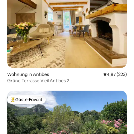
Wohnung in Antibes
Durchschnittli
4,87 (223)
Grüne Terrasse Vieil Antibes 2
Schlafzimmer+Terrasse+Parkplatz
Gäste-Favorit
Beliebter Gäste-Favorit.