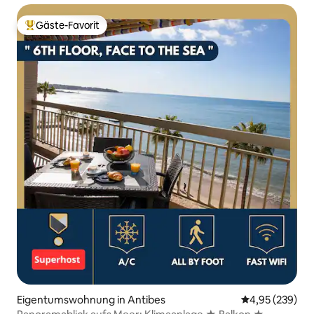
Gäste-Favorit
Beliebter Gäste-Favorit.
Eigentumswohnung in Antibes
Durchschnittli
4,95 (239)