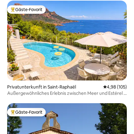
Gäste-Favorit
Beliebter Gäste-Favorit.
Privatunterkunft in Saint-Raphaël
Durchschnittli
4,98 (105)
Außergewöhnliches Erlebnis zwischen Meer und Estérel #
Schwimmbad
Gäste-Favorit
Beliebter Gäste-Favorit.