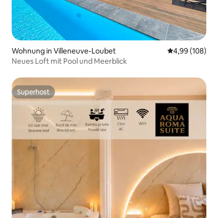
Wohnung in Villeneuve-Loubet
Durchschnittli
4,99 (108)
Neues Loft mit Pool und Meerblick
Superhost
Superhost