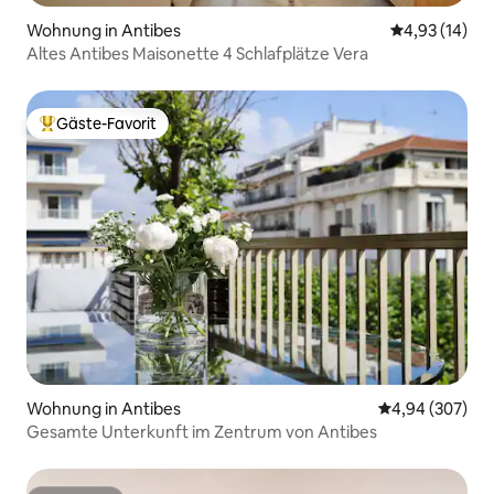
Wohnung in Antibes
Durchschnitt
4,93 (14)
Altes Antibes Maisonette 4 Schlafplätze Vera
Gäste-Favorit
Beliebter Gäste-Favorit.
Wohnung in Antibes
Durchschnittli
4,94 (307)
Gesamte Unterkunft im Zentrum von Antibes