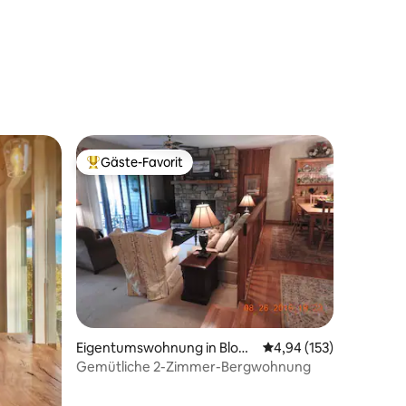
25 Bewertungen
Gäste-Favorit
Beliebter Gäste-Favorit.
59 Bewertungen
Eigentumswohnung in Blowi
Durchschnittliche Bew
4,94 (153)
ng Rock
Gemütliche 2-Zimmer-Bergwohnung