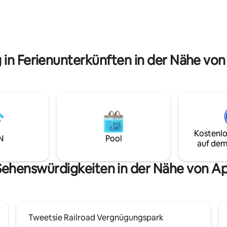
öglichkeiten mit der nur 4
tfernten Hauptstraße leicht zu
. Eine einfache 6-Meilen-Fahrt
ch ins Zentrum der Stadt Boone,
g Rock ist leicht erreichbar, 3
tfernt.
 in Ferienunterkünften in der Nähe von
Kostenlo
N
Pool
auf dem
Sehenswürdigkeiten in der Nähe von Ap
Tweetsie Railroad Vergnügungspark