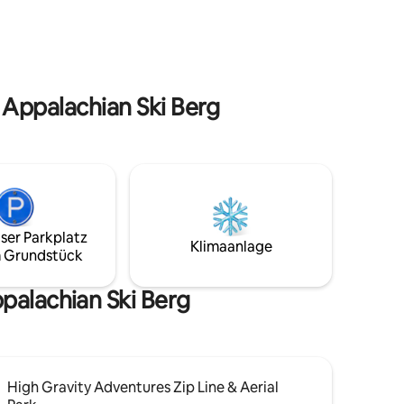
Warmwasserbecken bei Temperaturen
über dem Gefrierpunkt. Freizeitzentrum
in der Nähe. Feuerstelle, kostenloses
Brennholz, Picknickplatz, Brennholz,
Wasser, WLAN und Strom. Zusätzliches
Brennholz und hausgemachte
 Appalachian Ski Berg
Zimtschnecken sind erhältlich.
ser Parkplatz
Klimaanlage
 Grundstück
palachian Ski Berg
High Gravity Adventures Zip Line & Aerial