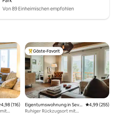
Park
Von 89 Einheimischen empfohlen
Gäste-Favorit
Beliebter Gäste-Favorit.
urchschnittliche Bewertung: 4,98 von 5, 116 Bewertungen
4,98 (116)
Eigentumswohnung in Seve
Durchschnittliche Bew
4,99 (255)
n Devils
 mit
Ruhiger Rückzugsort mit
 Street
atemberaubendem Blick auf den
Grandfather Mountain