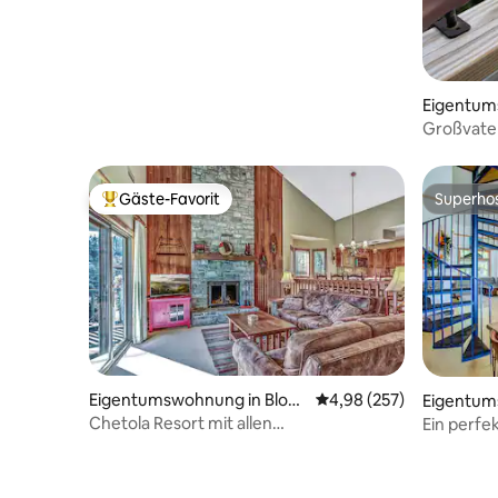
Eigentum
evils
Großvate
Gäste-Favorit
Superho
Beliebter Gäste-Favorit.
Superho
Eigentumswohnung in Blowi
Durchschnittliche Bewe
4,98 (257)
Eigentum
ng Rock
e
Chetola Resort mit allen
Ein perfe
Annehmlichkeiten, Pool, See, Whirlpool
und Verb