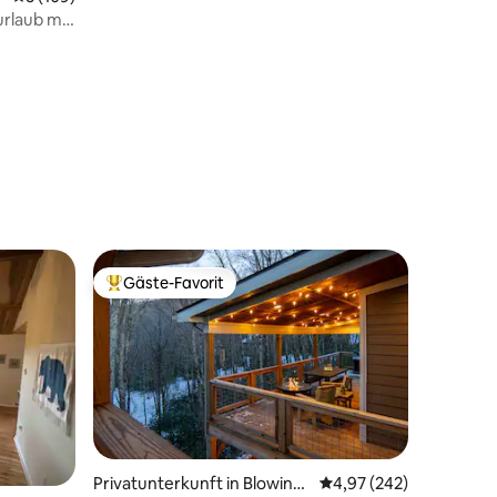
rlaub mit
 der Nähe
Gäste-Favorit
Beliebter Gäste-Favorit.
67 Bewertungen
Privatunterkunft in Blowing
Durchschnittliche Bew
4,97 (242)