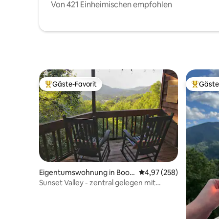
Von 421 Einheimischen empfohlen
Gäste-Favorit
Gäste
Beliebter Gäste-Favorit.
Beliebte
Eigentumswohnung in Boon
Durchschnittliche Bewe
4,97 (258)
e
Sunset Valley - zentral gelegen mit
Ausblick auf die Berge