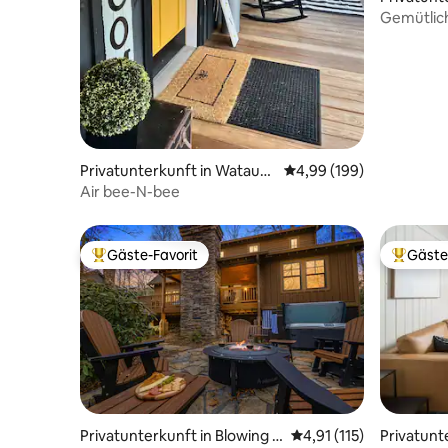
Gemütlic
Hochland
Privatunterkunft in Wataug
Durchschnittliche Bewe
4,99 (199)
a County
Air bee-N-bee
Gäste-Favorit
Gäste
Beliebter Gäste-Favorit.
Beliebte
Privatunterkunft in Blowing R
Durchschnittliche Bew
4,91 (115)
Privatunt