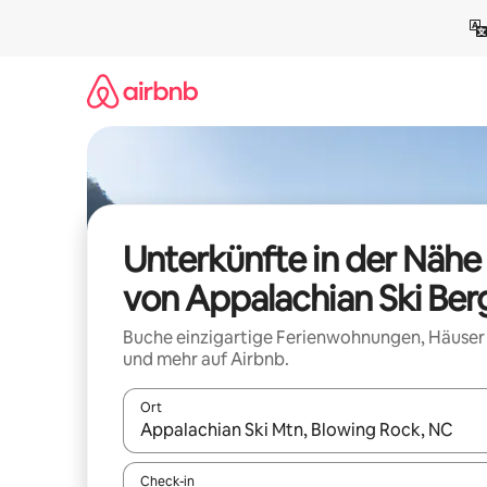
Zu
Inhalten
springen
Unterkünfte in der Nähe
von Appalachian Ski Ber
Buche einzigartige Ferienwohnungen, Häuser
und mehr auf Airbnb.
Ort
Wenn Ergebnisse verfügbar sind, navigiere mit d
Check-in