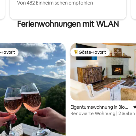
Von 482 Einheimischen empfohlen
Ferienwohnungen mit WLAN
-Favorit
Gäste-Favorit
r Gäste-Favorit.
Beliebter Gäste-Favorit.
rtung: 4,97 von 5, 258 Bewertungen
Eigentumswohnung in Blowi
D
ng Rock
Renovierte Wohnung | 2 Suiten
Kingsize-Betten | Geh zur Main