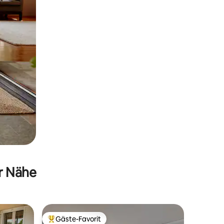
er Nähe
Gäste-Favorit
Beliebter Gäste-Favorit.