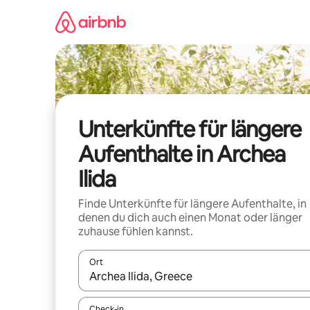
Zu
Inhalten
springen
Unterkünfte für längere
Aufenthalte in Archea
Ilida
Finde Unterkünfte für längere Aufenthalte, in
denen du dich auch einen Monat oder länger
zuhause fühlen kannst.
Ort
Wenn Ergebnisse verfügbar sind, navigiere mit d
Check-in