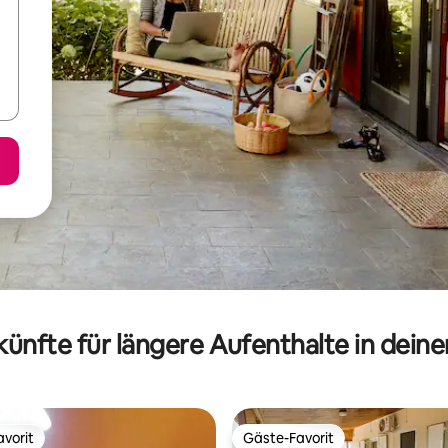
ünfte für längere Aufenthalte in dein
vorit
Gäste-Favorit
vorit
Gäste-Favorit