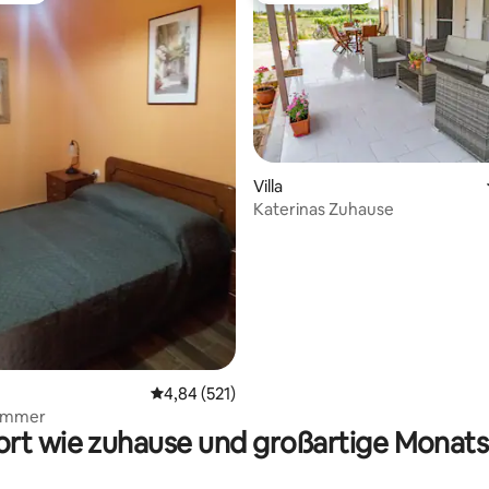
ertung: 4,95 von 5, 101 Bewertungen
Villa
Katerinas Zuhause
Durchschnittliche Bewertung: 4,84 von 5, 5
4,84 (521)
Zimmer
rt wie zuhause und großartige Monats