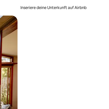
Inseriere deine Unterkunft auf Airbnb
h Berühren oder Wischgesten.