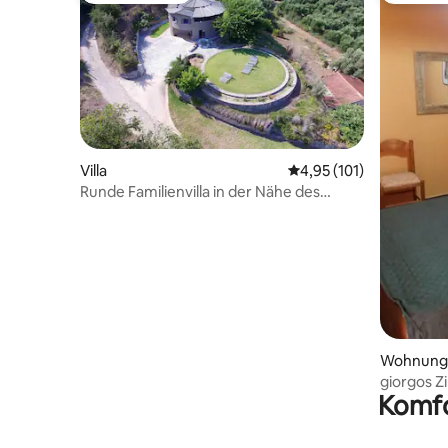
Villa
Durchschnittliche Bew
4,95 (101)
Runde Familienvilla in der Nähe des
antiken Olympia und des Meeres
Wohnung
giorgos 
Komfo