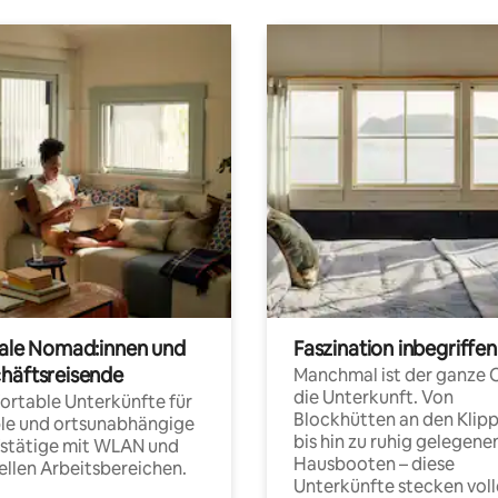
tale Nomad:innen und
Faszination inbegriffen
häftsreisende
Manchmal ist der ganze 
die Unterkunft. Von
rtable Unterkünfte für
Blockhütten an den Klip
ble und ortsunabhängige
bis hin zu ruhig gelegene
fstätige mit WLAN und
Hausbooten – diese
ellen Arbeitsbereichen.
Unterkünfte stecken voll