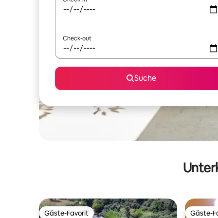
Check-out
Suche
Unterk
Gäste-Favorit
Gäste-Fa
Gäste-Favorit
Gäste-Fa