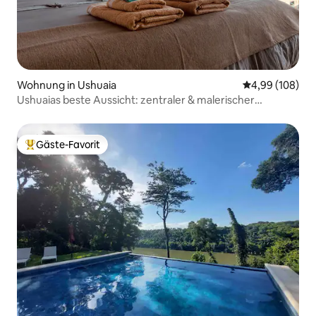
Wohnung in Ushuaia
Durchschnittli
4,99 (108)
Ushuaias beste Aussicht: zentraler & malerischer
Aufenthalt
Gäste-Favorit
Beliebter Gäste-Favorit.