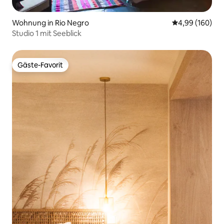
Wohnung in Ri­o Negro
Durchschnittli
4,99 (160)
Studio 1 mit Seeblick
Gäste-Favorit
Gäste-Favorit