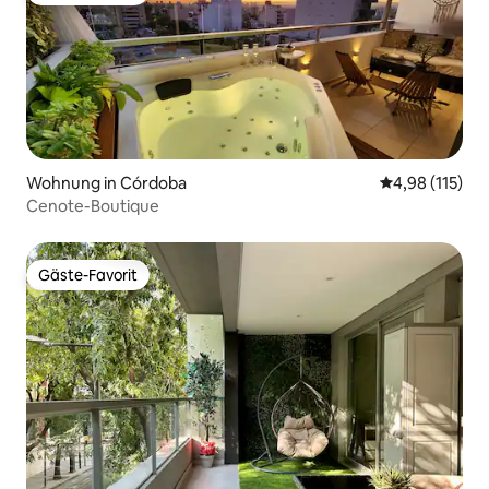
Wohnung in Córdoba
Durchschnittl
4,98 (115)
Cenote-Boutique
Gäste-Favorit
Gäste-Favorit