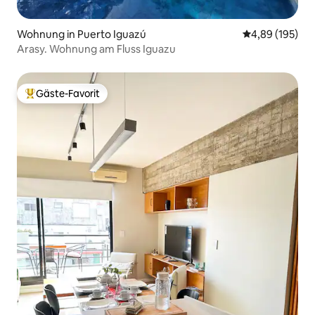
Wohnung in Puerto Iguazú
Durchschnittli
4,89 (195)
Arasy. Wohnung am Fluss Iguazu
Gäste-Favorit
Beliebter Gäste-Favorit.