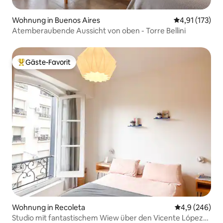
Wohnung in Buenos Aires
Durchschnittl
4,91 (173)
Atemberaubende Aussicht von oben - Torre Bellini
Gäste-Favorit
Beliebter Gäste-Favorit.
Wohnung in Recoleta
Durchschnittl
4,9 (246)
Studio mit fantastischem Wiew über den Vicente López