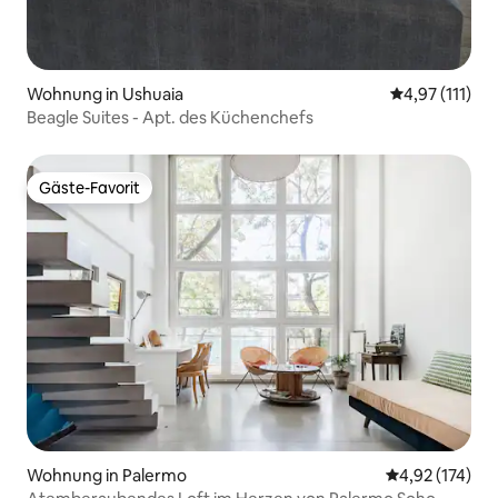
Wohnung in Ushuaia
Durchschnittl
4,97 (111)
Beagle Suites - Apt. des Küchenchefs
Gäste-Favorit
Gäste-Favorit
Wohnung in Palermo
Durchschnittl
4,92 (174)