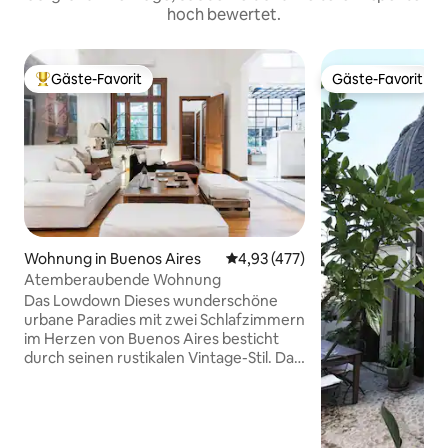
hoch bewertet.
Gäste-Favorit
Gäste-Favorit
Beliebter Gäste-Favorit.
Gäste-Favorit
Wohnung in Buenos Aires
Durchschnittliche Bewertung: 4
4,93 (477)
Atemberaubende Wohnung
Das Lowdown Dieses wunderschöne
urbane Paradies mit zwei Schlafzimmern
im Herzen von Buenos Aires besticht
durch seinen rustikalen Vintage-Stil. Das
einzigartige Wohnzimmer ist ein
großartiger Ort für Komfort und
Entspannung. Es verfügt über ein Sofa
und drei einzelne niedrige Sofas. In den