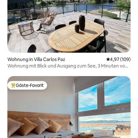
Wohnung in Villa Carlos Paz
Durchschnittli
4,97 (109)
Wohnung mit Blick und Ausgang zum See, 3 Minuten vom
Cucú entfernt
Gäste-Favorit
Beliebter Gäste-Favorit.