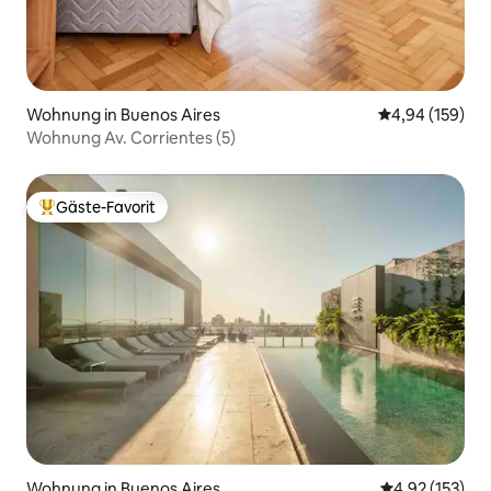
Wohnung in Buenos Aires
Durchschnittli
4,94 (159)
Wohnung Av. Corrientes (5)
Gäste-Favorit
Beliebter Gäste-Favorit.
Wohnung in Buenos Aires
Durchschnittl
4,92 (153)