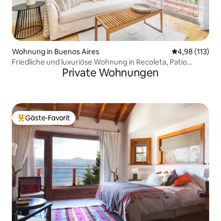
Wohnung in Buenos Aires
Durchschnittl
4,98 (113)
Friedliche und luxuriöse Wohnung in Recoleta, Patio
Private Wohnungen
Bullrich
Gäste-Favorit
Beliebter Gäste-Favorit.