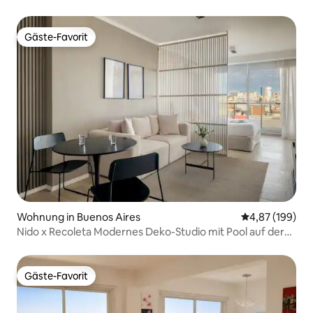
Park
Gäste-Favorit
Gäste-Favorit
Wohnung in Buenos Aires
Durchschnittli
4,87 (199)
Nido x Recoleta Modernes Deko-Studio mit Pool auf der
Dachterrasse
Gäste-Favorit
Gäste-Favorit