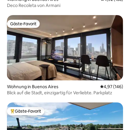
Deco Recoleta von Armani
Gäste-Favorit
Gäste-Favorit
Wohnung in Buenos Aires
Durchschnittli
4,97 (146)
Blick auf die Stadt, einzigartig für Verliebte. Parkplatz
Gäste-Favorit
Beliebter Gäste-Favorit.