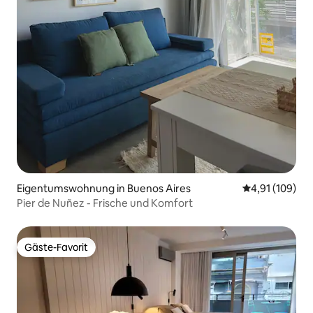
Eigentumswohnung in Buenos Aires
Durchschnittl
4,91 (109)
Pier de Nuñez - Frische und Komfort
Gäste-Favorit
Gäste-Favorit