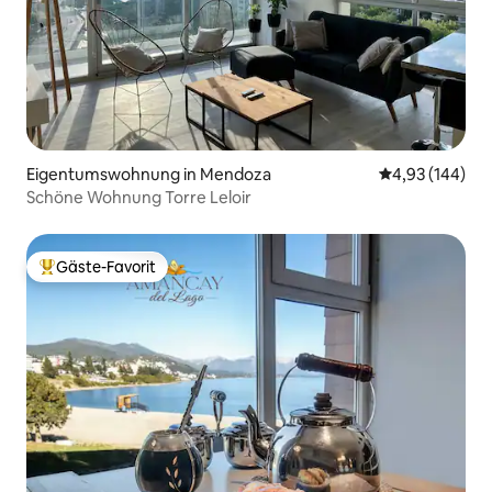
Eigentumswohnung in Mendoza
Durchschnittli
4,93 (144)
Schöne Wohnung Torre Leloir
Gäste-Favorit
Beliebter Gäste-Favorit.