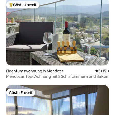
Gäste-Favorit
Beliebter Gäste-Favorit.
Eigentumswohnung in Mendoza
Durchschni
5 (151)
Mendozas Top-Wohnung mit 2 Schlafzimmern und Balkon
Gäste-Favorit
Gäste-Favorit