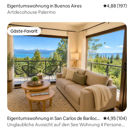
Eigentumswohnung in Buenos Aires
Durchschnittli
4,88 (197)
Artdecohouse Palermo
Gäste-Favorit
Gäste-Favorit
Eigentumswohnung in San Carlos de Bariloch
Durchschnittli
4,95 (104)
e
Unglaubliche Aussicht auf den See Wohnung 4 Personen
Pool