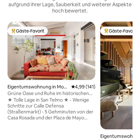
aufgrund ihrer Lage, Sauberkeit und weiterer Aspekte
hoch bewertet.
Gäste-Favorit
Gäste-Favorit
Beliebter Gäste-Favorit.
Beliebter Gäste-F
Eigentumswohnung in Mons
Durchschnittliche Bewertung: 4
4,99 (141)
errat
Grüne Oase und Ruhe im historischen
Zentrum
★ Tolle Lage in San Telmo ★ - Wenige
Schritte zur Calle Defensa
(Straßenmarkt) - 5 Gehminuten von der
Casa Rosada und der Plaza de Mayo
entfernt - 5 Gehminuten vom San Telmo
Markt entfernt - 5 Gehminuten von
Puerto Madero entfernt - Viele
Eigentumswohnung