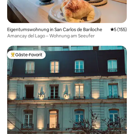
Eigentumswohnung in San Carlos de Bariloche
Durchschni
5 (155)
Amancay del Lago – Wohnung am Seeufer
Gäste-Favorit
Beliebter Gäste-Favorit.