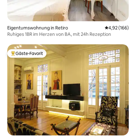
Eigentumswohnung in Retiro
Durchschnittli
4,92 (166)
Ruhiges 1BR im Herzen von BA, mit 24h Rezeption
Gäste-Favorit
Beliebter Gäste-Favorit.