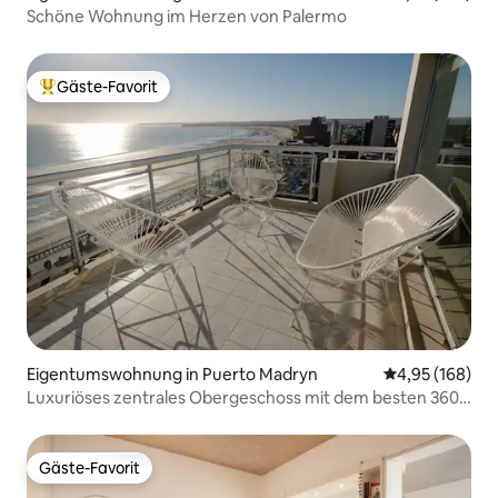
Schöne Wohnung im Herzen von Palermo
Gäste-Favorit
Beliebter Gäste-Favorit.
Eigentumswohnung in Puerto Madryn
Durchschnittli
4,95 (168)
Luxuriöses zentrales Obergeschoss mit dem besten 360 °
-Blick!!!
Gäste-Favorit
Gäste-Favorit