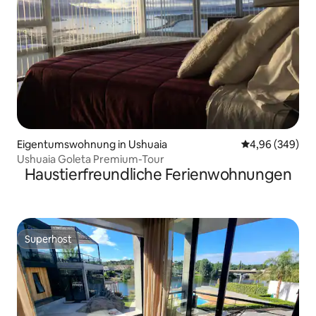
Eigentumswohnung in Ushuaia
Durchschnittli
4,96 (349)
Ushuaia Goleta Premium-Tour
Haustierfreundliche Ferienwohnungen
Superhost
Superhost