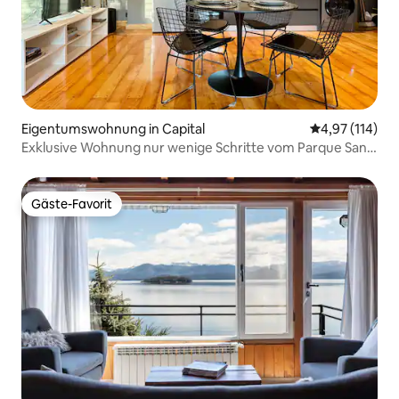
Eigentumswohnung in Capital
Durchschnittl
4,97 (114)
Exklusive Wohnung nur wenige Schritte vom Parque San
Martin entfernt
Gäste-Favorit
Gäste-Favorit