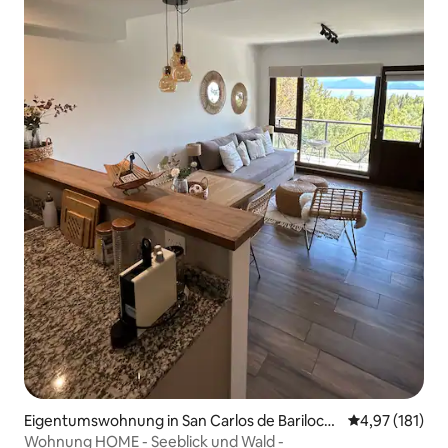
Eigentumswohnung in San Carlos de Bariloch
Durchschnittl
4,97 (181)
e
Wohnung HOME - Seeblick und Wald -