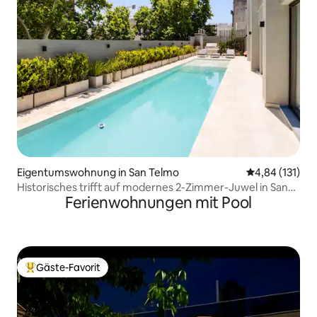
Eigentumswohnung in San Telmo
Durchschnittl
4,84 (131)
Historisches trifft auf modernes 2-Zimmer-Juwel in San
Ferienwohnungen mit Pool
Telmo, rund um die Uhr
Gäste-Favorit
Beliebter Gäste-Favorit.