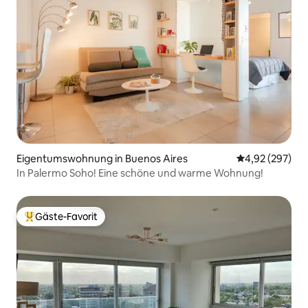
Eigentumswohnung in Buenos Aires
Durchschnittli
4,92 (297)
In Palermo Soho! Eine schöne und warme Wohnung!
Gäste-Favorit
Beliebter Gäste-Favorit.