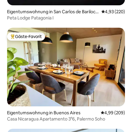
Eigentumswohnung in San Carlos de Bariloch
Durchschnittli
4,93 (220)
e
Peta Lodge Patagonia I
Gäste-Favorit
Beliebter Gäste-Favorit.
Eigentumswohnung in Buenos Aires
Durchschnittli
4,99 (209)
Casa Nicaragua Apartamento 3°6, Palermo Soho