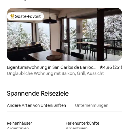
Gäste-Favorit
Beliebter Gäste-Favorit.
Eigentumswohnung in San Carlos de Bariloch
Durchschnittl
4,96 (251)
e
Unglaubliche Wohnung mit Balkon, Grill, Aussicht
Spannende Reiseziele
Andere Arten von Unterkünften
Unternehmungen
Reihenhäuser
Ferienunterkünfte
Argentinien
Argentinien