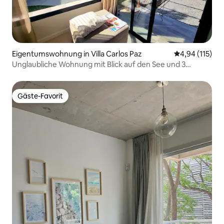
Eigentumswohnung in Villa Carlos Paz
Durchschnittl
4,94 (115)
Unglaubliche Wohnung mit Blick auf den See und 3
Minuten vom Cucú entfernt
Gäste-Favorit
Gäste-Favorit