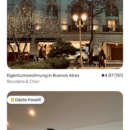
Eigentumswohnung in Buenos Aires
Durchschnittl
4,97 (151)
Recoleta & Chic!
Gäste-Favorit
Beliebter Gäste-Favorit.