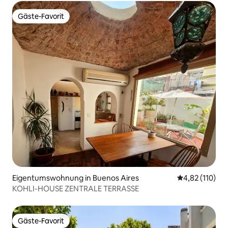
Gäste-Favorit
Gäste-Favorit
Eigentumswohnung in Buenos Aires
Durchschnittl
4,82 (110)
KOHLI-HOUSE ZENTRALE TERRASSE
Gäste-Favorit
Gäste-Favorit