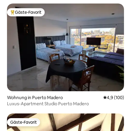
Gäste-Favorit
Beliebter Gäste-Favorit.
Wohnung in Puerto Madero
Durchschnitt
4,9 (100)
Luxus-Apartment Studio Puerto Madero
Gäste-Favorit
Gäste-Favorit