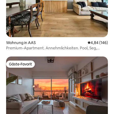
Wohnung in AAS
Durchschnittli
4,84 (146)
Premium-Apartment. Annehmlichkeiten. Pool, Seg,
Tennis, Fitnessraum
Gäste-Favorit
Gäste-Favorit