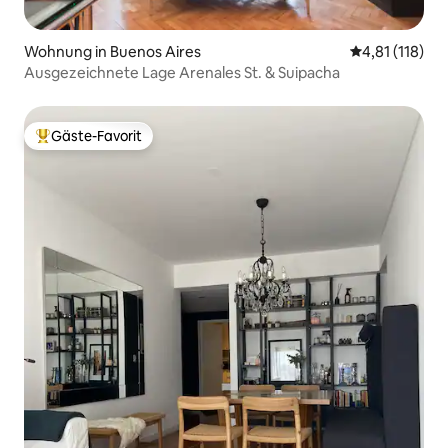
Wohnung in Buenos Aires
Durchschnittl
4,81 (118)
Ausgezeichnete Lage Arenales St. & Suipacha
Gäste-Favorit
Beliebter Gäste-Favorit.