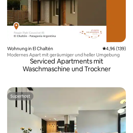
Wohnung in El Chaltén
Durchschnittli
4,96 (139)
Modernes Apart mit geräumiger und heller Umgebung
Serviced Apartments mit
Waschmaschine und Trockner
Superhost
Superhost