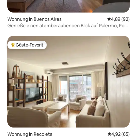
Wohnung in Buenos Aires
Durchschnittl
4,89 (92)
Genieße einen atemberaubenden Blick auf Palermo, Pool,
Fitnessraum, Wachdienst rund um die Uhr
Gäste-Favorit
Beliebter Gäste-Favorit.
Wohnung in Recoleta
Durchschnittl
4,92 (65)