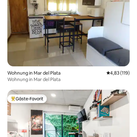
Wohnung in Mar del Plata
Durchschnittl
4,83 (119)
Wohnung in Mar del Plata
Gäste-Favorit
Beliebter Gäste-Favorit.