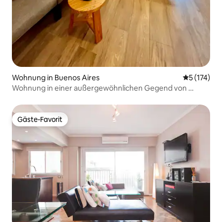
Wohnung in Buenos Aires
Durchschni
5 (174)
Wohnung in einer außergewöhnlichen Gegend von ​​
Buenos Aires
Gäste-Favorit
Gäste-Favorit