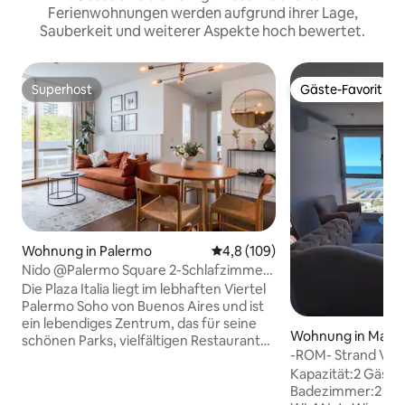
Ferienwohnungen werden aufgrund ihrer Lage,
Sauberkeit und weiterer Aspekte hoch bewertet.
Superhost
Gäste-Favorit
Superhost
Gäste-Favorit
Wohnung in Palermo
Durchschnittliche Bewertung: 
4,8 (109)
Nido @Palermo Square 2-Schlafzimmer
mit Pool und privater Terrasse
Die Plaza Italia liegt im lebhaften Viertel
Palermo Soho von Buenos Aires und ist
ein lebendiges Zentrum, das für seine
Wohnung in Mar de
schönen Parks, vielfältigen Restaurants
-ROM- Strand Var
und trendigen Geschäften bekannt ist.
Kapazität:2 Gäste
In dieser Gegend befindet sich der
Badezimmer:2 Fer
renommierte Zoo von Buenos Aires und