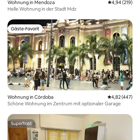
Wohnung in Mendoza
Durchschnittli
4,94 (219)
Helle Wohnung in der Stadt Mdz
Gäste-Favorit
Gäste-Favorit
Wohnung in Córdoba
Durchschnittli
4,82 (447)
Schöne Wohnung im Zentrum mit optionaler Garage
Superhost
Superhost