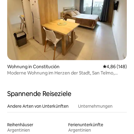
Wohnung in Constitución
Durchschnittli
4,86 (148)
Moderne Wohnung im Herzen der Stadt, San Telmo,
2 Personen, 1 Schlafzimmer
Spannende Reiseziele
Andere Arten von Unterkünften
Unternehmungen
Reihenhäuser
Ferienunterkünfte
Argentinien
Argentinien