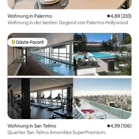
Wohnung in Palermo
Durchschnittli
4,88 (233)
Wohnung in der besten Gegend von Palermo Hollywood
Gäste-Favorit
Beliebter Gäste-Favorit.
Wohnung in San Telmo
Durchschnittli
4,99 (106)
Quartier San Telmo Amenities SuperPremium.