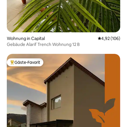
Wohnung in Capital
Durchschnittli
4,92 (106)
Gebäude Alarif Trench Wohnung 12 B
Gäste-Favorit
Beliebter Gäste-Favorit.