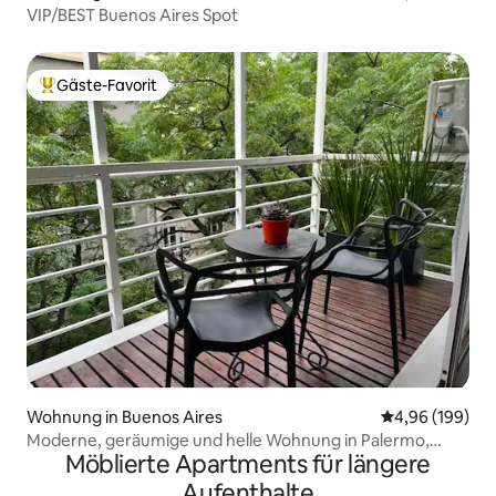
VIP/BEST Buenos Aires Spot
Gäste-Favorit
Beliebter Gäste-Favorit.
Wohnung in Buenos Aires
Durchschnittli
4,96 (199)
Moderne, geräumige und helle Wohnung in Palermo,
Möblierte Apartments für längere
WLAN 300 MB
Aufenthalte