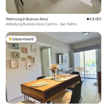
Wohnung in Buenos Aires
Durchschnit
4,9 (81)
Abteilung Buenos Aires Centro - San Telmo
Gäste-Favorit
Beliebter Gäste-Favorit.