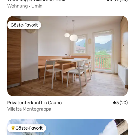
Wohnung • Umin
Gäste-Favorit
Gäste-Favorit
Privatunterkunft in Caupo
Durchschni
5 (20)
Villetta Montegrappa
Gäste-Favorit
Beliebter Gäste-Favorit.