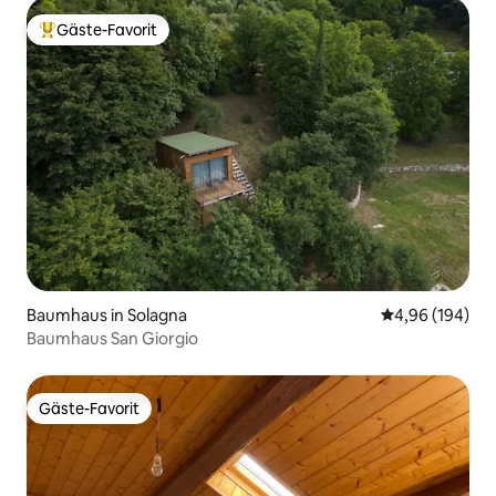
Gäste-Favorit
Beliebter Gäste-Favorit.
Baumhaus in Solagna
Durchschnittli
4,96 (194)
Baumhaus San Giorgio
Gäste-Favorit
Gäste-Favorit