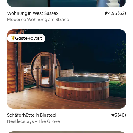
Wohnung in West Sussex
Durchschnittl
4,95 (62)
Moderne Wohnung am Strand
Gäste-Favorit
Beliebter Gäste-Favorit.
Schäferhütte in Binsted
Durchschni
5 (40)
Nestledstays – The Grove