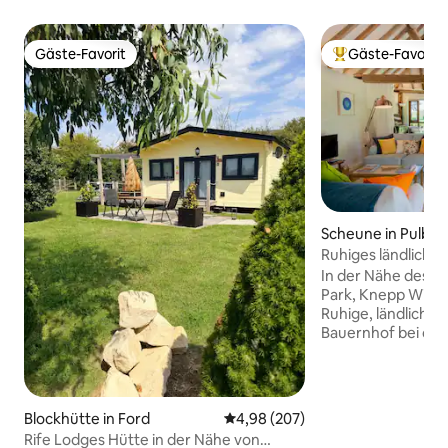
Gäste-Favorit
Gäste-Favorit
Gäste-Favorit
Beliebter Gäste-F
Scheune in Pulbo
Ruhiges ländliches 
The Tractor Shed
In der Nähe des S
Park, Knepp Wildi
Ruhige, ländlich
Bauernhof bei de
Church. Von Musik
helle, luftige Sel
mit Klavier, zwei 
einem Super-Kings
Blockhütte in Ford
Durchschnittliche Bewertung: 4
4,98 (207)
ausgestatteter Kü
Rife Lodges Hütte in der Nähe von
Rückzugsort von d