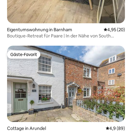
Eigentumswohnung in Barnham
Durchschnittl
4,95 (20)
Boutique-Retreat für Paare | In der Nähe von South
Downs
Gäste-Favorit
Gäste-Favorit
Cottage in Arundel
Durchschnitt
4,9 (89)