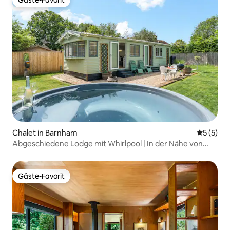
Gäste-Favorit
Gäste-Favorit
Chalet in Barnham
Durchsch
5 (5)
Abgeschiedene Lodge mit Whirlpool | In der Nähe von
Arundel
Gäste-Favorit
Gäste-Favorit