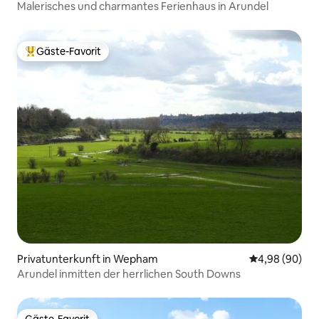
Malerisches und charmantes Ferienhaus in Arundel
Gäste-Favorit
Beliebter Gäste-Favorit.
Privatunterkunft in Wepham
Durchschnittl
4,98 (90)
Arundel inmitten der herrlichen South Downs