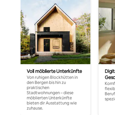
Voll möblierte Unterkünfte
Digi
Gesc
Von ruhigen Blockhütten in
den Bergen bis hin zu
Komfo
praktischen
flexi
Stadtwohnungen – diese
Beru
möblierten Unterkünfte
spezi
bieten dir Ausstattung wie
zuhause.