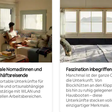
tale Nomad:innen und
Faszination inbegriffen
häftsreisende
Manchmal ist der ganze 
die Unterkunft. Von
rtable Unterkünfte für
Blockhütten an den Klip
ble und ortsunabhängige
bis hin zu ruhig gelegene
fstätige mit WLAN und
Hausbooten – diese
ellen Arbeitsbereichen.
Unterkünfte stecken voll
einzigartiger Merkmale.