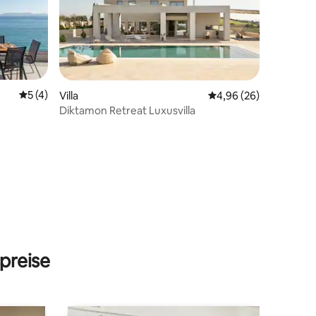
Durchschnittliche Bewertung: 5 von 5, 4 Bewertungen
5 (4)
Villa
Durchschnittliche Be
4,96 (26)
Diktamon Retreat Luxusvilla
18 Bewertungen
preise