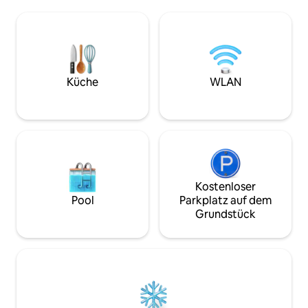
Sorgfalt eingerichtet, die Ausstattung ist
gepflasterten Inn
sehr großzügig. Fahrräder in
typischen Troyan-
verschiedenen Größen (für Erwachsene
Familien und Freu
und Kinder), Kajaks, SUPs und andere
und Architektur s
Innen- und Außenausrüstungen sind
empfindlich auf Gl
vorhanden.
davon absehen.
Küche
WLAN
Kostenloser
Pool
Parkplatz auf dem
Grundstück