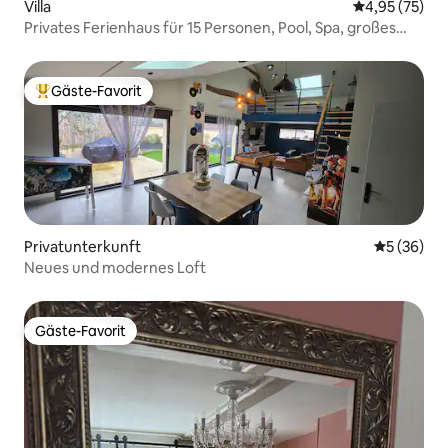
Villa
Durchschnitt
4,95 (75)
Privates Ferienhaus für 15 Personen, Pool, Spa, großes
Zimmer
Gäste-Favorit
Beliebter Gäste-Favorit.
Privatunterkunft
Durchschni
5 (36)
Neues und modernes Loft
Gäste-Favorit
Gäste-Favorit