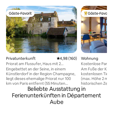
Gäste-Favorit
Gäste-Favorit
Gäste-Favorit
Beliebter Gäste-F
Privatunterkunft
Durchschnittliche Bewertung: 4
4,98 (160)
Wohnung
Priorat am Flussufer, Haus mit 2
Kostenlose Parkpl
Schlafzimmern
familienfreundlich,
Eingebettet an der Seine, in einem
Am Fuße der Kathe
Kathedrale
Künstlerdorf in der Region Champagne,
kostenlosen Tiefg
liegt dieses ehemalige Priorat nur 100
(max. Höhe 2 m), 
km von Paris entfernt (55 Minuten
historischen Zent
Beliebte Ausstattung in
direkte Zugverbindung zwischen dem
malerische Umgeb
benachbarten Nogent s/Sein und Gare
Sehenswürdigkeite
Ferienunterkünften in Département
de l 'Est). Dies ist ein authentischer und
erreichbar sind: 
Aube
erholsamer Ort, neu renoviert,
Cité du Vitrail, Kai
vollgepackt mit 400 Jahren Geschichte.
Familienunterkunf
Wir haben das Haus mit Liebe und
Sichtbalken, Fach