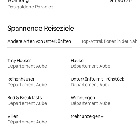
Wohnung
Durchschnitt
4,96 (71)
Das goldene Paradies
Spannende Reiseziele
Andere Arten von Unterkünften
Top-Attraktionen in der Näh
Tiny Houses
Häuser
Département Aube
Département Aube
Reihenhäuser
Unterkünfte mit Frühstück
Département Aube
Département Aube
Bed & Breakfasts
Wohnungen
Département Aube
Département Aube
Villen
Mehr anzeigen
Département Aube