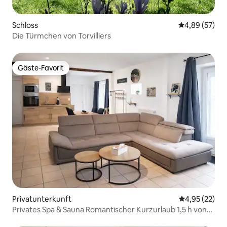
Schloss
Durchschnittl
4,89 (57)
Die Türmchen von Torvilliers
Gäste-Favorit
Gäste-Favorit
Privatunterkunft
Durchschnitt
4,95 (22)
Privates Spa & Sauna Romantischer Kurzurlaub 1,5 h von
Paris