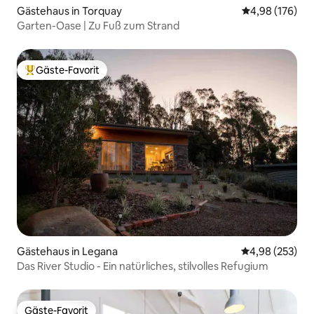
Gästehaus in Torquay
Durchschnittli
4,98 (176)
Garten-Oase | Zu Fuß zum Strand
Gäste-Favorit
Beliebter Gäste-Favorit.
Gästehaus in Legana
Durchschnittli
4,98 (253)
Das River Studio - Ein natürliches, stilvolles Refugium
Gäste-Favorit