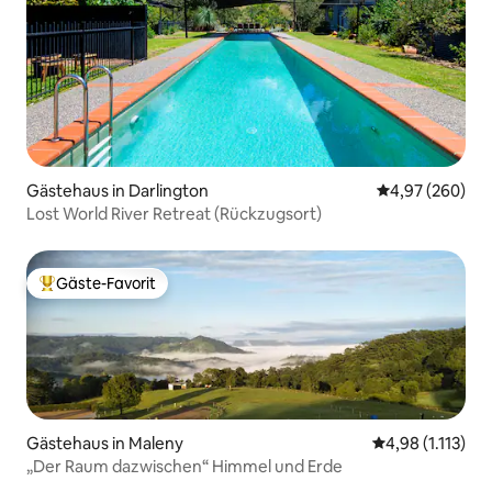
Gästehaus in Darlington
Durchschnittli
4,97 (260)
Lost World River Retreat (Rückzugsort)
Gäste-Favorit
Beliebter Gäste-Favorit.
Gästehaus in Maleny
Durchschnittlic
4,98 (1.113)
„Der Raum dazwischen“ Himmel und Erde