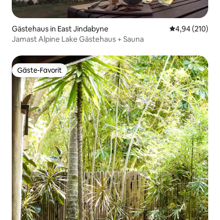
Gästehaus in East Jindabyne
Durchschnittli
4,94 (210)
Jamast Alpine Lake Gästehaus + Sauna
Gäste-Favorit
Gäste-Favorit