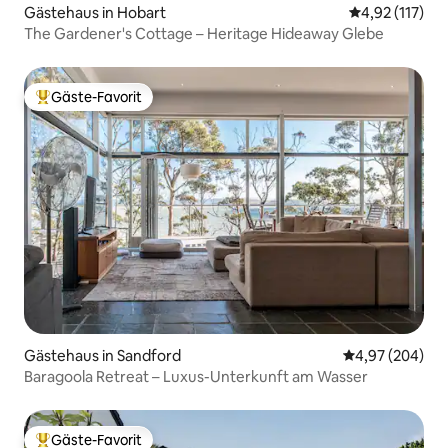
Gästehaus in Hobart
Durchschnittl
4,92 (117)
The Gardener's Cottage – Heritage Hideaway Glebe
Gäste-Favorit
Beliebter Gäste-Favorit.
Gästehaus in Sandford
Durchschnittli
4,97 (204)
Baragoola Retreat – Luxus-Unterkunft am Wasser
Gäste-Favorit