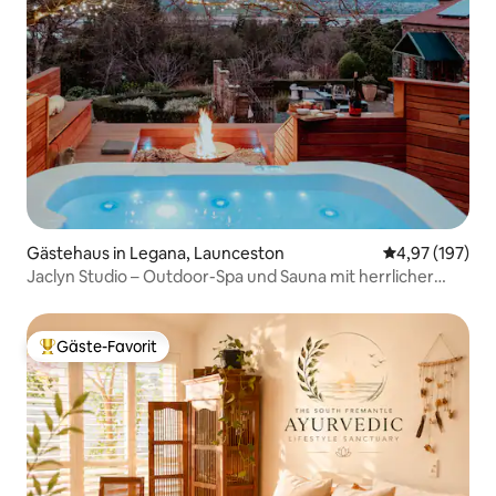
Gästehaus in Legana, Launceston
Durchschnittl
4,97 (197)
Jaclyn Studio – Outdoor-Spa und Sauna mit herrlicher
Aussicht
Gäste-Favorit
Beliebter Gäste-Favorit.