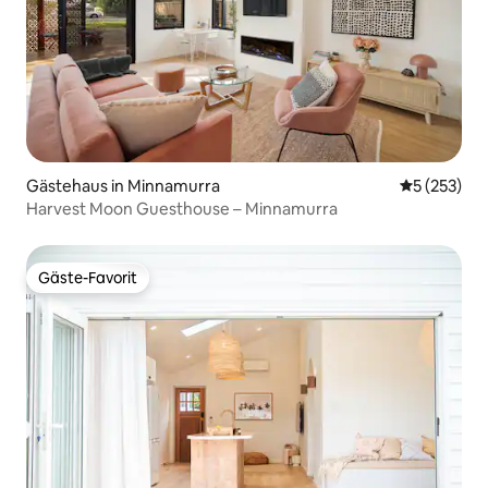
Gästehaus in Minnamurra
Durchschnit
5 (253)
Harvest Moon Guesthouse – Minnamurra
Gäste-Favorit
Gäste-Favorit