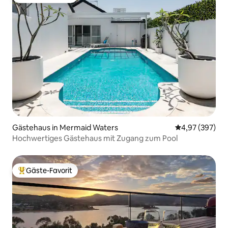
Beliebter Gäste-Favorit.
Gästehaus in Mermaid Waters
Durchschnittli
4,97 (397)
Hochwertiges Gästehaus mit Zugang zum Pool
Gäste-Favorit
Beliebter Gäste-Favorit.