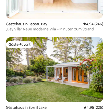
Gästehaus in Bateau Bay
Durchschnittli
4,94 (246)
„Bay Villa“ Neue moderne Villa – Minuten zum Strand
Gäste-Favorit
Gäste-Favorit
Gästehaus in Burrill Lake
Durchschnittli
4,95 (226)