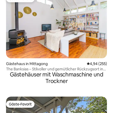
Gäste-Favorit
Gästehaus in Mittagong
Durchschnittli
4,94 (255)
The Banksias – Stilvoller und gemütlicher Rückzugsort in
Gästehäuser mit Waschmaschine und
den Highlands
Trockner
Gäste-Favorit
Gäste-Favorit