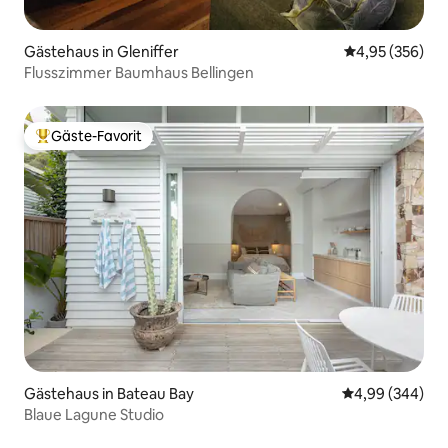
Gästehaus in Gleniffer
Durchschnittli
4,95 (356)
Flusszimmer Baumhaus Bellingen
Gäste-Favorit
Beliebter Gäste-Favorit.
Gästehaus in Bateau Bay
Durchschnittli
4,99 (344)
Blaue Lagune Studio