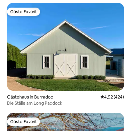
Gäste-Favorit
Gäste-Favorit
Gästehaus in Burradoo
Durchschnittli
4,92 (424)
Die Ställe am Long Paddock
Gäste-Favorit
Gäste-Favorit