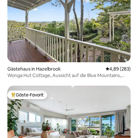
Gästehaus in Hazelbrook
Durchschnittli
4,89 (283)
Wonga Hut Cottage, Aussicht auf die Blue Mountains,
Australien
Gäste-Favorit
Beliebter Gäste-Favorit.