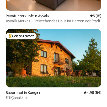
Privatunterkunft in Ayvalık
Durchschn
5 (15)
Ayvalık Merkez • Freistehendes Haus im Herzen der Stadt
Gäste-Favorit
Beliebter Gäste-Favorit.
Bauernhof in Kangırlı
Durchschnittl
4,98 (54)
Efil Çanakkale