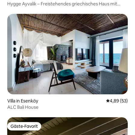
Hygge Ayvalik – Freistehendes griechisches Haus mit
Terrasse im Zentrum
Villa in Esenköy
Durchschnittl
4,89 (53)
ALC Bali House
Gäste-Favorit
Gäste-Favorit