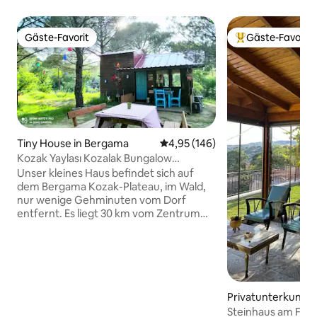
Gäste-Favorit
Gäste-Favorit
Gäste-Favorit
Beliebter Gäste-F
Tiny House in Bergama
Durchschnittliche Bewertung: 4
4,95 (146)
Kozak Yaylası Kozalak Bungalow
Traumhaus
Unser kleines Haus befindet sich auf
dem Bergama Kozak-Plateau, im Wald,
nur wenige Gehminuten vom Dorf
entfernt. Es liegt 30 km vom Zentrum
von Ayvalık und Bergama entfernt. Es
gibt einen 800 m ² großen eingezäunten
Gartenbereich für eine angenehme Zeit
im Freien. Es gibt einen Feuerbrandplatz
im Garten und einen Spielplatz mit
verschiedenen Ballspielplätzen. Darüber
Privatunterkunft 
hinaus verfügt unser Bungalow über
Steinhaus am Fuße