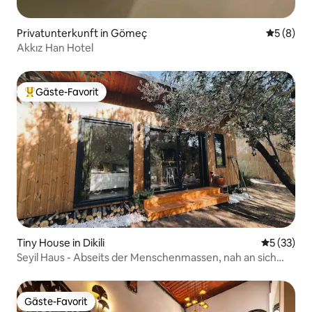
Privatunterkunft in Gömeç
Durchschn
5 (8)
Akkız Han Hotel
Gäste-Favorit
Beliebter Gäste-Favorit.
Tiny House in Dikili
Durchschn
5 (33)
Seyil Haus - Abseits der Menschenmassen, nah an sich
selbst
Gäste-Favorit
Gäste-Favorit