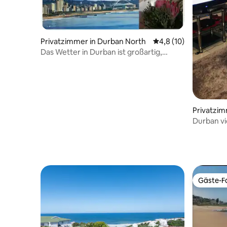
Privatzimmer in Durban North
Durchschnittliche Be
4,8 (10)
Das Wetter in Durban ist großartig,
genau wie die Menschen!
Privatzim
Durban v
Gäste-Fa
Gäste-Fa