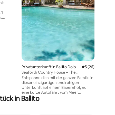
Terrasse 
hlt
Schwimme
Kinder. E
 1
Paare. Wa
it
e
mer. Voll
TV,
rand
tadion,
 km zum
urban
ber-Fahrt
Privatunterkunft in Ballito Dolphi
Durchschnittliche
5 (26)
ad.
n Coast
Seaforth Country House – The
Workshop Suite
Entspanne dich mit der ganzen Familie in
werden.
dieser einzigartigen und ruhigen
Unterkunft auf einem Bauernhof, nur
eine kurze Autofahrt vom Meer
ück in Ballito
entfernt. Dieses kürzlich renovierte
Ferienhaus mit Selbstverpflegung ist
geräumig und komfortabel. Umgeben
von Koppeln und grünen Palmen mit