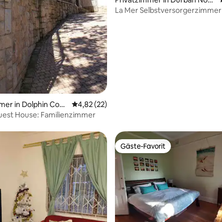
h
La Mer Selbstversorgerzimmer 2 m
Gartenblick
mer in Dolphin Coas
Durchschnittliche Bewertung: 4,82 von 5, 
4,82 (22)
uest House: Familienzimmer
Gäste-Favorit
Gäste-Favorit