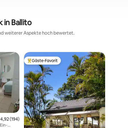
in Ballito
und weiterer Aspekte hoch bewertet.
Eigentum
Gäste-Favorit
Beliebter Gäste-Favorit.
Nordküst
Strandw
Atembera
Selbstve
Wochenen
Erwachse
dstv, WL
Sicherhei
Meerblick
Strand ,
10 Bewertungen
Geschäft
urchschnittliche Bewertung: 4,92 von 5, 194 Bewertungen
4,92 (194)
Minuten 
King Shak
Ein-