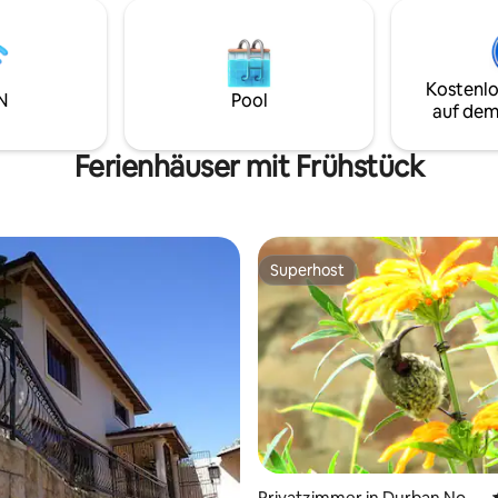
Kostenlo
N
Pool
auf dem
Ferienhäuser mit Frühstück
Superhost
Superhost
Privatzimmer in Durban Nort