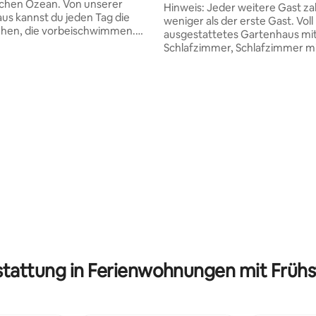
schen Ozean. Von unserer
Zimmer-Einheit
Hinweis: Jeder weitere Gast za
aus kannst du jeden Tag die
weniger als der erste Gast. Voll
ehen, die vorbeischwimmen.
ausgestattetes Gartenhaus mit
nur 40 Minuten vom Flughafen
Schlafzimmer, Schlafzimmer m
a, 30 Minuten von Ballito und 2
eigenem Bad. Eine ausklappbar
den von mehreren beliebten
Doppelschlafcouch im Wohnzim
 (Hluluwe-Umfol - Big Five)
ausgestattete Küche, volles DS
 Das Haus wurde im Jahr 2018
WLAN, Meerblick, 2 km vom St
ig saniert. Babycod und Stuhl
entfernt, Kingsmead Cricket-S
Anfrage verfügbar. Das Haus
Kings Park Rugby-Stadion. 1,4
ber einen 5-stündigen
Moses Mabida-Stadion und
 Reinigungsservice, einen
Einkaufszentrum. 3 km zum D
olservice. Das Haus ist
Conference Centre. R20-R30 U
m hochmodernen Alarm im
zum Restaurant und zur
d außerhalb des CCTV
Unterhaltungsstraße Florida Ro
.
Gegen einen Aufpreis kann ein
Flughafentransfer arrangiert 
tattung in Ferienwohnungen mit Frühst