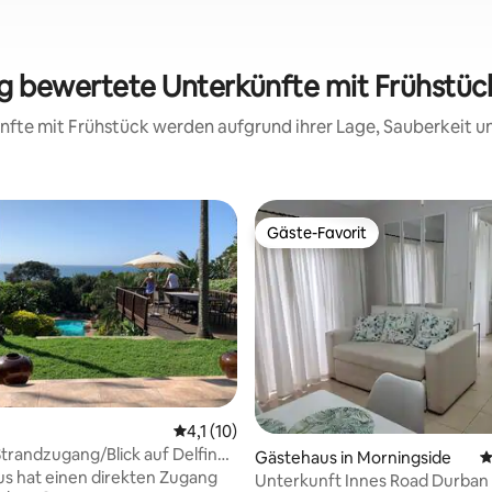
ig bewertete Unterkünfte mit Frühstück 
künfte mit Frühstück werden aufgrund ihrer Lage, Sauberkeit 
Gäste-Favorit
Gäste-Favorit
Durchschnittliche Bewertung: 4,1 von 5, 
4,1 (10)
Strandzugang/Blick auf Delfine
rtung: 4,89 von 5, 350 Bewertungen
Gästehaus in Morningside
D
des Frühstücks
s hat einen direkten Zugang
Unterkunft Innes Road Durban 