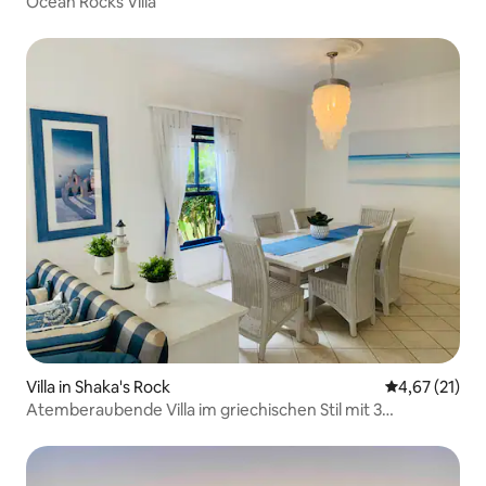
Ocean Rocks Villa
Villa in Shaka's Rock
Durchschnitt
4,67 (21)
Atemberaubende Villa im griechischen Stil mit 3
Schlafzimmern und Strandzugang