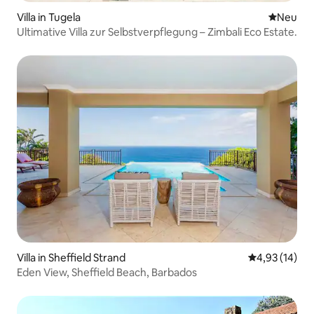
Villa in Tugela
Neue Unt
Neu
Ultimative Villa zur Selbstverpflegung – Zimbali Eco Estate.
Villa in Sheffield Strand
Durchschnitt
4,93 (14)
Eden View, Sheffield Beach, Barbados