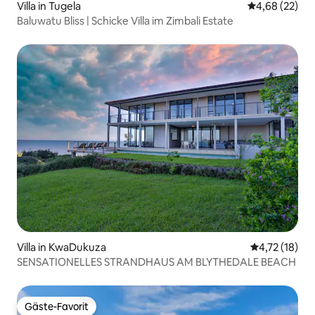
Villa in Tugela
Durchschnittl
4,68 (22)
Baluwatu Bliss | Schicke Villa im Zimbali Estate
Villa in KwaDukuza
Durchschnitt
4,72 (18)
SENSATIONELLES STRANDHAUS AM BLYTHEDALE BEACH
Gäste-Favorit
Gäste-Favorit