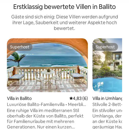
Erstklassig bewertete Villen in Ballito
Gäste sind sich einig: Diese Villen werden aufgrund
ihrer Lage, Sauberkeit und weiterer Aspekte hoch
bewertet.
Superhost
Superhost
Superhost
Superhost
Villa in Ballito
Durchschnittliche Bewertung:
4,83 (6)
Villa in Umhlanga
Luxuriöse Ballito-Familienvilla • Meerblick
Stilvolle 2-Bett-
& Pool
Pool & Terrasse
Eine ruhige Villa im mediterranen Stil
Ein stilvoller und 
oberhalb der Küste von Ballito, perfekt
Umhlanga, der fü
für Familienurlaube mit mehreren
an der Küste konzip
Generationen. Nur einen kurzen
geräumige Haus m