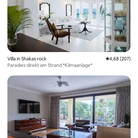
Villa in Shakas rock
Durchschnittli
4,68 (207)
Paradies direkt am Strand *Klimaanlage*