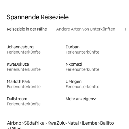
Spannende Reiseziele
Reiseziele in der Nähe
Andere Arten von Unterkünften
To
Johannesburg
Durban
Ferienunterkünfte
Ferienunterkünfte
KwaDukuza
Nkomazi
Ferienunterkünfte
Ferienunterkünfte
Marloth Park
UMngeni
Ferienunterkünfte
Ferienunterkünfte
Dullstroom
Mehr anzeigen
Ferienunterkünfte
Airbnb
Südafrika
KwaZulu-Natal
ILembe
Ballito
Villen