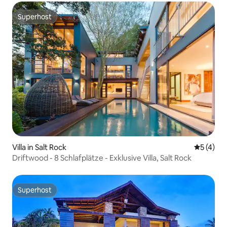
Superhost
Superhost
Villa in Salt Rock
Durchsch
5 (4)
Driftwood - 8 Schlafplätze - Exklusive Villa, Salt Rock
Superhost
Superhost