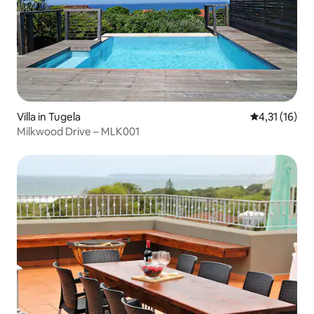
Villa in Tugela
Durchschnitt
4,31 (16)
Milkwood Drive – MLK001