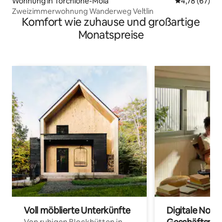
Wohnung in Torchione-Moia
Durchschnitt
4,78 (67)
Zweizimmerwohnung Wanderweg Veltlin
Komfort wie zuhause und großartige
Monatspreise
Voll möblierte Unterkünfte
Digitale Noma