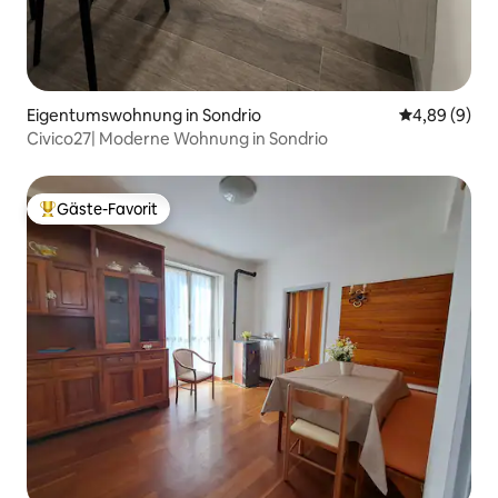
Eigentumswohnung in Sondrio
Durchschnitt
4,89 (9)
Civico27| Moderne Wohnung in Sondrio
Gäste-Favorit
Beliebter Gäste-Favorit.