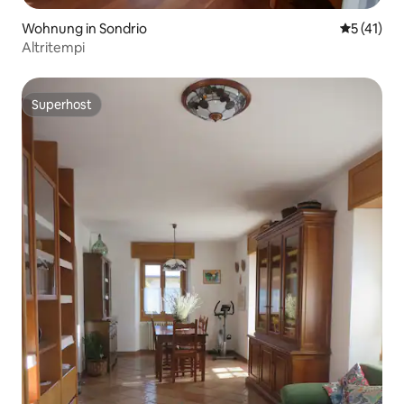
Wohnung in Sondrio
Durchschn
5 (41)
Altritempi
Superhost
Superhost