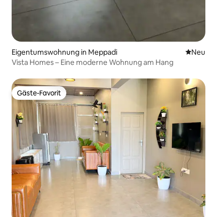
Eigentumswohnung in Meppadi
Neue Unt
Neu
Vista Homes – Eine moderne Wohnung am Hang
Gäste-Favorit
Gäste-Favorit