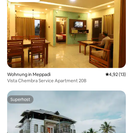
Gäste-Favorit
Wohnung in Meppadi
Durchschnitt
4,92 (13)
Vista Chembra Service Apartment 20B
Superhost
Superhost