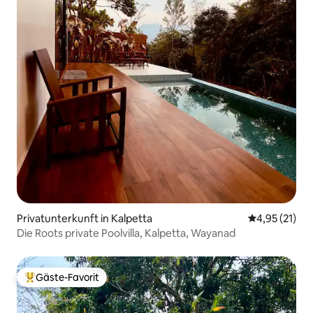
Privatunterkunft in Kalpetta
Durchschnitt
4,95 (21)
Die Roots private Poolvilla, Kalpetta, Wayanad
Gäste-Favorit
Beliebter Gäste-Favorit.