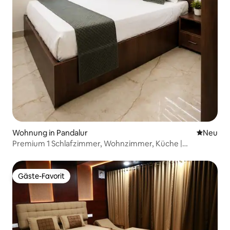
Wohnung in Pandalur
Neue Unt
Neu
Premium 1 Schlafzimmer, Wohnzimmer, Küche |
Familienaufenthalt | Nilgiris | Pandalur
Gäste-Favorit
Gäste-Favorit