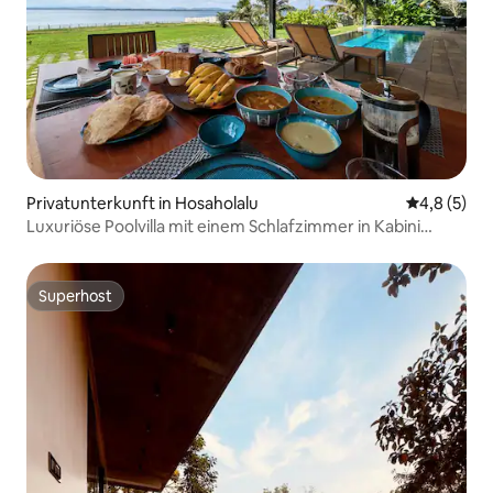
Privatunterkunft in Hosaholalu
Durchschni
4,8 (5)
Luxuriöse Poolvilla mit einem Schlafzimmer in Kabini
Nagarhole
Superhost
Superhost