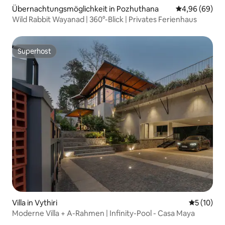
Übernachtungsmöglichkeit in Pozhuthana
Durchschnittl
4,96 (69)
Wild Rabbit Wayanad | 360°-Blick | Privates Ferienhaus
Superhost
Superhost
Villa in Vythiri
Durchschn
5 (10)
Moderne Villa + A-Rahmen | Infinity-Pool - Casa Maya