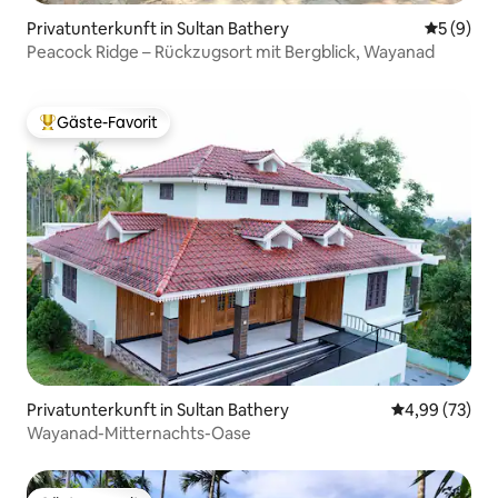
Privatunterkunft in Sultan Bathery
Durchschn
5 (9)
Peacock Ridge – Rückzugsort mit Bergblick, Wayanad
Gäste-Favorit
Beliebter Gäste-Favorit.
Privatunterkunft in Sultan Bathery
Durchschnittl
4,99 (73)
Wayanad-Mitternachts-Oase