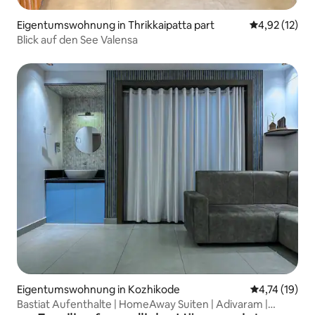
Eigentumswohnung in Thrikkaipatta part
Durchschnitt
4,92 (12)
Blick auf den See Valensa
Eigentumswohnung in Kozhikode
Durchschnitt
4,74 (19)
Bastiat Aufenthalte | HomeAway Suiten | Adivaram |