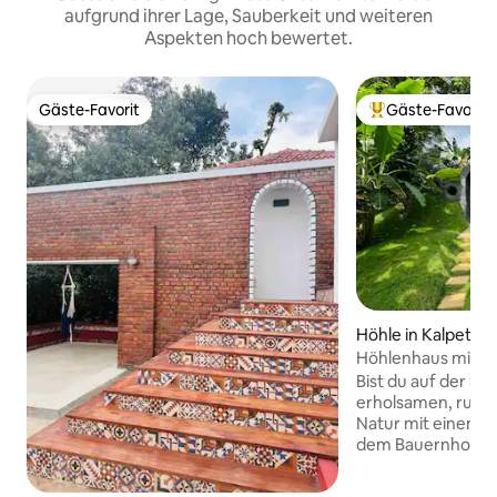
aufgrund ihrer Lage, Sauberkeit und weiteren
Aspekten hoch bewertet.
Gäste-Favorit
Gäste-Favorit
Gäste-Favorit
Beliebter Gäste-F
Höhle in Kalpetta
Höhlenhaus mit pr
Rivertree FarmSta
Bist du auf der S
erholsamen, ruhig
Natur mit einem E
dem Bauernhof?? D
für dich… Hergeste
Familien mit eine