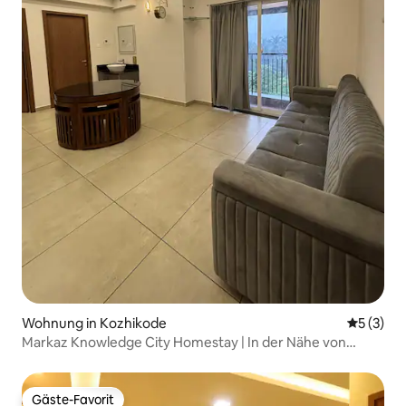
Wohnung in Kozhikode
Durchsch
5 (3)
Markaz Knowledge City Homestay | In der Nähe von
Wayanad
Gäste-Favorit