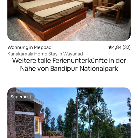
Wohnung in Meppadi
Durchschnittl
4,84 (32)
Kanakamala Home Stay in Wayanad
Weitere tolle Ferienunterkünfte in der
Nähe von Bandipur-Nationalpark
Superhost
Superhost