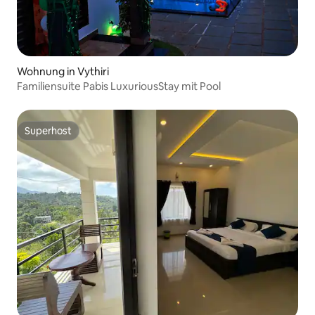
Wohnung in Vythiri
Familiensuite Pabis LuxuriousStay mit Pool
Superhost
Superhost