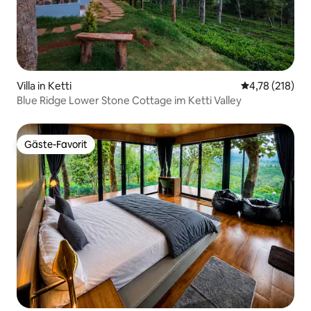
Villa in Ketti
Durchschnittl
4,78 (218)
Blue Ridge Lower Stone Cottage im Ketti Valley
Gäste-Favorit
Gäste-Favorit