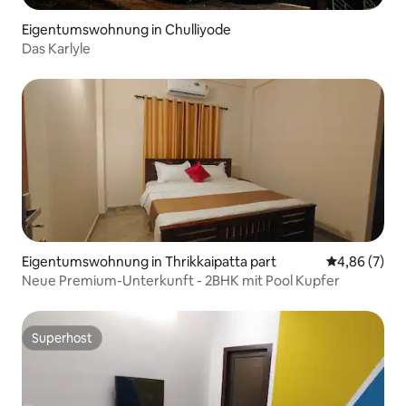
Eigentumswohnung in Chulliyode
Das Karlyle
Eigentumswohnung in Thrikkaipatta part
Durchschnitt
4,86 (7)
Neue Premium-Unterkunft - 2BHK mit Pool Kupfer
Superhost
Superhost