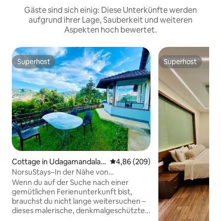
Gäste sind sich einig: Diese Unterkünfte werden
aufgrund ihrer Lage, Sauberkeit und weiteren
Aspekten hoch bewertet.
Superhost
Superhost
Superhost
Superhost
Cottage in Udagamandala
Durchschnittliche Bewertung: 4
4,86 (209)
m
NorsuStays–In der Nähe von
Rosegarden-Blick auf Rennstrecke und
Wenn du auf der Suche nach einer
See
gemütlichen Ferienunterkunft bist,
brauchst du nicht lange weitersuchen –
dieses malerische, denkmalgeschützte
Ferienhaus vereint altmodischen