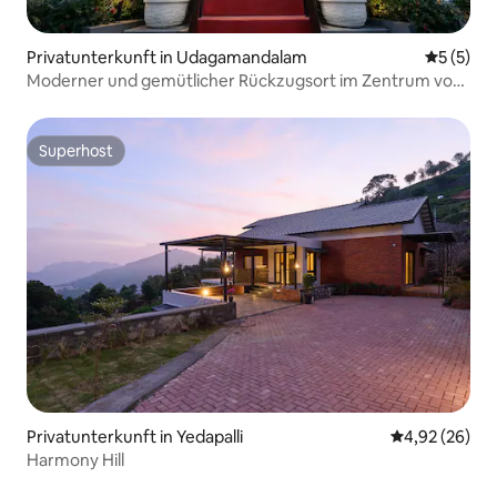
Privatunterkunft in Udagamandalam
Durchsch
5 (5)
Moderner und gemütlicher Rückzugsort im Zentrum von
Ooty
Superhost
Superhost
Privatunterkunft in Yedapalli
Durchschnittl
4,92 (26)
Harmony Hill