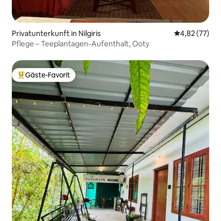
Privatunterkunft in Nilgiris
Durchschnitt
4,82 (77)
Pflege – Teeplantagen-Aufenthalt, Ooty
Gäste-Favorit
Beliebter Gäste-Favorit.