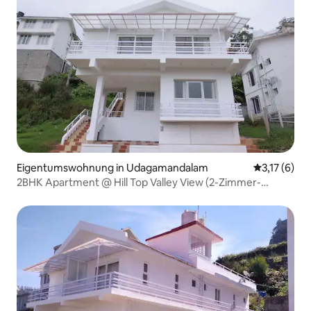
Eigentumswohnung in Udagamandalam
Durchschnit
3,17 (6)
2BHK Apartment @ Hill Top Valley View (2-Zimmer-
Wohnung mit Blick auf das Tal)