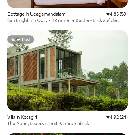
Cottage in Udagamandalam
Durchschnittl
4,85 (59)
Sun Bright Inn Ooty • 3 Zimmer + Küche • Blick auf die
Hügel • Küche
Superhost
Superhost
Villa in Kotagiri
Durchschnittl
4,92 (24)
The Aerie, Luxusvilla mit Panoramablick