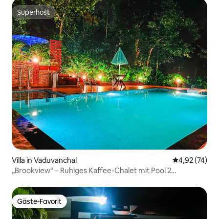
Superhost
Superhost
Villa in Vaduvanchal
Durchschnitt
4,92 (74)
„Brookview“ – Ruhiges Kaffee-Chalet mit Pool 2
Schlafzimmer
Gäste-Favorit
Gäste-Favorit