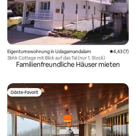
Eigentumswohnung in Udagamandalam
Durchschnit
4,43 (7)
3bhk Cottage mit Blick auf das Tal (nur 1. Stock)
Familienfreundliche Häuser mieten
Gäste-Favorit
Gäste-Favorit