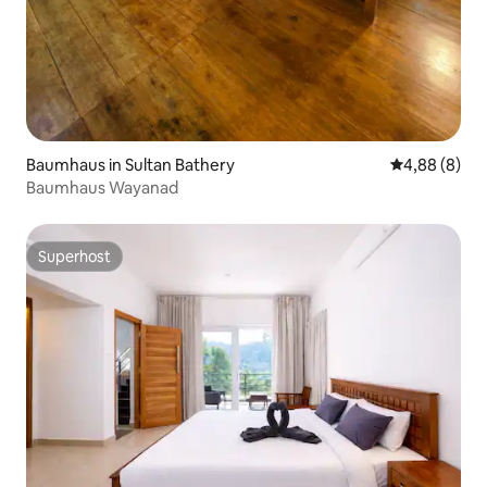
Baumhaus in Sultan Bathery
Durchschnitt
4,88 (8)
Baumhaus Wayanad
Superhost
Superhost