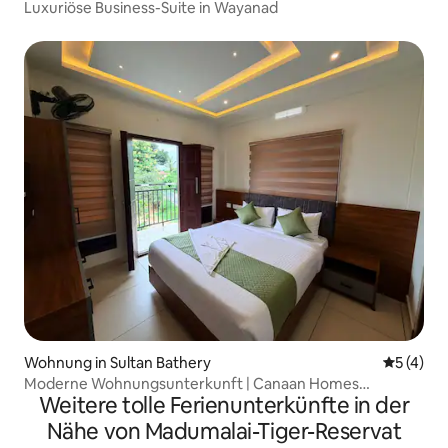
Luxuriöse Business-Suite in Wayanad
Wohnung in Sultan Bathery
Durchsch
5 (4)
Moderne Wohnungsunterkunft | Canaan Homes
Weitere tolle Ferienunterkünfte in der
Wayanad
Nähe von Madumalai-Tiger-Reservat