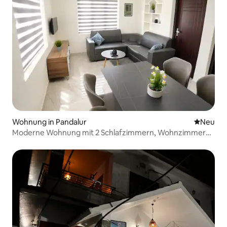
Wohnung in Pandalur
Neue Unt
Neu
Moderne Wohnung mit 2 Schlafzimmern, Wohnzimmer
und Küche | Blick auf die Teeplantage | Nilgiris