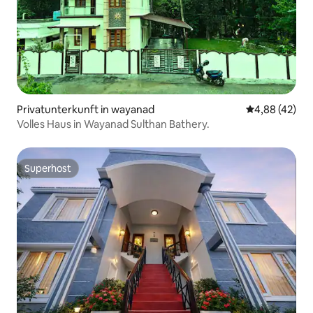
Privatunterkunft in wayanad
Durchschnittl
4,88 (42)
Volles Haus in Wayanad Sulthan Bathery.
Superhost
Superhost