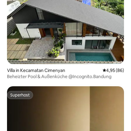
Villa in Kecamatan Cimenyan
Durchschnittl
4,95 (86)
Beheizter Pool & Außenküche @Incognito.Bandung
Superhost
Superhost