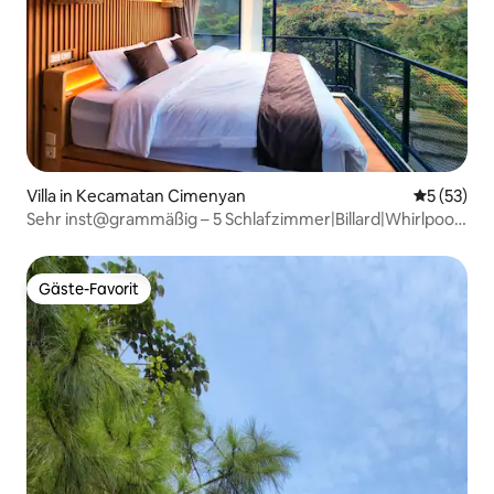
Villa in Kecamatan Cimenyan
Durchschn
5 (53)
Sehr inst@grammäßig – 5 Schlafzimmer|Billard|Whirlpool
optional
Gäste-Favorit
Gäste-Favorit