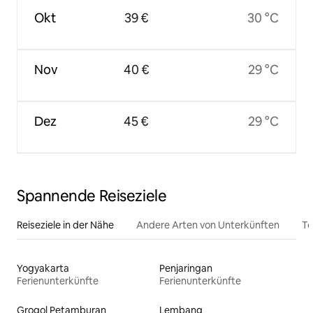
Okt
39 €
30 °C
Nov
40 €
29 °C
Dez
45 €
29 °C
Spannende Reiseziele
Reiseziele in der Nähe
Andere Arten von Unterkünften
To
Yogyakarta
Penjaringan
Ferienunterkünfte
Ferienunterkünfte
Grogol Petamburan
Lembang