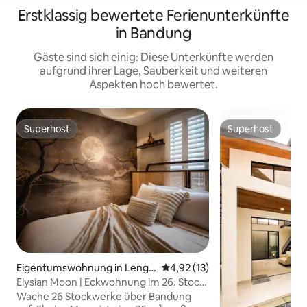
Erstklassig bewertete Ferienunterkünfte
in Bandung
Gäste sind sich einig: Diese Unterkünfte werden
aufgrund ihrer Lage, Sauberkeit und weiteren
Aspekten hoch bewertet.
Superhost
Superhost
Superhost
Superhost
Eigentumswohnung in Lengk
Durchschnittliche Bewertung: 
4,92 (13)
ong
Elysian Moon | Eckwohnung im 26. Stock
| Blick auf die Skyline
Wache 26 Stockwerke über Bandung