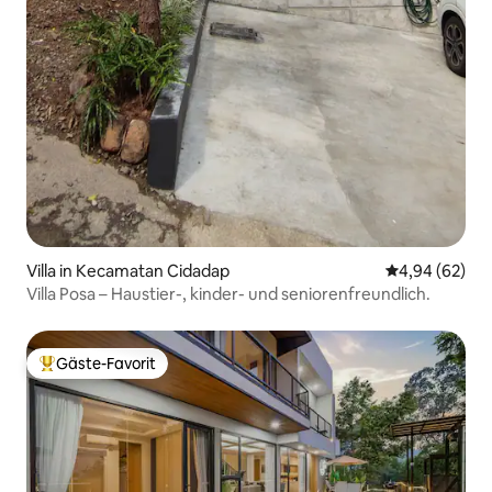
Villa in Kecamatan Cidadap
Durchschnittl
4,94 (62)
Villa Posa – Haustier-, kinder- und seniorenfreundlich.
Gäste-Favorit
Beliebter Gäste-Favorit.