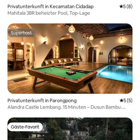
Privatunterkunft in Kecamatan Cidadap
Durchschn
5 (8)
Mahitala 3BR beheizter Pool, Top-Lage
Superhost
Superhost
Privatunterkunft in Parongpong
Durchsch
5 (5)
Alandra Castle Lembang. 15 Minuten – Dusun Bambu.
Max. 16 Personen
Gäste-Favorit
Gäste-Favorit