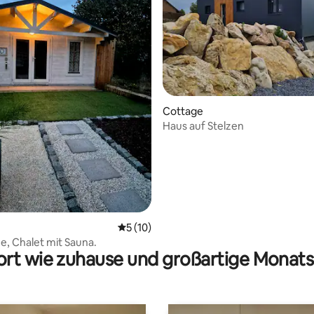
Cottage
Haus auf Stelzen
rtung: 4,97 von 5, 234 Bewertungen
Durchschnittliche Bewertung: 5 von 5, 
5 (10)
, Chalet mit Sauna.
rt wie zuhause und großartige Monats