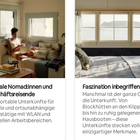
tale Nomad:innen und
Faszination inbegriffen
häftsreisende
Manchmal ist der ganze 
die Unterkunft. Von
rtable Unterkünfte für
Blockhütten an den Klip
ble und ortsunabhängige
bis hin zu ruhig gelegene
fstätige mit WLAN und
Hausbooten – diese
ellen Arbeitsbereichen.
Unterkünfte stecken voll
einzigartiger Merkmale.