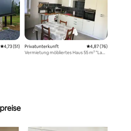
Durchschnittliche Bewertung: 4,73 von 5, 51 Bewertungen
4,73 (51)
Privatunterkunft
Durchschnittliche Be
4,87 (76)
Vermietung möbliertes Haus 55 m² "La
Réaline"
10 Bewertungen
preise