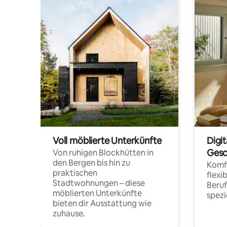
Voll möblierte Unterkünfte
Digi
Gesc
Von ruhigen Blockhütten in
den Bergen bis hin zu
Komfo
praktischen
flexi
Stadtwohnungen – diese
Beru
möblierten Unterkünfte
spezi
bieten dir Ausstattung wie
zuhause.