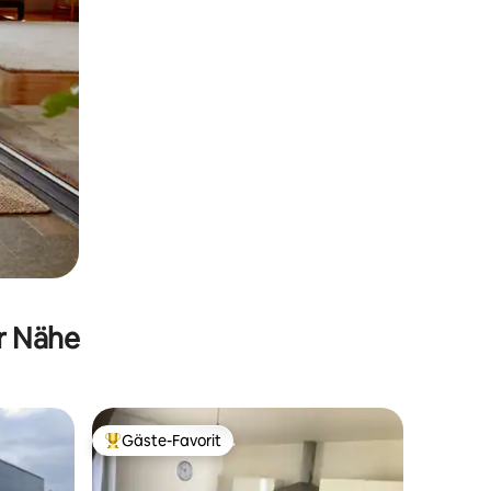
er Nähe
Gäste-Favorit
Beliebter Gäste-Favorit.