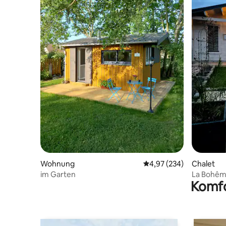
Wohnung
Durchschnittliche Bewe
4,97 (234)
Chalet
im Garten
La Bohême
Komfo