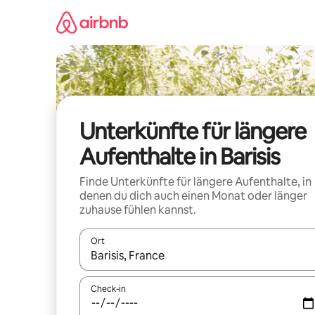
Zu
Inhalten
springen
Unterkünfte für längere
Aufenthalte in Barisis
Finde Unterkünfte für längere Aufenthalte, in
denen du dich auch einen Monat oder länger
zuhause fühlen kannst.
Ort
Wenn Ergebnisse verfügbar sind, navigiere mit d
Check-in