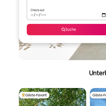
Check-out
Suche
Unterk
Gäste-Favorit
Gäste-Fa
Beliebter Gäste-Favorit.
Gäste-Fa