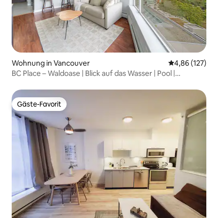
Wohnung in Vancouver
Durchschnittl
4,86 (127)
BC Place – Waldoase | Blick auf das Wasser | Pool |
Parkplatz
Gäste-Favorit
Gäste-Favorit