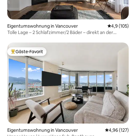
Eigentumswohnung in Vancouver
Durchschnitt
4,9 (105)
Tolle Lage – 2 Schlafzimmer/2 Bäder – direkt an der
Robson
Gäste-Favorit
Beliebter Gäste-Favorit.
Eigentumswohnung in Vancouver
Durchschnittl
4,96 (127)