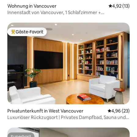
Wohnung in Vancouver
Durchschnitt
4,92 (13)
Innenstadt von Vancouver, 1 Schlafzimmer +
Arbeitszimmer | Geh zum BC Place
Gäste-Favorit
Beliebter Gäste-Favorit.
Privatunterkunft in West Vancouver
Durchschnittl
4,96 (23)
Luxuriöser Rückzugsort | Privates Dampfbad, Sauna und
Kino
Superhost