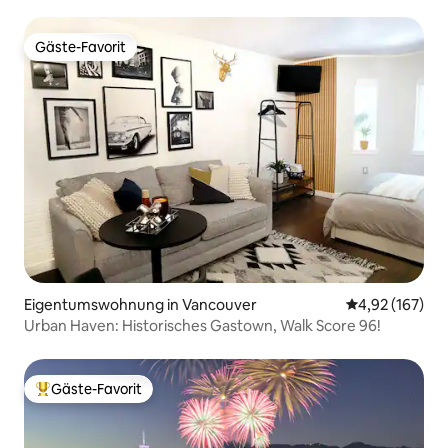
Gäste-Favorit
Gäste-Favorit
Eigentumswohnung in Vancouver
Durchschnittl
4,92 (167)
Urban Haven: Historisches Gastown, Walk Score 96!
Gäste-Favorit
Beliebter Gäste-Favorit.