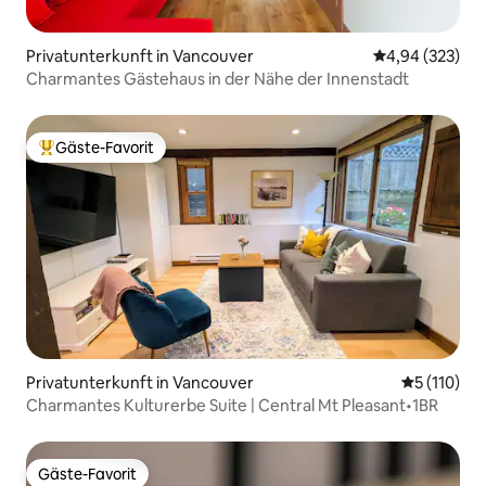
Privatunterkunft in Vancouver
Durchschnittli
4,94 (323)
Charmantes Gästehaus in der Nähe der Innenstadt
Gäste-Favorit
Beliebter Gäste-Favorit.
Privatunterkunft in Vancouver
Durchschni
5 (110)
Charmantes Kulturerbe Suite | Central Mt Pleasant•1BR
Gäste-Favorit
Gäste-Favorit