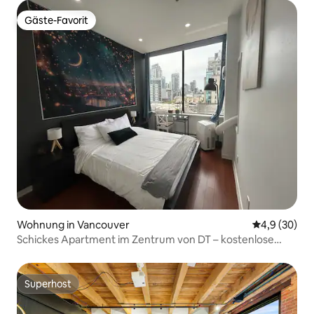
Gäste-Favorit
Gäste-Favorit
Wohnung in Vancouver
Durchschnitt
4,9 (30)
Schickes Apartment im Zentrum von DT – kostenlose
Parkplätze
Superhost
Superhost