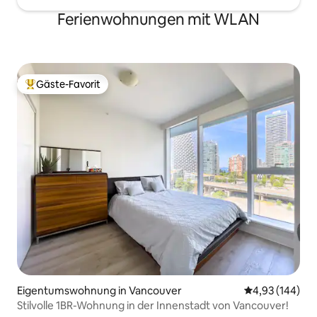
Ferienwohnungen mit WLAN
Gäste-Favorit
Beliebter Gäste-Favorit.
Eigentumswohnung in Vancouver
Durchschnittli
4,93 (144)
Stilvolle 1BR-Wohnung in der Innenstadt von Vancouver!