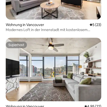
Wohnung in Vancouver
Durchschn
5 (23)
Modernes Loft in der Innenstadt mit kostenlosem
Parkplatz
Superhost
Superhost
Wohnung in Vancouver
Durchschnitt
4,95 (22)