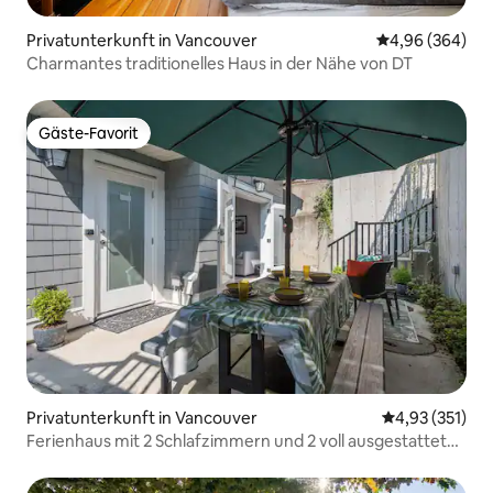
Privatunterkunft in Vancouver
Durchschnittli
4,96 (364)
Charmantes traditionelles Haus in der Nähe von DT
Gäste-Favorit
Gäste-Favorit
Privatunterkunft in Vancouver
Durchschnittl
4,93 (351)
Ferienhaus mit 2 Schlafzimmern und 2 voll ausgestatteten
Badezimmern in Vancouver