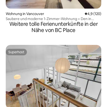
Wohnung in Vancouver
Durchschnitt
4,9 (120)
Saubere und moderne 1-Zimmer-Wohnung + Den in
Weitere tolle Ferienunterkünfte in der
bester Lage
Nähe von BC Place
Superhost
Superhost