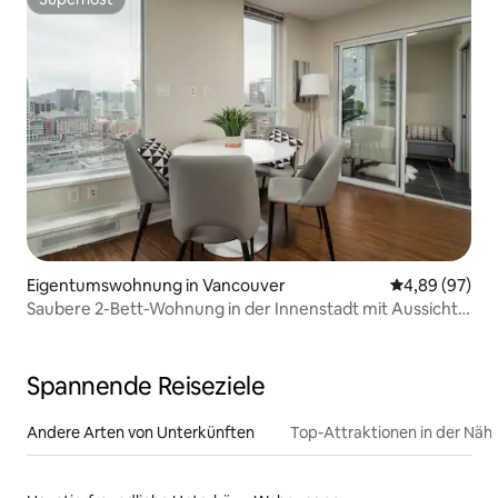
Superhost
Eigentumswohnung in Vancouver
Durchschnittl
4,89 (97)
Saubere 2-Bett-Wohnung in der Innenstadt mit Aussicht,
Pool und Fitnessraum
Spannende Reiseziele
Andere Arten von Unterkünften
Top-Attraktionen in der Näh