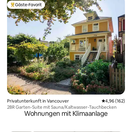
Gäste-Favorit
Beliebter Gäste-Favorit.
Privatunterkunft in Vancouver
Durchschnittli
4,96 (162)
2BR Garten-Suite mit Sauna/Kaltwasser-Tauchbecken
Wohnungen mit Klimaanlage