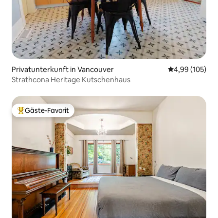
Privatunterkunft in Vancouver
Durchschnittli
4,99 (105)
Strathcona Heritage Kutschenhaus
Gäste-Favorit
Beliebter Gäste-Favorit.