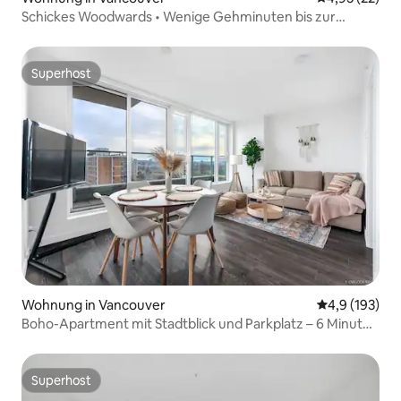
Schickes Woodwards • Wenige Gehminuten bis zur
Skytrain
Superhost
Superhost
Wohnung in Vancouver
Durchschnitt
4,9 (193)
Boho-Apartment mit Stadtblick und Parkplatz – 6 Minuten
bis DT
Superhost
Superhost