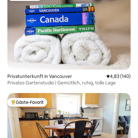
Privatunterkunft in Vancouver
Durchschnittli
4,83 (140)
Privates Gartenstudio | Gemütlich, ruhig, tolle Lage
Gäste-Favorit
Beliebter Gäste-Favorit.