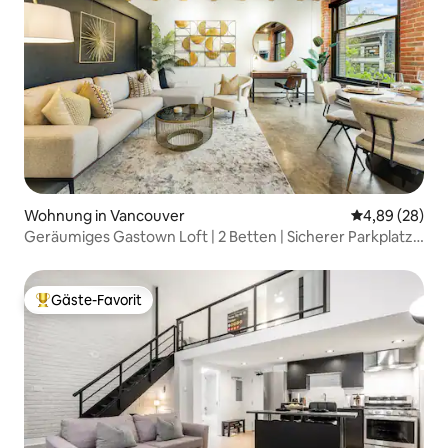
Wohnung in Vancouver
Durchschnittl
4,89 (28)
Geräumiges Gastown Loft | 2 Betten | Sicherer Parkplatz |
Klimaanlage
Gäste-Favorit
Beliebter Gäste-Favorit.