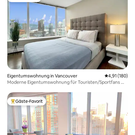
Gäste-Favorit
Eigentumswohnung in Vancouver
Durchschnittl
4,91 (180)
Moderne Eigentumswohnung für Touristen/Sportfans mit
Klimaanlage
Gäste-Favorit
Beliebter Gäste-Favorit.