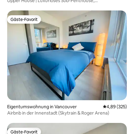
Upper House | Luxuriöses Sub-Penthouse,
atemberaubende Aussicht
Gäste-Favorit
Gäste-Favorit
Eigentumswohnung in Vancouver
Durchschnittli
4,89 (325)
Airbnb in der Innenstadt (Skytrain & Roger Arena)
Gäste-Favorit