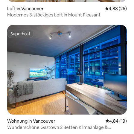
Loft in Vancouver
Durchschnittl
4,88 (26)
Modernes 3-stöckiges Loft in Mount Pleasant
Superhost
Superhost
Wohnung in Vancouver
Durchschnitt
4,84 (19)
Wunderschöne Gastown 2 Betten Klimaanlage &
Haustiere