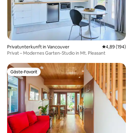
Privatunterkunft in Vancouver
Durchschnittli
4,89 (194)
Privat – Modernes Garten-Studio in Mt. Pleasant
Gäste-Favorit
Gäste-Favorit