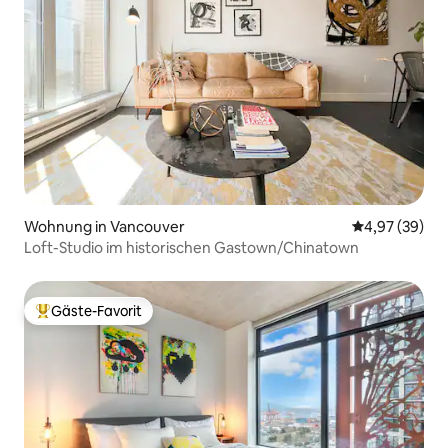
Wohnung in Vancouver
Durchschnittl
4,97 (39)
Loft-Studio im historischen Gastown/Chinatown
Gäste-Favorit
Beliebter Gäste-Favorit.