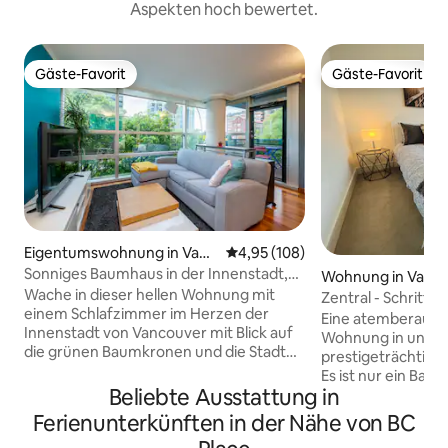
Aspekten hoch bewertet.
Gäste-Favorit
Gäste-Favorit
Gäste-Favorit
Gäste-Favorit
Eigentumswohnung in Vanc
Durchschnittliche Bewertung: 4
4,95 (108)
ouver
Sonniges Baumhaus in der Innenstadt,
Wohnung in Vanc
Spaziergang zur English Bay
Wache in dieser hellen Wohnung mit
Zentral - Schritte
einem Schlafzimmer im Herzen der
Olympisches Dorf
Eine atemberaube
Innenstadt von Vancouver mit Blick auf
Wohnung in unse
die grünen Baumkronen und die Stadt
prestigeträchtige
auf. Entspanne dich auf dem Sofa an den
Es ist nur ein Ba
Fenstern mit Blick ins Grüne, koche eine
Beliebte Ausstattung in
oder eine 5-minüt
richtige Mahlzeit in der voll
entfernt. Lass das Auto zurück und sage
Ferienunterkünften in der Nähe von BC
ausgestatteten Küche und entspanne
Nein, um den Verk
dich dann auf deinem privaten Balkon.