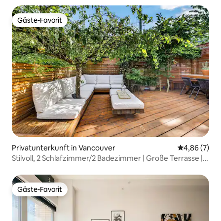
Gäste-Favorit
Gäste-Favorit
Privatunterkunft in Vancouver
Durchschnitt
4,86 (7)
Stilvoll, 2 Schlafzimmer/2 Badezimmer | Große Terrasse |
In der Nähe der Innenstadt/der FIFA
Gäste-Favorit
Gäste-Favorit