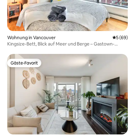
Wohnung in Vancouver
Durchschni
5 (69)
Kingsize-Bett, Blick auf Meer und Berge – Gastown-
Dampfuhr
Gäste-Favorit
Gäste-Favorit