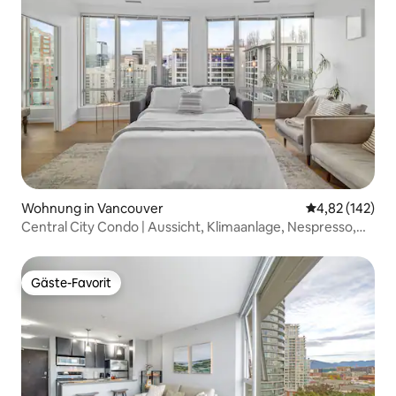
Wohnung in Vancouver
Durchschnittl
4,82 (142)
Central City Condo | Aussicht, Klimaanlage, Nespresso,
Waschmaschine/Trockner
Gäste-Favorit
Gäste-Favorit