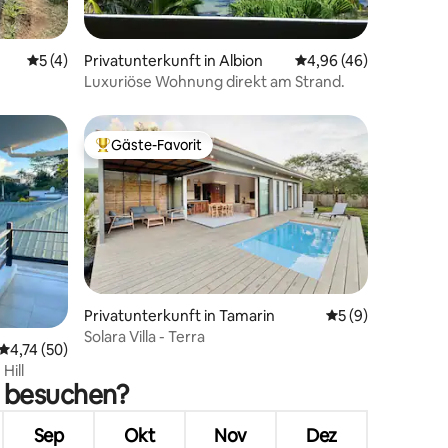
26 Bewertungen
Durchschnittliche Bewertung: 5 von 5, 4 Bewertungen
5 (4)
Privatunterkunft in Albion
Durchschnittliche Be
4,96 (46)
Luxuriöse Wohnung direkt am Strand.
Gäste-Favorit
Beliebter Gäste-Favorit.
Privatunterkunft in Tamarin
Durchschnittlich
5 (9)
Solara Villa - Terra
17 Bewertungen
Durchschnittliche Bewertung: 4,74 von 5, 50 Bewertungen
4,74 (50)
 Hill
u besuchen?
Sep
Okt
Nov
Dez