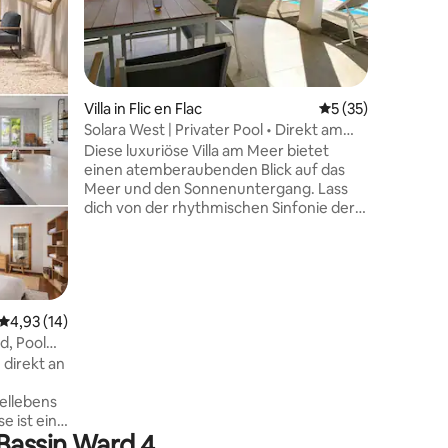
Kochnisc
Innengarten...) Kosten
den Haup
Swimming
Whirlpoo
70 Bewertungen
Villa in Flic en Flac
Durchschnittliche
5 (35)
gemeinsa
andere, 
Solara West | Privater Pool • Direkt am
mieten. 
Meer • Sonnenuntergang
Diese luxuriöse Villa am Meer bietet
volle Privatsphäre
einen atemberaubenden Blick auf das
Die Kurta
Meer und den Sonnenuntergang. Lass
bereits i
dich von der rhythmischen Sinfonie der
Heizung:
krachenden Wellen in Ruhe wiegen,
wenn sich die Zeit verlangsamt und die
Schönheit der Natur dich umarmt.
Kürzlich renoviert, verbindet es
moderne Eleganz mit ruhigem
Küstencharme. Die Villa verfügt über
Durchschnittliche Bewertung: 4,93 von 5, 14 Bewertungen
4,93 (14)
eine italienische Dusche, eine moderne
d, Pool
Küche und einen offenen Ess- und
direkt an
Wohnbereich. Es gibt zwei Schlafzimmer
mit zwei Queensize-Betten und einem
ellebens
Etagenbett. Ein privater Pool rundet
diesen paradiesischen Rückzugsort ab,
 Bassin Ward 4
ern mit