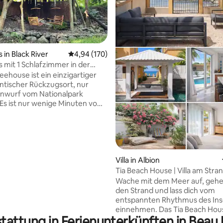
ertung: 4,83 von 5, 36 Bewertungen
in Black River
Durchschnittliche Bewertung: 4,94 von 5, 1
4,94 (170)
mit 1 Schlafzimmer in der
Strand und Schlucht.
eehouse ist ein einzigartiger
tischer Rückzugsort, nur
inwurf vom Nationalpark
 Es ist nur wenige Minuten vom
d den Geschäften entfernt.
einen entspannenden Gin Tonic
chenschaukeln, während du den
 den Fluss genießt. Das Haus
ber eine viktorianische
e und eine Außendusche. Sieh
Villa in Albion
 romantischen Film auf der
Tia Beach House | Villa am Stran
iehbaren Projektionswand im
und Hammam
Wache mit dem Meer auf, gehe 
eines Kingsize-Bettes an. Die
den Strand und lass dich vom
 komplett mit einem Smeg-
entspannten Rhythmus des Ins
nk ausgestattet. Genieße eine
einnehmen. Das Tia Beach House ist ein
brühte Tasse Kaffee auf der
tattung in Ferienunterkünften in Beau
privates Haus mit 3 Schlafzimm