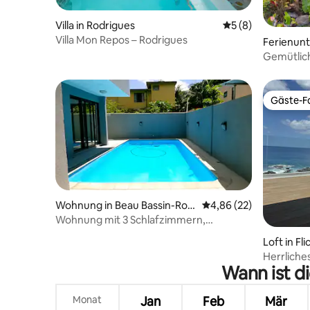
Villa in Rodrigues
Durchschnittliche
5 (8)
Villa Mon Repos – Rodrigues
Ferienunt
sin-Rose H
Gemütliche
Ruhe
Gäste-Fa
Gäste-Fa
Wohnung in Beau Bassin-Ros
Durchschnittliche Bew
4,86 (22)
e Hill
Wohnung mit 3 Schlafzimmern,
Whirlpool und beheiztem Pool – 1. Etage
Loft in Fli
Herrliche
Wann ist d
Monat
Jan
Feb
Mär