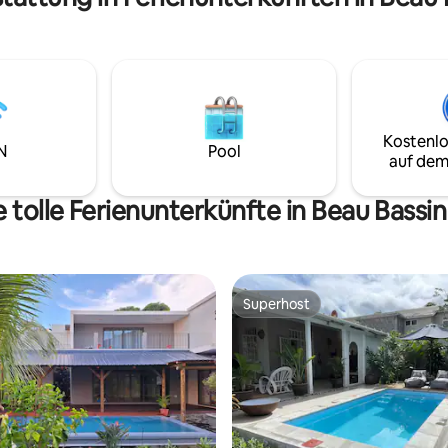
oder an der gemütlichen
eigenem Bad direkt am Strand i
le.
das für entspannte Tage am M
konzipiert wurde. Schwimme i
Pool, genieße ein gemütliches 
mit Blick auf das Wasser, entsp
im Hamam, nimm die E-Bikes mi
Erkundungstour oder finde ein
Kostenlo
deinen Lieblingsplatz und beo
N
Pool
auf dem
Sonnenuntergang. Ein Strandhaus für
gemächliche Morgen, barfüßig
Nachmittage und gemeinsame 
 tolle Ferienunterkünfte in Beau Bassi
authentische Mauritius!
Superhost
Superhost