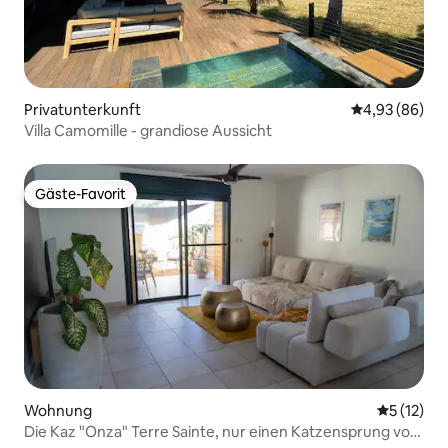
Privatunterkunft
Durchschnittl
4,93 (86)
Villa Camomille - grandiose Aussicht
Gäste-Favorit
Gäste-Favorit
Wohnung
Durchschn
5 (12)
Die Kaz "Onza" Terre Sainte, nur einen Katzensprung vom