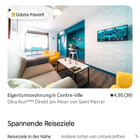
Meer entfernt
Gäste-Favorit
Beliebter Gäste-Favorit.
Eigentumswohnung in Centre-Ville
Durchschnittl
4,95 (39)
Dina Run**** Direkt am Meer von Saint Pierre!
Spannende Reiseziele
Reiseziele in der Nähe
Andere Arten von Unterkünften
To