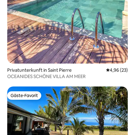
Privatunterkunft in Saint Pierre
Durchschnittl
4,96 (23)
OCEANIDES SCHÖNE VILLA AM MEER
Gäste-Favorit
Gäste-Favorit