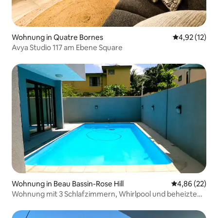
Wohnung in Quatre Bornes
Durchschnitt
4,92 (12)
Avya Studio 117 am Ebene Square
Wohnung in Beau Bassin-Rose Hill
Durchschnittl
4,86 (22)
Wohnung mit 3 Schlafzimmern, Whirlpool und beheiztem
Pool – 1. Etage