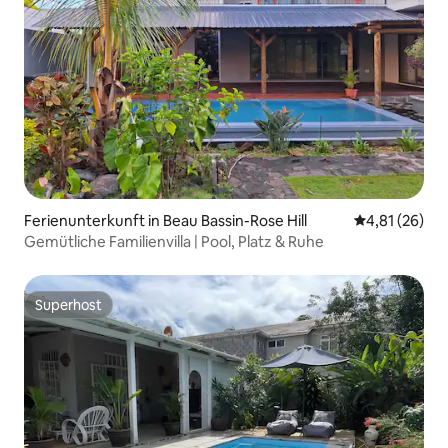
Ferienunterkunft in Beau Bassin-Rose Hill
Durchschnitt
4,81 (26)
Gemütliche Familienvilla | Pool, Platz & Ruhe
Superhost
Superhost