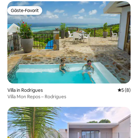
Gäste-Favorit
Gäste-Favorit
Villa in Rodrigues
Durchschn
5 (8)
Villa Mon Repos – Rodrigues