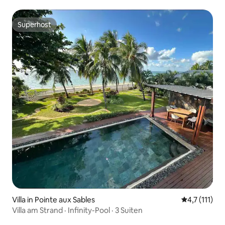
Superhost
Superhost
Villa in Pointe aux Sables
Durchschnitt
4,7 (111)
Villa am Strand · Infinity-Pool · 3 Suiten