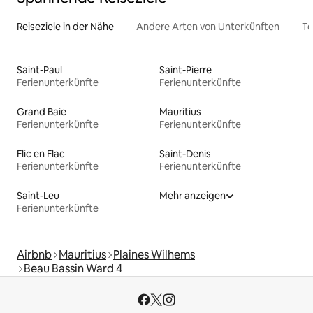
Reiseziele in der Nähe
Andere Arten von Unterkünften
To
Saint-Paul
Saint-Pierre
Ferienunterkünfte
Ferienunterkünfte
Grand Baie
Mauritius
Ferienunterkünfte
Ferienunterkünfte
Flic en Flac
Saint-Denis
Ferienunterkünfte
Ferienunterkünfte
Saint-Leu
Mehr anzeigen
Ferienunterkünfte
Airbnb
Mauritius
Plaines Wilhems
Beau Bassin Ward 4